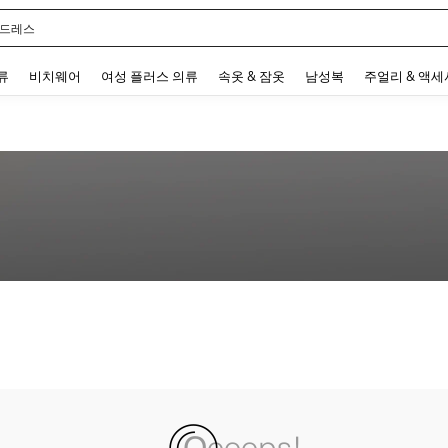
 드레스
 and down arrow keys to navigate search 최근 검색어 and 검색 후 발견. Press Enter 
류
비치웨어
여성 플러스 의류
속옷 & 잠옷
남성복
주얼리 & 액