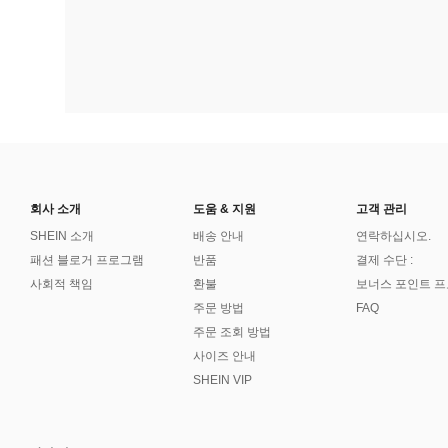
회사 소개
도움 & 지원
고객 관리
SHEIN 소개
배송 안내
연락하십시오.
패션 블로거 프로그램
반품
결제 수단 :
사회적 책임
환불
보너스 포인트 
주문 방법
FAQ
주문 조회 방법
사이즈 안내
SHEIN VIP