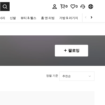
0
0
to select.
세서리
신발
뷰티 & 헬스
홈 앤 리빙
가방 & 러기지
스포츠 & 아웃
팔로잉
정렬 기준