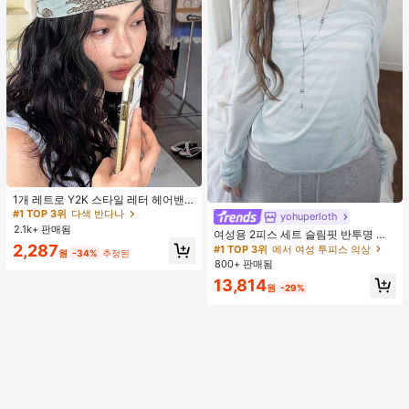
#1 TOP 3위
다색 반다나
거의 매진!
1개 레트로 Y2K 스타일 레터 헤어밴
드, 스트리트 패션 다용도 헤어 스카프
#1 TOP 3위
#1 TOP 3위
다색 반다나
다색 반다나
yohuperloth
#1 TOP 3위
에서 여성 투피스 의상
여성용 여름 헤어 액세서리 여성 반다
2.1k+ 판매됨
거의 매진!
거의 매진!
거의 매진!
여성용 2피스 세트 슬림핏 반투명 스
나
#1 TOP 3위
다색 반다나
파게티 스트랩 스트라이프 캐미솔 탑
2,287
#1 TOP 3위
#1 TOP 3위
에서 여성 투피스 의상
에서 여성 투피스 의상
원
-34%
추정된
우아한
거의 매진!
800+ 판매됨
거의 매진!
거의 매진!
#1 TOP 3위
에서 여성 투피스 의상
13,814
원
-29%
거의 매진!