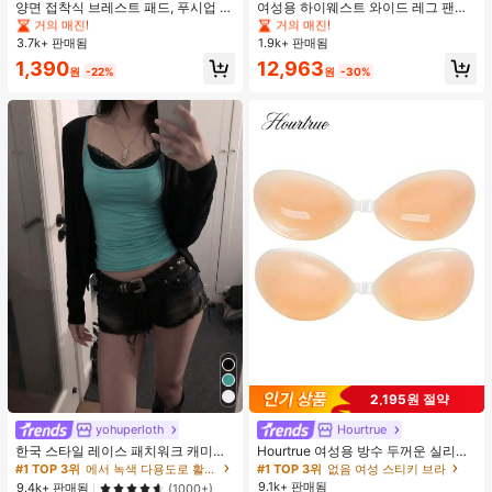
#1 TOP 3위
#1 TOP 3위
음악 축제 여성 브라 액세서리
음악 축제 여성 브라 액세서리
#1 TOP 3위
#1 TOP 3위
에서 평상복 캐주얼 바지
에서 평상복 캐주얼 바지
양면 접착식 브레스트 패드, 푸시업 및
여성용 하이웨스트 와이드 레그 팬츠,
리프트업 디자인, 방수 접착 컵, 브라
봄 드로스트링 루즈 롱 팬츠, 레이지
거의 매진!
거의 매진!
거의 매진!
거의 매진!
패딩 및 가슴 보정 제품에 적합
릴랙스드 스타일 그레이
3.7k+ 판매됨
1.9k+ 판매됨
#1 TOP 3위
음악 축제 여성 브라 액세서리
#1 TOP 3위
에서 평상복 캐주얼 바지
거의 매진!
거의 매진!
1,390
12,963
원
-22%
원
-30%
2,195원 절약
yohuperloth
Hourtrue
한국 스타일 레이스 패치워크 캐미솔
Hourtrue 여성용 방수 두꺼운 실리콘
탱크 탑, Y2K 에스테틱, 스트리트웨어
가슴 페탈, 작은 가슴 리프트업 & 푸시
#1 TOP 3위
에서 녹색 다용도로 활용 가능한 데일리 탑
#1 TOP 3위
없음 여성 스티키 브라
캐주얼 여름
인용, 웨딩 촬영 및 들러리용
9.1k+ 판매됨
9.4k+ 판매됨
(1000+)