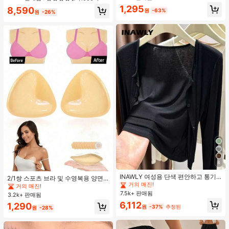
1,295
8,590
원
-63%
원
-26%
#1 TOP 3위
짧은 여성용 경량 재킷
8
거의 매진!
#1 TOP 3위
#1 TOP 3위
짧은 여성용 경량 재킷
짧은 여성용 경량 재킷
INAWLY 여성용 단색 편안하고 통기
2/1쌍 스포츠 브라 및 수영복용 양면
성 좋은 긴 소매 앞면 버튼 캐주얼 다
거의 매진!
거의 매진!
접착 브라 패드
거의 매진!
용도 얇은 가디건
7.5k+ 판매됨
#1 TOP 3위
짧은 여성용 경량 재킷
3.2k+ 판매됨
거의 매진!
6,112
1,290
원
-37%
추정된
원
-28%