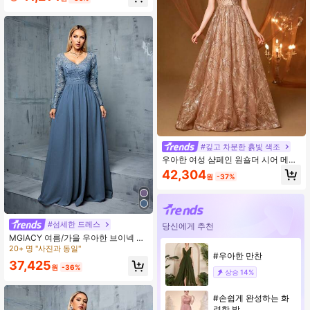
#깊고 차분한 흙빛 색조
우아한 여성 샴페인 원숄더 시어 메쉬
스플라이스 시퀸 A라인 맥시 드레스
42,304
원
-37%
여름 웨딩 게스트, 외출 & 페스티벌 이
브닝 파티 가을
#섬세한 드레스
당신에게 추천
MGIACY 여름/가을 우아한 브이넥 긴
팔 자수 맥시 드레스 여성용 사계절 웨
20+ 명 "사진과 동일"
#우아한 만찬
딩 게스트 프롬 생일 외출 & 페스티벌
37,425
파티
원
-36%
상승
14%
#손쉽게 완성하는 화
려한 밤