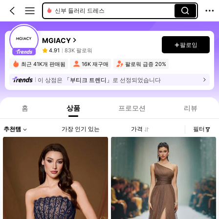
신부 들러리 드레스
MGIACY
팔로잉
4.91
83K 팔로워
최근 41K개 판매됨
16K 재구매
팔로워 급증 20%
이 상점은
「부티크 트렌디」
로 선정되었습니다
홈
상품
프로모션
리뷰
추천템
가장 인기 있는
가격
필터