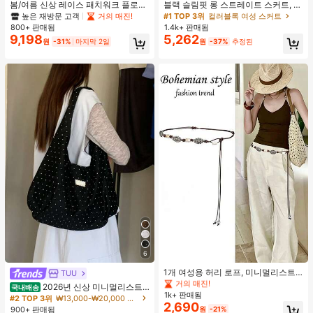
봄/여름 신상 레이스 패치워크 플로럴
블랙 슬림핏 롱 스트레이트 스커트, 여
트림 소프트 니트 가디건 경량 재킷 탑
성 패션 폴리에스터 캐주얼 파티 스커
높은 재방문 고객
거의 매진!
#1 TOP 3위
컬러블록 여성 스커트
여성용, 코티지코어 옐로우
트, 다용도 및 귀여운, 일상 착용에 적
800+ 판매됨
1.4k+ 판매됨
합, 여름 휴가. 해변, 음악 축제 및 여름
9,198
5,262
원
-31%
마지막 2일
원
-37%
추정된
휴가에 완벽, 90년대
#1 TOP 3위
기하학 여성 벨트 및 벨트 액세서리
6
거의 매진!
#1 TOP 3위
#1 TOP 3위
기하학 여성 벨트 및 벨트 액세서리
기하학 여성 벨트 및 벨트 액세서리
1개 여성용 허리 로프, 미니멀리스트
TUU
보헤미안 패션 매듭 허리 벨트, 드레
거의 매진!
거의 매진!
2026년 신상 미니멀리스트
국내배송
스, 캐주얼 팬츠와 함께 일상 착용에
1k+ 판매됨
#1 TOP 3위
기하학 여성 벨트 및 벨트 액세서리
도트 캔버스 토트백, 대용량 캐주얼 다
#2 TOP 3위
₩13,000-₩20,000 여성 숄더백
적합한 장식용 허리 액세서리
2,690
용도 통근 숄더 핸드백
거의 매진!
900+ 판매됨
원
-21%