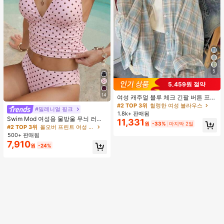
5
5,459원 절약
14
여성 캐주얼 블루 체크 긴팔 버튼 프론
트 폴리에스터 셔츠, 레귤러 핏, 봄 의
#2 TOP 3위
헐렁한 여성 블라우스
#밀레니얼 핑크
류, 편안한 스타일
1.8k+ 판매됨
Swim Mod 여성용 물방울 무늬 러치
11,331
원
-33%
마지막 2일
드 홀터 탱크니 탑 및 트라이앵글 하의
#2 TOP 3위
올오버 프린트 여성 탱키니스
수영복 세트, 여름 휴가에 적합
500+ 판매됨
7,910
원
-24%