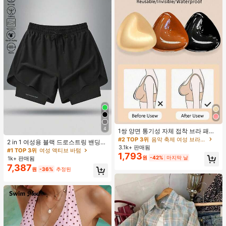
#2 TOP 3위
음악 축제 여성 브라 액세서리
거의 매진!
#1 TOP 3위
여성 액티브 바텀
4
#2 TOP 3위
#2 TOP 3위
음악 축제 여성 브라 액세서리
음악 축제 여성 브라 액세서리
1쌍 양면 통기성 자체 접착 브라 패드,
높은 재방문 고객
두꺼워진 삼각형 푸쉬업 디자인, 재사
거의 매진!
거의 매진!
#1 TOP 3위
#1 TOP 3위
여성 액티브 바텀
여성 액티브 바텀
2 in 1 여성용 블랙 드로스트링 밴딩
용 가능, 보이지 않는 비키니 브라 삽
3.1k+ 판매됨
#2 TOP 3위
음악 축제 여성 브라 액세서리
허리 곡선 밑단 캐주얼 러닝 트레이닝
높은 재방문 고객
높은 재방문 고객
입물, 수영에 적합
1,793
운동 반바지
거의 매진!
원
-42%
마지막 날
1k+ 판매됨
#1 TOP 3위
여성 액티브 바텀
7,387
높은 재방문 고객
원
-36%
추정된