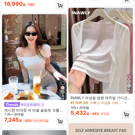
16,990
원
-15%
14
9
INAWLY 여성용 경량 캐주얼 가디건,
여름
#1 TOP 3위
수확고 여성용 가벼운 카디건
#리조트웨어
10k+ 판매됨
섹시한 비대칭 넥 반팔 슬림핏 크롭 탑
5,432
원
-36%
추정된
화이트 여름
1.4k+ 판매됨
7,245
원
-30%
마지막 2일