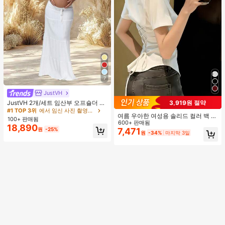
7
JustVH
JustVH 2개/세트 임산부 오프숄더 러
3,919원 절약
플 헴 크롭 탑과 플로잉 맥시 스커트
#1 TOP 3위
에서 임신 사진 촬영용 의상
여름 우아한 여성용 솔리드 컬러 백 타
세트, 사진 촬영과 비치웨어에 적합한
100+ 판매됨
이 셔츠 (참고: 가볍고 통기성 있는 얇
600+ 판매됨
봄 화이트 가을
18,890
은 스타일) 허리 드로스트링 디자인 화
원
-25%
7,471
원
-34%
마지막 3일
이트, 조용한 럭셔리