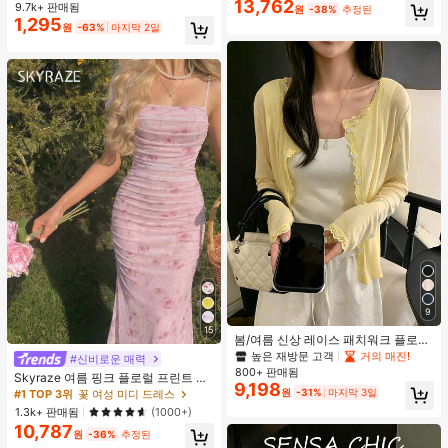
인용, 웨딩 촬영 및 들러리용
13,762
9.7k+ 판매됨
원
-38%
추정된
1,295
원
-63%
마지막 2일
9
15
봄/여름 신상 레이스 패치워크 플로럴
트림 소프트 니트 가디건 경량 재킷 탑
높은 재방문 고객
거의 매진!
#신비로운 매력
여성용, 코티지코어 옐로우
800+ 판매됨
Skyraze 여름 핑크 플로럴 프린트 주
9,198
름 메쉬 캐미 롱 드레스, 여름 드레스,
원
-31%
마지막 3일
#1 TOP 3위
꽃 여성 미디 드레스
봄 옷
1.3k+ 판매됨
(1000+)
10,787
원
-36%
추정된