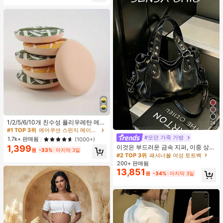
#1 TOP 3위
에어쿠션 스펀지 메이크업 퍼프 & 스폰지
높은 재방문 고객
1/2/5/6/10개 친수성 폴리우레탄 메이
24
크업 스펀지 세트, 부드러운 파우더 퍼
#1 TOP 3위
#1 TOP 3위
에어쿠션 스펀지 메이크업 퍼프 & 스폰지
에어쿠션 스펀지 메이크업 퍼프 & 스폰지
프, 얼굴, 파운데이션 및 컨실러 블렌
#모던 가죽 가방
높은 재방문 고객
높은 재방문 고객
1.7k+ 판매됨
(1000+)
딩 도구에 적합, 다기능 건식/습식 사
이것은 부드러운 금속 지퍼, 이중 상단
1,399
#1 TOP 3위
에어쿠션 스펀지 메이크업 퍼프 & 스폰지
용, 유니섹스, 메이크업, 저렴한, 방 장
원
-33%
마지막 3일
손잡이, 조절 가능한 긴 어깨 스트랩이
#2 TOP 3위
패셔너블 여성 토트백
높은 재방문 고객
식, 화장대, 여행, 침실, 메이크업 액세
특징인 세련되고 미니멀한 블랙 대용
200+ 판매됨
서리, 퍼프, 메이크업 블렌더, 파우더
량 여성용 핸드백입니다. 여성들은 어
13,851
퍼프, 메이크업 스펀지, 저렴한, 스타
원
-34%
마지막 3일
깨에 메거나, 크로스백으로 메거나, 손
킹 스터퍼, 메이크업, 메이크업 도구,
으로 들 수 있습니다. 이 가방은 꼼꼼
저렴한 물건, 선물, 여성용 선물, 크리
하게 바느질되어 출퇴근, 쇼핑, 출장,
스마스 선물, 경품, 여행, 저렴한 물건,
사무실 사용 및 일상적인 출퇴근에 적
여행 필수품
합합니다.