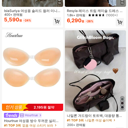
19
15
IslaSuriya 여성용 솔리드 컬러 미니멀
Resyla 레이스 트림 캐미솔 드레스 커
리스트 오프숄더 티셔츠, 캐주얼 일상
400+ 판매됨
버업, 긴팔 니트 숄 경량 여름 자외선
1.8k+ 판매됨
(1000+)
복
차단 여성용 상의
5,590
6,290
원
-24%
원
-26%
2,195원 절약
Hourtrue
나일론 겨드랑이 토트백, 대용량 통근
숄더백, 작은 메이크업 백 포함, 펜던
#1 TOP 3위
나일론 여성 숄더백
Hourtrue 여성용 방수 두꺼운 실리콘
트 미포함, 가벼운 일상 핸드백 (펜던
가슴 페탈, 작은 가슴 리프트업 & 푸시
200+ 판매됨
#1 TOP 3위
없음 여성 스티키 브라
트 미포함)