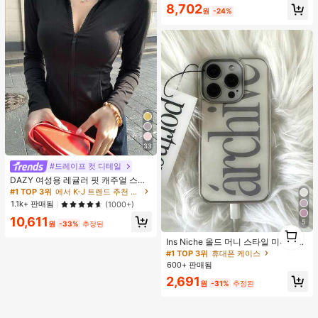
8,702
원
-24%
33
#드레이프 컷 디테일
DAZY 여성용 레귤러 핏 캐주얼 스포
츠 지퍼업 봄버 재킷, 봄, 가을 여성 의
#1 TOP 3위
에서 K-J 트렌드 추천 상품 여성 아우터웨어
류 여성 코트
1.1k+ 판매됨
(1000+)
10,611
5
원
-33%
추정된
1
1
Ins Niche 올드 머니 스타일 미니멀리
스트 영국식 전기 도금 실버 엣지 풀
#1 TOP 3위
휴대폰 케이스
커버리지 휴대폰 케이스, 아이폰 16 프
600+ 판매됨
로 맥스, 애플 17 프로 맥스, 1/3/12/11,
2,691
14 프로 호환 (태그 없음)
원
-31%
추정된