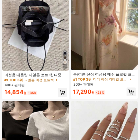
#1 TOP 3위
미디 여성 칵테일 드레스
16
재고 2개 남음
#1 TOP 3위
#1 TOP 3위
미디 여성 칵테일 드레스
미디 여성 칵테일 드레스
봄/여름 신상 여성용 메쉬 플로럴 프린
여성용 대용량 나일론 토트백, 다중 지
트 드레스, 브이넥, 휴가 스타일, 섹시
퍼 포켓, 방수 숄더 핸드백, 사무실 노
재고 2개 남음
재고 2개 남음
#1 TOP 3위
나일론 여성 토트백
한 비치 파티 댄스 드레스, 스파게티
트북, 일상 출퇴근, 쇼핑에 적합
200+ 판매됨
400+ 판매됨
#1 TOP 3위
미디 여성 칵테일 드레스
스트랩 웨딩 가을
재고 2개 남음
17,290
14,854
원
-23%
원
-35%