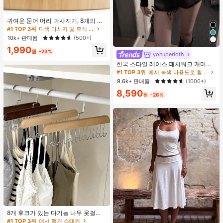
귀여운 문어 머리 마사지기, 8개의 촉
수, 머리 마사지기, 괄사 페이셜 도구,
#1 TOP 3위
다색 마사지 및 휴식 도구
머리 & 몸 이완, 독특한 마사지 포인
10k+ 판매됨
(500+)
트, 수동 딥 티슈 마사지 도구, 학교, 개
1,990
학, 여행, 여행 필수품, 가정 필수품, 스
원
-23%
yohuperloth
파, 마사지 도구, 마사지
한국 스타일 레이스 패치워크 캐미솔
탱크 탑, Y2K 에스테틱, 스트리트웨어
#1 TOP 3위
에서 녹색 다용도로 활용 가능한 데일리 탑
캐주얼 여름
9.6k+ 판매됨
(1000+)
8,590
원
-26%
#1 TOP 3위
에서 행거 스태커
거의 매진!
#1 TOP 3위
#1 TOP 3위
에서 행거 스태커
에서 행거 스태커
8개 후크가 있는 다기능 나무 옷걸이
360도 회전 옷장 수납 후크 랙 상의
거의 매진!
거의 매진!