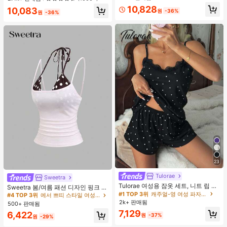
웨어, 봄/여름에 적합
높은 재방문 고객
거의 매진!
10,828
10,083
원
-36%
원
-36%
23
#4 TOP 3위
에서 쁘띠 스타일 여성 상의, 블라우스 & 티
Tulorae
거의 매진!
Sweetra
Tulorae 여성용 잠옷 세트, 니트 립 원
#4 TOP 3위
#4 TOP 3위
에서 쁘띠 스타일 여성 상의, 블라우스 & 티
에서 쁘띠 스타일 여성 상의, 블라우스 & 티
Sweetra 봄/여름 패션 디자인 핑크 스
단, 하트 프린트 대비 레이스 트림, 로
#1 TOP 3위
캐주얼-영 여성 파자마 세트
트라이프 브라운 폴카 도트 스파게티
거의 매진!
거의 매진!
맨틱 달콤 귀여운 섹시 캐미솔 & 반바
스트랩 2 In 1 스위트 걸리시 비치 로
2k+ 판매됨
500+ 판매됨
#4 TOP 3위
에서 쁘띠 스타일 여성 상의, 블라우스 & 티
지 베이비돌 잠옷 세트 투피스 나이트
맨틱 휴가 스타일 여성용 캐미 탱크 탑
7,129
거의 매진!
6,422
세트 섹시 잠옷 세트 여성용 잠옷 롬퍼
원
-37%
원
-29%
투피스 잠옷 세트 여성용 잠옷 세트 도