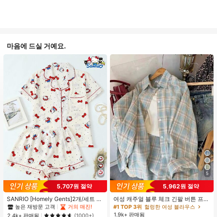
마음에 드실 거예요.
5
#1 TOP 3위
프라이드 월 여성 파자마 세트
5,707원 절약
5,962원 절약
높은 재방문 고객
거의 매진!
#1 TOP 3위
#1 TOP 3위
프라이드 월 여성 파자마 세트
프라이드 월 여성 파자마 세트
SANRIO [Homely Gents]2개/세트 여
여성 캐주얼 블루 체크 긴팔 버튼 프론
성 프린트 라펠 반팔 버튼 포켓 상의
트 폴리에스터 셔츠, 레귤러 핏, 봄 의
높은 재방문 고객
높은 재방문 고객
거의 매진!
거의 매진!
#1 TOP 3위
헐렁한 여성 블라우스
및 보우 반바지 잠옷 세트, 캐주얼 홈
류, 편안한 스타일
1.9k+ 판매됨
#1 TOP 3위
프라이드 월 여성 파자마 세트
2.4k+ 판매됨
(1000+)