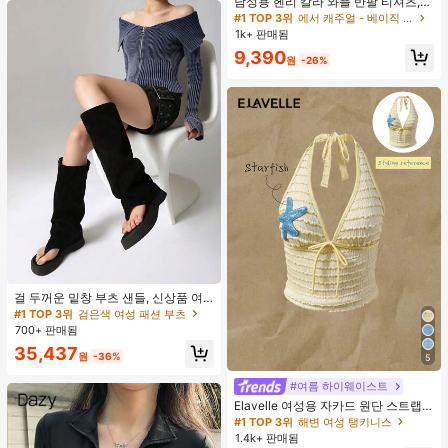
남성용 헨리 칼라 와플 반팔 티셔츠,
가볍고 통기성이 좋은 기본 티, 미국
#1 TOP 3위
에서 캐주얼 - 베이직 남성 상의
미니멀리스트 스타일, 모든 계절에 적
1k+ 판매됨
합
9,390
원
-26%
#1 TOP 3위
검은색 여성 패션 부츠
거의 매진!
#1 TOP 3위
#1 TOP 3위
검은색 여성 패션 부츠
검은색 여성 패션 부츠
걸 두꺼운 밑창 부츠 샌들, 신상품 여
름 키높이 롱 샤프트 니치 섹시 팝 걸
거의 매진!
거의 매진!
끈 레트로 스트리트 스타일 앵클 부츠
700+ 판매됨
#1 TOP 3위
검은색 여성 패션 부츠
거의 매진!
35,437
원
-36%
5
#여름 하이웨이스트
Elavelle 여성용 자카드 원단 스트랩
불가사리 장식 홀터 탑, 봄/여름에 적
#1 TOP 3위
해변 여성 탱키니스
합 (탑만 포함, 반바지 미포함)
1.4k+ 판매됨