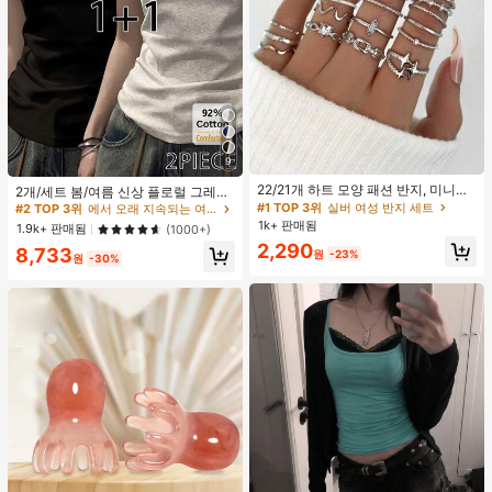
#1 TOP 3위
실버 여성 반지 세트
#2 TOP 3위
에서 오래 지속되는 여성 상의, 블라우스 & 티
9
거의 매진!
높은 재방문 고객
#1 TOP 3위
#1 TOP 3위
실버 여성 반지 세트
실버 여성 반지 세트
22/21개 하트 모양 패션 반지, 미니멀
#2 TOP 3위
#2 TOP 3위
에서 오래 지속되는 여성 상의, 블라우스 & 티
에서 오래 지속되는 여성 상의, 블라우스 & 티
2개/세트 봄/여름 신상 플로럴 그레이
리스트 크리스탈 임베디드 보헤미안
+ 블랙 반팔 티셔츠, 여성 슬림핏 솔리
거의 매진!
거의 매진!
높은 재방문 고객
높은 재방문 고객
기하학 반지 세트, 발렌타인데이, 어머
드 컬러 언더셔츠 캐주얼
1k+ 판매됨
#1 TOP 3위
실버 여성 반지 세트
#2 TOP 3위
에서 오래 지속되는 여성 상의, 블라우스 & 티
1.9k+ 판매됨
(1000+)
니날 선물
거의 매진!
2,290
높은 재방문 고객
8,733
원
-23%
원
-30%