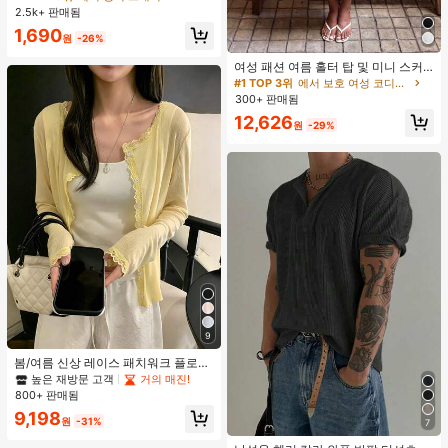
조끼 및 의류용 공간 절약 정리대
2.5k+ 판매됨
#1 TOP 3위
에서 행거 스태커
거의 매진!
1,690
원
-26%
여성 패션 여름 홀터 탑 및 미니 스커
트 세트, 저녁 데이트, 연회, 파티에 적
#1 TOP 3위
에서 보호 여성 코디네이터
합, 화이트 우아한, 데이트 나이트
300+ 판매됨
12,626
원
-29%
9
봄/여름 신상 레이스 패치워크 플로럴
트림 소프트 니트 가디건 경량 재킷 탑
높은 재방문 고객
거의 매진!
여성용, 코티지코어 옐로우
800+ 판매됨
9,198
원
-31%
7