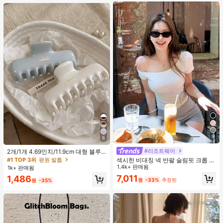
트 잠옷 세트 잠옷 반바지 세트 투피스
잠옷 세트 여성용 여름 세트 도트 반바
지 세트 여성용 잠옷 세트 반바지 잠옷
세트 여성용 투피스 여름 라운지 세트
9
6
#리조트웨어
2개/1개 4.69인치/11.9cm 대형 블루
& 화이트 1피스 플라스틱 헤어 클로
#1 TOP 3위
평원 발톱
섹시한 비대칭 넥 반팔 슬림핏 크롭 탑
클립, 데일리 웨어, 캐주얼, 파티, 출퇴
화이트 여름
1.4k+ 판매됨
1k+ 판매됨
근, 휴가, 헤어스타일링, 메이크업, 의
7,011
1,486
상 매칭 비치 헤어 클립 바캉스 헤어
원
-33%
추정된
원
-35%
클러치에 적합한 세련되고 다재다능
하며 우아하고 미니멀한 단색 헤어 액
세서리