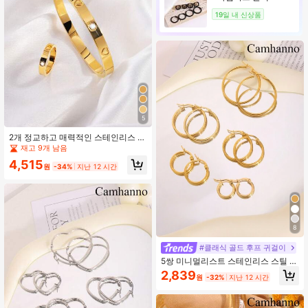
19일 내 신상품
5
2개 정교하고 매력적인 스테인리스 스
틸 하트 팔찌 & 반지 세트, 여자친구,
재고 9개 남음
발렌타인 데이, 어머니 날을 위한 이상
4,515
적인 선물
원
-34%
지난 12 시간
8
#클래식 골드 후프 귀걸이
5쌍 미니멀리스트 스테인리스 스틸 라
운드 후프 이어링, 남녀 장식용 적합
2,839
원
-32%
지난 12 시간