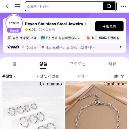
스토어 내 검색
Deyan Stainless Steel Jewelry
팔로잉
4.93
90K 팔로워
높은 재방문 고객
1년 전에 설립되었습니다.
최근 160K개 판매됨
이 상점은
「부티크 트렌디」
로 선정되었습니다
홈
상품
프로모션
리뷰
추천템
가장 인기 있는
가격
필터