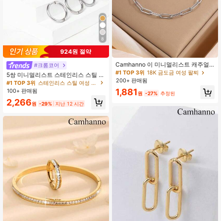
8
924원 절약
Camhanno 이 미니멀리스트 캐주얼
#크롬코어
하고 패셔너블한 스테인리스 스틸 라
#1 TOP 3위
18K 금도금 여성 팔찌
5쌍 미니멀리스트 스테인리스 스틸 원
운드 스네이크 및 플랫 스네이크 팔찌
200+ 판매됨
형 후프 귀걸이 남녀 공용 장식용
#1 TOP 3위
스테인리스 스틸 여성 귀걸이 세트
는 일상 착용에 적합하며, 커플 선물로
1,881
100+ 판매됨
도 이상적인 선택입니다.
원
-27%
추정된
2,266
원
-29%
지난 12 시간