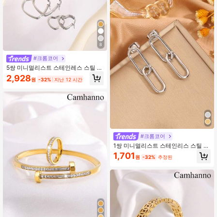
8
#크롬코어
5쌍 미니멀리스트 스테인레스 스틸 하
트 후프 귀걸이, 남녀 장식용에 적합
2,928
원
-32%
지난 12 시간
#크롬코어
1쌍 미니멀리스트 스테인리스 스틸 체
인 드롭 이어링, 여성의 일상적인 장식
1,701
원
-32%
추정된
에 적합