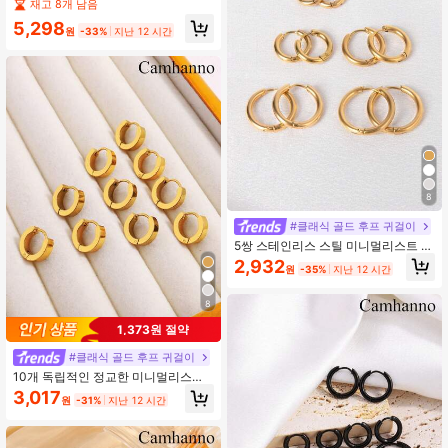
날에 일상 착용에 적합한 2개의 새로
재고 8개 남음
운 패션과 개성있는 고급스러운 스테
5,298
인레스 스틸 러브 라인스톤 팔찌
원
-33%
지난 12 시간
8
#클래식 골드 후프 귀걸이
5쌍 스테인리스 스틸 미니멀리스트 라
운드 모양 스터드 귀걸이 & 후프 귀걸
2,932
원
-35%
지난 12 시간
이 남녀 공용 장식용
8
1,373원 절약
#클래식 골드 후프 귀걸이
10개 독립적인 정교한 미니멀리스트
스테인리스 스틸 라운드 이어 스터드,
3,017
원
-31%
지난 12 시간
여자친구를 위한 휴일 선물로 적합