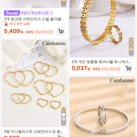
5
#정식 무도회 시즌
2개 정교한 스테인리스 스틸 팔각별
팔찌 & 반지 세트, 여성 데일리 착용에
재고 8개 남음
적합
5,409
원
-34%
지난 12 시간
5
2개 개인 맞춤형 패셔너블 유니섹스
할로우 타원형 스테인리스 스틸 팔찌
5,037
원
-33%
지난 12 시간
& 반지 세트, 여자친구 선물
8
5쌍 미니멀리스트 스테인리스강 원형
후프 귀걸이, 남녀 공용 적합