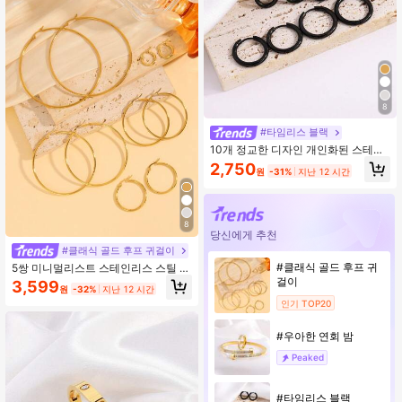
8
#타임리스 블랙
10개 정교한 디자인 개인화된 스테인
리스 스틸 플레인 라운드 귀걸이, 여성
2,750
원
-31%
지난 12 시간
의 일상 착용에 적합, 변색되지 않음
8
당신에게 추천
#클래식 골드 후프 귀걸이
#클래식 골드 후프 귀
5쌍 미니멀리스트 스테인리스 스틸 라
운드 후프 귀걸이, 남녀 공용 적합
걸이
3,599
원
-32%
지난 12 시간
인기 TOP20
#우아한 연회 밤
Peaked
#타임리스 블랙