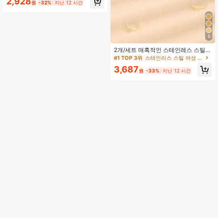
2,928
원
-32%
지난 12 시간
5
2개/세트 매혹적인 스테인레스 스틸
스퀘어 큐빅 지르코니아 팔찌 및 여성
#1 TOP 3위
스테인리스 스틸 여성 보석 세트
용 반지, 일일 액세서리, 스타 스타일
3,687
원
-33%
지난 12 시간