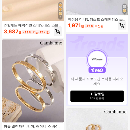
5
여성용 미니멀리스트 스테인리스 스
틸 체인 귀걸이 1쌍, 일상 장식
1,971
2개/세트 매력적인 스테인레스 스틸
원
-29%
추정된
스퀘어 뱅글 링, 여성용 데일리 스타
3,687
원
-33%
지난 12 시간
스타일 장식용
새 제품과 프로모션 소식을 따라오
세요
팔로잉
90K 팔로워
커플 발렌타인, 엄마, 어머니, 어버이