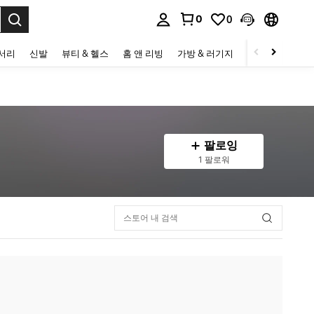
0
0
to select.
세서리
신발
뷰티 & 헬스
홈 앤 리빙
가방 & 러기지
스포츠 & 아웃
팔로잉
1 팔로워