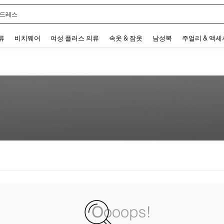
 드레스
 and down arrow keys to navigate search 최근 검색어 and 검색 후 발견. Press Enter 
류
비치웨어
여성 플러스 의류
속옷 & 잠옷
남성복
주얼리 & 액