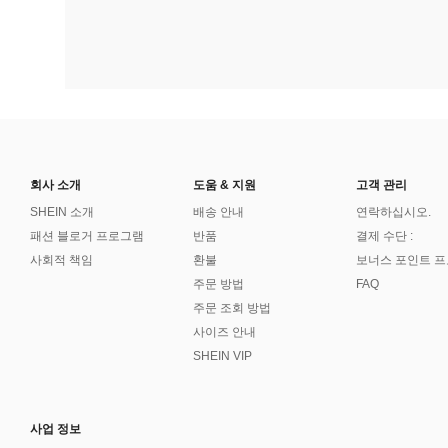
회사 소개
도움 & 지원
고객 관리
SHEIN 소개
배송 안내
연락하십시오.
패션 블로거 프로그램
반품
결제 수단 :
사회적 책임
환불
보너스 포인트 
주문 방법
FAQ
주문 조회 방법
사이즈 안내
SHEIN VIP
사업 정보