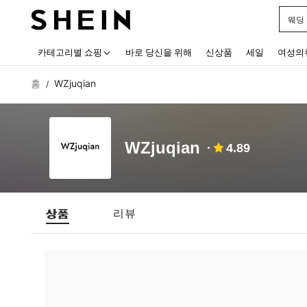
웨딩
Use up
카테고리별 쇼핑
바로 당신을 위해
신상품
세일
여성의
홈
WZjuqian
/
WZjuqian
4.89
상품
리뷰