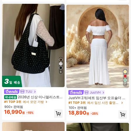
6
7
TUU
JustVH
2026년 신상 미니멀리스트
국내배송
JustVH 2개/세트 임산부 오프숄더 러
도트 캔버스 토트백, 대용량 캐주얼 다
#1 TOP 3위
에서 모던 가방
플 헴 크롭 탑과 플로잉 맥시 스커트
#1 TOP 3위
에서 임신 사진 촬영용 의상
용도 통근 숄더 핸드백
세트, 사진 촬영과 비치웨어에 적합한
900+ 판매됨
100+ 판매됨
봄 화이트 가을
16,990
18,890
원
-15%
원
-25%