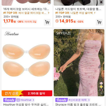
16개 메이크업 브러시 세트에는 13개
나일론 겨드랑이 토트백, 대용량 통근
메이크업 브러시, 1개 눈물 모양 메이
숄더백, 작은 메이크업 백 포함, 펜던
#1 TOP 3위
에서 얼굴 메이크업 브러시 세트
#1 TOP 3위
나일론 여성 숄더백
크업 스펀지, 1개 둥근 쿠션 파우더 브
트 미포함, 가벼운 일상 핸드백 (펜던
200+ 판매됨
200+ 판매됨
러시, 1개 삼각형 메이크업 스펀지가
트 미포함)
1,178
14,915
원
-26%
마지막 2일
원
-33%
포함되어 있습니다 - 클래식 세트. 부
드럽고 피부 친화적인 합성 모로 만들
어졌습니다. 여성과 소녀에게 완벽하
며, 가을과 겨울에 이상적입니다.
2,195원 절약
15
Hourtrue
#신비로운 매력
Hourtrue 여성용 방수 두꺼운 실리콘
Skyraze 여름 핑크 플로럴 프린트 주