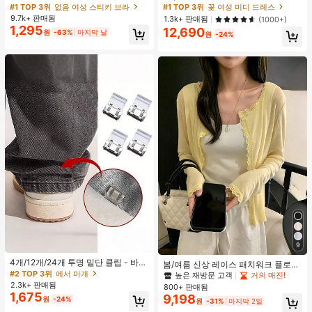
가슴 페탈, 작은 가슴 리프트업 & 푸시
름 메쉬 캐미 롱 드레스, 여름 드레스,
#1 TOP 3위
없음 여성 스티키 브라
#1 TOP 3위
꽃 여성 미디 드레스
인용, 웨딩 촬영 및 들러리용
봄 옷
9.7k+ 판매됨
1.3k+ 판매됨
(1000+)
1,295
12,690
원
-63%
마지막 날
원
-24%
9
4개/12개/24개 투명 밑단 클립 - 바지
봄/여름 신상 레이스 패치워크 플로럴
밑단 끌림 방지를 위한 심리스 무봉제
#2 TOP 3위
에서 마개
트림 소프트 니트 가디건 경량 재킷 탑
높은 재방문 고객
거의 매진!
조절기, 의류 수선 및 깔끔한 바지 길
여성용, 코티지코어 옐로우
2.3k+ 판매됨
800+ 판매됨
이 맞춤을 위한 숨겨진 밑단 조절 클립
1,675
9,198
원
-24%
(랜덤 색상)
원
-31%
마지막 2일