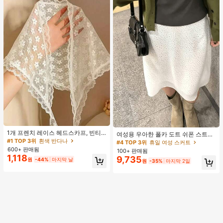
#1 TOP 3위
흰색 반다나
#4 TOP 3위
휴일 여성 스커트
거의 매진!
1개 프렌치 레이스 헤드스카프, 빈티
거의 매진!
여성용 우아한 폴카 도트 쉬폰 스트레
지 전원풍 화이트 스위트 헤어 액세서
#1 TOP 3위
#1 TOP 3위
흰색 반다나
흰색 반다나
이트 스커트, 여름 캐주얼 웨어에 적
#4 TOP 3위
#4 TOP 3위
휴일 여성 스커트
휴일 여성 스커트
리, 야외 장식에 적합한 빈티지 폴리에
합, 일상용으로 다용도, 편안하고 통기
600+ 판매됨
거의 매진!
거의 매진!
100+ 판매됨
거의 매진!
거의 매진!
스터 섬유 휴가 스카프 여름 헤어밴드
성 있는 화이트
1,118
9,735
#1 TOP 3위
흰색 반다나
원
-44%
마지막 날
#4 TOP 3위
휴일 여성 스커트
비치 스카프 바캉스 반다나, 미적
원
-35%
마지막 2일
거의 매진!
거의 매진!