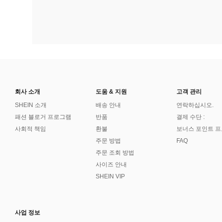
회사 소개
도움 & 지원
고객 관리
SHEIN 소개
배송 안내
연락하십시오.
패션 블로거 프로그램
반품
결제 수단 :
사회적 책임
환불
보너스 포인트 
주문 방법
FAQ
주문 조회 방법
사이즈 안내
SHEIN VIP
사업 정보