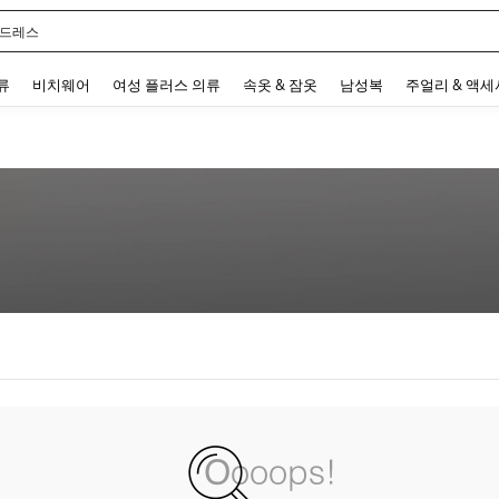
 드레스
 and down arrow keys to navigate search 최근 검색어 and 검색 후 발견. Press Enter 
류
비치웨어
여성 플러스 의류
속옷 & 잠옷
남성복
주얼리 & 액