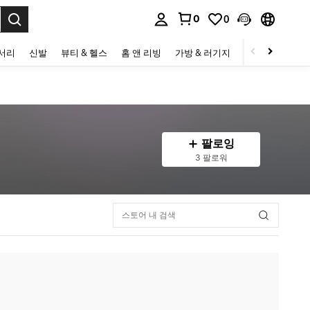
0
0
to select.
세서리
신발
뷰티 & 헬스
홈 앤 리빙
가방 & 러기지
스포츠 & 아웃
팔로잉
3 팔로워