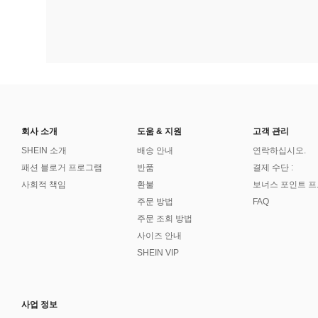
회사 소개
도움 & 지원
고객 관리
SHEIN 소개
배송 안내
연락하십시오.
패션 블로거 프로그램
반품
결제 수단 :
사회적 책임
환불
보너스 포인트 
주문 방법
FAQ
주문 조회 방법
사이즈 안내
SHEIN VIP
사업 정보