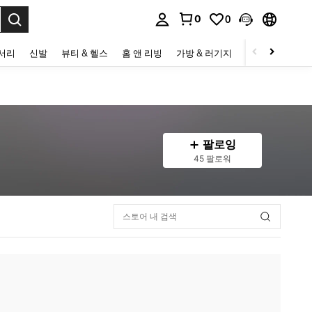
0
0
to select.
세서리
신발
뷰티 & 헬스
홈 앤 리빙
가방 & 러기지
스포츠 & 아웃
팔로잉
45 팔로워