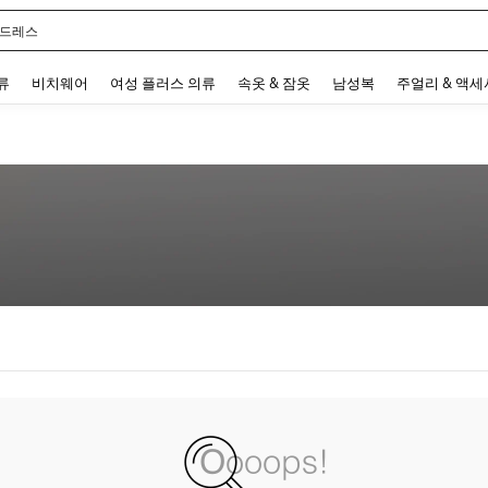
 드레스
 and down arrow keys to navigate search 최근 검색어 and 검색 후 발견. Press Enter 
류
비치웨어
여성 플러스 의류
속옷 & 잠옷
남성복
주얼리 & 액