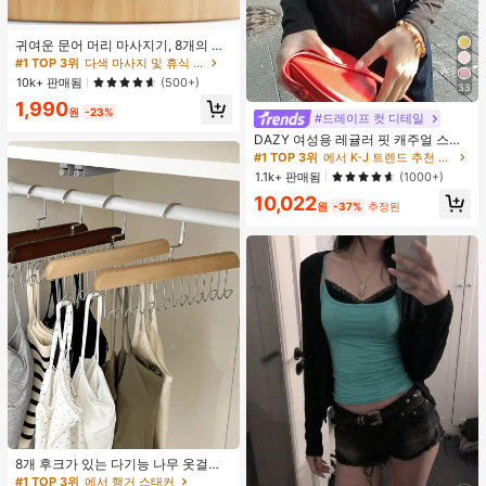
귀여운 문어 머리 마사지기, 8개의 촉
수, 머리 마사지기, 괄사 페이셜 도구,
#1 TOP 3위
다색 마사지 및 휴식 도구
머리 & 몸 이완, 독특한 마사지 포인
10k+ 판매됨
(500+)
33
트, 수동 딥 티슈 마사지 도구, 학교, 개
1,990
학, 여행, 여행 필수품, 가정 필수품, 스
원
-23%
#드레이프 컷 디테일
파, 마사지 도구, 마사지
DAZY 여성용 레귤러 핏 캐주얼 스포
츠 지퍼업 봄버 재킷, 봄, 가을 여성 의
#1 TOP 3위
에서 K-J 트렌드 추천 상품 여성 아우터웨어
류 여성 코트
1.1k+ 판매됨
(1000+)
10,022
원
-37%
추정된
8개 후크가 있는 다기능 나무 옷걸이
360도 회전 옷장 수납 후크 랙 상의
#1 TOP 3위
에서 행거 스태커