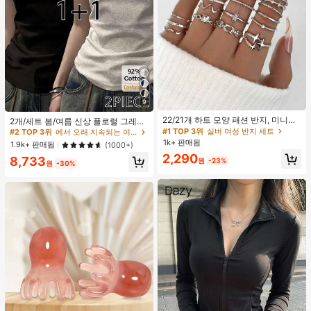
9
#1 TOP 3위
실버 여성 반지 세트
#2 TOP 3위
에서 오래 지속되는 여성 상의, 블라우스 & 티
거의 매진!
22/21개 하트 모양 패션 반지, 미니멀
높은 재방문 고객
2개/세트 봄/여름 신상 플로럴 그레이
리스트 크리스탈 임베디드 보헤미안
+ 블랙 반팔 티셔츠, 여성 슬림핏 솔리
#1 TOP 3위
#1 TOP 3위
실버 여성 반지 세트
실버 여성 반지 세트
#2 TOP 3위
#2 TOP 3위
에서 오래 지속되는 여성 상의, 블라우스 & 티
에서 오래 지속되는 여성 상의, 블라우스 & 티
기하학 반지 세트, 발렌타인데이, 어머
드 컬러 언더셔츠 캐주얼
1k+ 판매됨
거의 매진!
거의 매진!
높은 재방문 고객
높은 재방문 고객
1.9k+ 판매됨
(1000+)
니날 선물
#1 TOP 3위
실버 여성 반지 세트
2,290
#2 TOP 3위
에서 오래 지속되는 여성 상의, 블라우스 & 티
8,733
원
-23%
원
-30%
거의 매진!
높은 재방문 고객