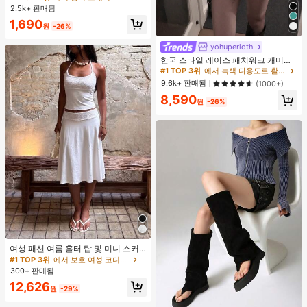
조끼 및 의류용 공간 절약 정리대
2.5k+ 판매됨
1,690
원
-26%
yohuperloth
#1 TOP 3위
에서 녹색 다용도로 활용 가능한 데일리 탑
거의 매진!
한국 스타일 레이스 패치워크 캐미솔
탱크 탑, Y2K 에스테틱, 스트리트웨어
#1 TOP 3위
#1 TOP 3위
에서 녹색 다용도로 활용 가능한 데일리 탑
에서 녹색 다용도로 활용 가능한 데일리 탑
캐주얼 여름
거의 매진!
거의 매진!
9.6k+ 판매됨
(1000+)
#1 TOP 3위
에서 녹색 다용도로 활용 가능한 데일리 탑
8,590
원
-26%
거의 매진!
여성 패션 여름 홀터 탑 및 미니 스커
트 세트, 저녁 데이트, 연회, 파티에 적
#1 TOP 3위
에서 보호 여성 코디네이터
합, 화이트 우아한, 데이트 나이트
300+ 판매됨
12,626
원
-29%