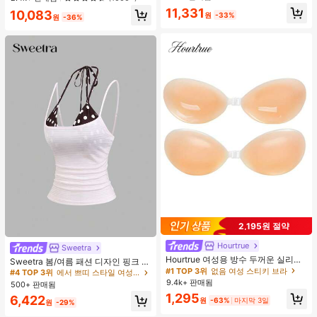
웨어, 봄/여름에 적합
높은 재방문 고객
거의 매진!
11,331
10,083
원
-33%
원
-36%
2,195원 절약
Hourtrue
Sweetra
#4 TOP 3위
에서 쁘띠 스타일 여성 상의, 블라우스 & 티
Hourtrue 여성용 방수 두꺼운 실리콘
거의 매진!
Sweetra 봄/여름 패션 디자인 핑크 스
가슴 페탈, 작은 가슴 리프트업 & 푸시
#1 TOP 3위
없음 여성 스티키 브라
트라이프 브라운 폴카 도트 스파게티
#4 TOP 3위
#4 TOP 3위
에서 쁘띠 스타일 여성 상의, 블라우스 & 티
에서 쁘띠 스타일 여성 상의, 블라우스 & 티
인용, 웨딩 촬영 및 들러리용
스트랩 2 In 1 스위트 걸리시 비치 로
9.4k+ 판매됨
500+ 판매됨
거의 매진!
거의 매진!
맨틱 휴가 스타일 여성용 캐미 탱크 탑
1,295
#4 TOP 3위
에서 쁘띠 스타일 여성 상의, 블라우스 & 티
6,422
원
-63%
마지막 3일
원
-29%
거의 매진!