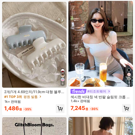
9
6
#리조트웨어
2개/1개 4.69인치/11.9cm 대형 블루
& 화이트 1피스 플라스틱 헤어 클로
#1 TOP 3위
평원 발톱
섹시한 비대칭 넥 반팔 슬림핏 크롭 탑
클립, 데일리 웨어, 캐주얼, 파티, 출퇴
화이트 여름
1.4k+ 판매됨
1k+ 판매됨
근, 휴가, 헤어스타일링, 메이크업, 의
7,245
1,486
상 매칭 비치 헤어 클립 바캉스 헤어
원
-30%
원
-35%
클러치에 적합한 세련되고 다재다능
하며 우아하고 미니멀한 단색 헤어 액
세서리