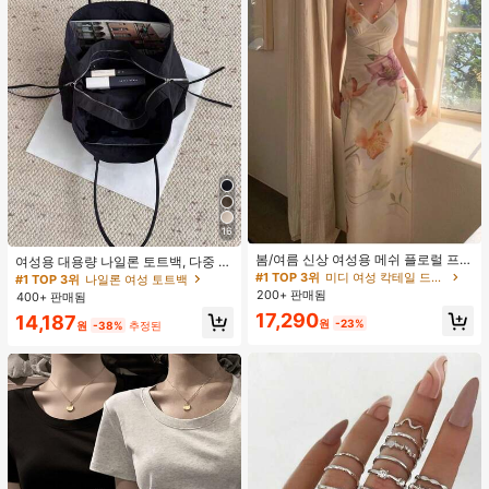
16
#1 TOP 3위
미디 여성 칵테일 드레스
재고 4개 남음
봄/여름 신상 여성용 메쉬 플로럴 프린
여성용 대용량 나일론 토트백, 다중 지
트 드레스, 브이넥, 휴가 스타일, 섹시
퍼 포켓, 방수 숄더 핸드백, 사무실 노
#1 TOP 3위
#1 TOP 3위
미디 여성 칵테일 드레스
미디 여성 칵테일 드레스
#1 TOP 3위
나일론 여성 토트백
한 비치 파티 댄스 드레스, 스파게티
트북, 일상 출퇴근, 쇼핑에 적합
200+ 판매됨
재고 4개 남음
재고 4개 남음
400+ 판매됨
스트랩 웨딩 가을
#1 TOP 3위
미디 여성 칵테일 드레스
17,290
14,187
원
-23%
원
-38%
추정된
재고 4개 남음