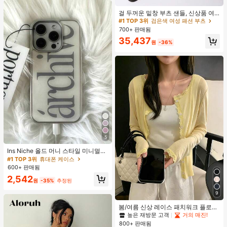
#1 TOP 3위
검은색 여성 패션 부츠
거의 매진!
걸 두꺼운 밑창 부츠 샌들, 신상품 여
름 키높이 롱 샤프트 니치 섹시 팝 걸
#1 TOP 3위
#1 TOP 3위
검은색 여성 패션 부츠
검은색 여성 패션 부츠
끈 레트로 스트리트 스타일 앵클 부츠
700+ 판매됨
거의 매진!
거의 매진!
#1 TOP 3위
검은색 여성 패션 부츠
35,437
원
-36%
거의 매진!
5
Ins Niche 올드 머니 스타일 미니멀리
스트 영국식 전기 도금 실버 엣지 풀
#1 TOP 3위
휴대폰 케이스
커버리지 휴대폰 케이스, 아이폰 16 프
600+ 판매됨
로 맥스, 애플 17 프로 맥스, 1/3/12/11,
2,542
14 프로 호환 (태그 없음)
원
-35%
추정된
9
봄/여름 신상 레이스 패치워크 플로럴
트림 소프트 니트 가디건 경량 재킷 탑
높은 재방문 고객
거의 매진!
여성용, 코티지코어 옐로우
800+ 판매됨