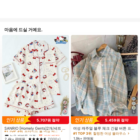
마음에 드실 거예요.
5
#1 TOP 3위
프라이드 월 여성 파자마 세트
5,707원 절약
5,459원 절약
높은 재방문 고객
거의 매진!
#1 TOP 3위
#1 TOP 3위
프라이드 월 여성 파자마 세트
프라이드 월 여성 파자마 세트
SANRIO [Homely Gents]2개/세트 여
여성 캐주얼 블루 체크 긴팔 버튼 프론
성 프린트 라펠 반팔 버튼 포켓 상의
트 폴리에스터 셔츠, 레귤러 핏, 봄 의
높은 재방문 고객
높은 재방문 고객
거의 매진!
거의 매진!
#1 TOP 3위
헐렁한 여성 블라우스
및 보우 반바지 잠옷 세트, 캐주얼 홈
류, 편안한 스타일
1.9k+ 판매됨
#1 TOP 3위
프라이드 월 여성 파자마 세트
2.4k+ 판매됨
(1000+)