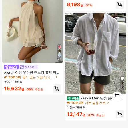
9,198
원
-31%
34
Aloruh
Aloruh 여성 우아한 연노랑 홀터 타이
미니 드레스
#1 TOP 3위
등이 없는 여성 미니 드레스
600+ 판매됨
15,632
원
-36%
추정된
5
1
1
Resyla Men 남성 솔리드 컬
국내배송
러 버튼 프론트 긴팔 포켓 캐주얼 셔츠
#1 TOP 3위
셔츠 남성 셔츠
1.5k+ 판매됨
12,147
원
-37%
추정된