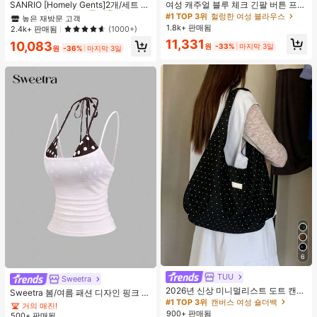
#1 TOP 3위
#1 TOP 3위
프라이드 월 여성 파자마 세트
프라이드 월 여성 파자마 세트
SANRIO [Homely Gents]2개/세트 여
여성 캐주얼 블루 체크 긴팔 버튼 프론
성 프린트 라펠 반팔 버튼 포켓 상의
트 폴리에스터 셔츠, 레귤러 핏, 봄 의
높은 재방문 고객
높은 재방문 고객
#1 TOP 3위
헐렁한 여성 블라우스
및 보우 반바지 잠옷 세트, 캐주얼 홈
류, 편안한 스타일
1.8k+ 판매됨
#1 TOP 3위
프라이드 월 여성 파자마 세트
2.4k+ 판매됨
(1000+)
웨어, 봄/여름에 적합
높은 재방문 고객
11,331
10,083
원
-33%
마지막 3일
원
-36%
마지막 3일
6
#4 TOP 3위
에서 쁘띠 스타일 여성 상의, 블라우스 & 티
TUU
거의 매진!
Sweetra
2026년 신상 미니멀리스트 도트 캔버
#4 TOP 3위
#4 TOP 3위
에서 쁘띠 스타일 여성 상의, 블라우스 & 티
에서 쁘띠 스타일 여성 상의, 블라우스 & 티
Sweetra 봄/여름 패션 디자인 핑크 스
스 토트백, 대용량 캐주얼 다용도 통근
#1 TOP 3위
캔버스 여성 숄더백
트라이프 브라운 폴카 도트 스파게티
거의 매진!
거의 매진!
숄더 핸드백
스트랩 2 In 1 스위트 걸리시 비치 로
900+ 판매됨
500+ 판매됨
#4 TOP 3위
에서 쁘띠 스타일 여성 상의, 블라우스 & 티