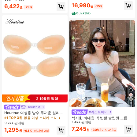
맨틱 휴가 스타일 여성용 캐미 탱크 탑
16,990
거의 매진!
6,422
원
-15%
원
-29%
QuickShip
2,195원 절약
9
Hourtrue
#리조트웨어
Hourtrue 여성용 방수 두꺼운 실리콘
가슴 페탈, 작은 가슴 리프트업 & 푸시
섹시한 비대칭 넥 반팔 슬림핏 크롭 탑
#1 TOP 3위
없음 여성 스티키 브라
인용, 웨딩 촬영 및 들러리용
화이트 여름
1.4k+ 판매됨
9.7k+ 판매됨
7,245
1,295
원
-30%
마지막 3일
원
-63%
마지막 2일