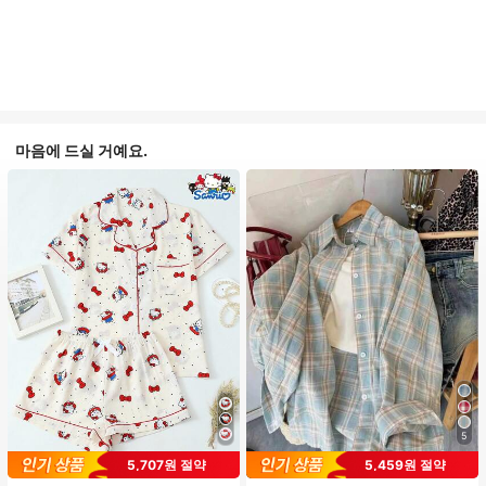
마음에 드실 거예요.
5
#1 TOP 3위
프라이드 월 여성 파자마 세트
5,707원 절약
5,459원 절약
높은 재방문 고객