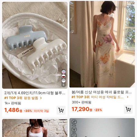
6
#1 TOP 3위
미디 여성 칵테일 드레스
거의 매진!
봄/여름 신상 여성용 메쉬 플로럴 프린
2개/1개 4.69인치/11.9cm 대형 블루
트 드레스, 브이넥, 휴가 스타일, 섹시
#1 TOP 3위
#1 TOP 3위
미디 여성 칵테일 드레스
미디 여성 칵테일 드레스
& 화이트 1피스 플라스틱 헤어 클로
#1 TOP 3위
평원 발톱
한 비치 파티 댄스 드레스, 스파게티
클립, 데일리 웨어, 캐주얼, 파티, 출퇴
300+ 판매됨
거의 매진!
거의 매진!
1k+ 판매됨
스트랩 웨딩 가을
근, 휴가, 헤어스타일링, 메이크업, 의
#1 TOP 3위
미디 여성 칵테일 드레스
17,290
1,486
상 매칭 비치 헤어 클립 바캉스 헤어
원
-23%
원
-35%
마지막 3일
거의 매진!
클러치에 적합한 세련되고 다재다능
하며 우아하고 미니멀한 단색 헤어 액
세서리