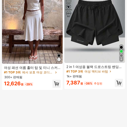
4
#1 TOP 3위
여성 액티브 바텀
높은 재방문 고객
2 in 1 여성용 블랙 드로스트링 밴딩
여성 패션 여름 홀터 탑 및 미니 스커
허리 곡선 밑단 캐주얼 러닝 트레이닝
#1 TOP 3위
#1 TOP 3위
여성 액티브 바텀
여성 액티브 바텀
트 세트, 저녁 데이트, 연회, 파티에 적
#1 TOP 3위
에서 보호 여성 코디네이터
운동 반바지
합, 화이트 우아한, 데이트 나이트
1k+ 판매됨
높은 재방문 고객
높은 재방문 고객
300+ 판매됨
#1 TOP 3위
여성 액티브 바텀
7,387
12,626
원
-36%
추정된
원
-29%
높은 재방문 고객