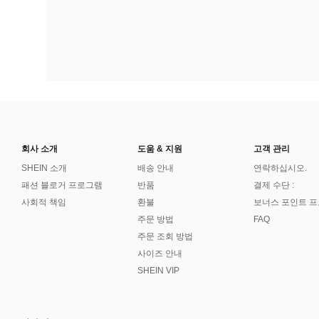
회사 소개
도움 & 지원
고객 관리
SHEIN 소개
배송 안내
연락하십시오.
패션 블로거 프로그램
반품
결제 수단 :
사회적 책임
환불
보너스 포인트 
주문 방법
FAQ
주문 조회 방법
사이즈 안내
SHEIN VIP