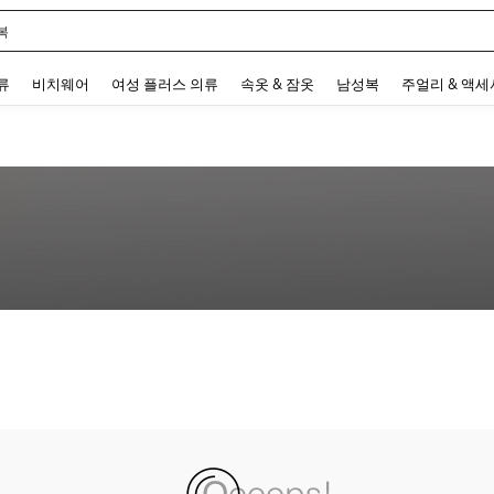
복
 and down arrow keys to navigate search 최근 검색어 and 검색 후 발견. Press Enter 
류
비치웨어
여성 플러스 의류
속옷 & 잠옷
남성복
주얼리 & 액