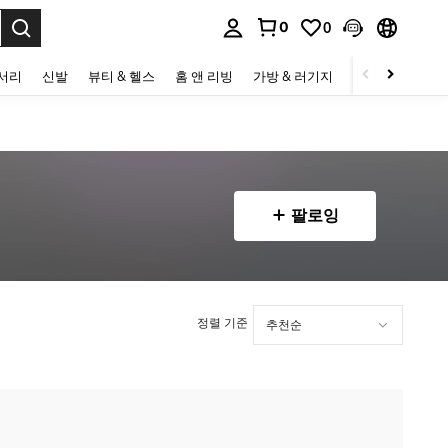
0
0
to select.
세서리
신발
뷰티 & 헬스
홈 앤 리빙
가방 & 러기지
스포츠 & 아웃
팔로잉
정렬 기준