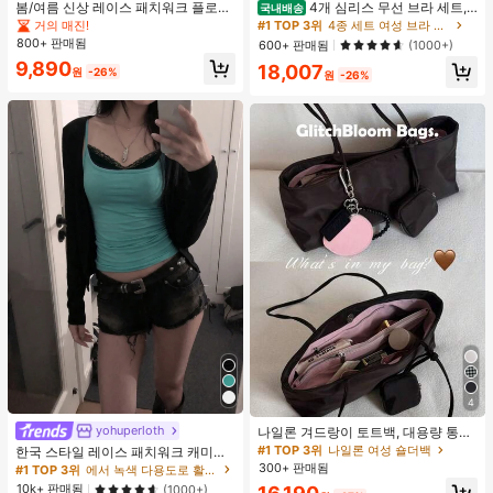
봄/여름 신상 레이스 패치워크 플로럴
4개 심리스 무선 브라 세트,
국내배송
트림 소프트 니트 가디건 경량 재킷 탑
작은 가슴 보정, 초박형 통기성 아이스
거의 매진!
#1 TOP 3위
4종 세트 여성 브라 & 브랄렛
여성용, 코티지코어 옐로우
실크 섹시 편안한 백리스 란제리 브라,
800+ 판매됨
600+ 판매됨
(1000+)
조절 가능
9,890
18,007
원
-26%
원
-26%
4
yohuperloth
나일론 겨드랑이 토트백, 대용량 통근
숄더백, 작은 메이크업 백 포함, 펜던
#1 TOP 3위
나일론 여성 숄더백
한국 스타일 레이스 패치워크 캐미솔
트 미포함, 가벼운 일상 핸드백 (펜던
탱크 탑, Y2K 에스테틱, 스트리트웨어
300+ 판매됨
#1 TOP 3위
에서 녹색 다용도로 활용 가능한 데일리 탑
트 미포함)
캐주얼 여름
10k+ 판매됨
(1000+)