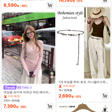
16,190
원
-27%
8,590
원
-26%
#1 TOP 3위
기하학 여성 벨트 및 벨트 액세서리
거의 매진!
6
#1 TOP 3위
#1 TOP 3위
기하학 여성 벨트 및 벨트 액세서리
기하학 여성 벨트 및 벨트 액세서리
1개 여성용 허리 로프, 미니멀리스트
#2 TOP 3위
에서 새로운 여성 상의
보헤미안 패션 매듭 허리 벨트, 드레
거의 매진!
거의 매진!
거의 매진!
Tinkc
스, 캐주얼 팬츠와 함께 일상 착용에
1k+ 판매됨
#1 TOP 3위
기하학 여성 벨트 및 벨트 액세서리
#2 TOP 3위
#2 TOP 3위
에서 새로운 여성 상의
에서 새로운 여성 상의
여성용 브이넥 자외선 차단 레이어링
적합한 장식용 허리 액세서리
거의 매진!
2,690
다용도 긴팔 티셔츠 탑, 봄/여름 핑크
거의 매진!
거의 매진!
원
-21%
200+ 판매됨
#2 TOP 3위
에서 새로운 여성 상의
거의 매진!
7,390
원
-25%