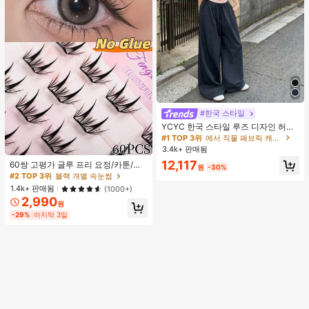
#한국 스타일
#1 TOP 3위
에서 직물 패브릭 캐주얼 바지
거의 매진!
YCYC 한국 스타일 루즈 디자인 허리
밴드 얇은 스트레이트 레그 캐주얼 스
#1 TOP 3위
#1 TOP 3위
에서 직물 패브릭 캐주얼 바지
에서 직물 패브릭 캐주얼 바지
포츠 팬츠
3.4k+ 판매됨
거의 매진!
거의 매진!
#1 TOP 3위
에서 직물 패브릭 캐주얼 바지
12,117
60쌍 고평가 글루 프리 요정/카툰/한
원
-30%
국 스타일 속눈썹, 글루 필요 없는 인
거의 매진!
#2 TOP 3위
블랙 개별 속눈썹
조 속눈썹, C컬, 자연스럽게 확대되고
1.4k+ 판매됨
(1000+)
매력적인 눈, 초보자 친화적, 재사용
2,990
가능, DIY 속눈썹 연장, 한국 속눈썹,
원
적용하기 쉬움, 고성능 속눈썹, 가볍고
-29%
마지막 3일
편안함. 일상복, 데이트, 파티 등에 적
합. 여자친구, 가장 친한 친구, 발렌타
인 데이/크리스마스 선물로 좋습니다.