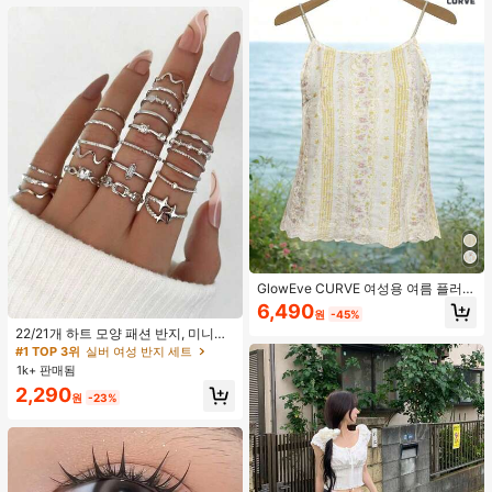
GlowEve CURVE 여성용 여름 플러스
사이즈 우아한 니치 레이스 트림 루즈
6,490
#1 TOP 3위
실버 여성 반지 세트
원
-45%
캐주얼 디자인 캐미솔 탱크탑
거의 매진!
22/21개 하트 모양 패션 반지, 미니멀
리스트 크리스탈 임베디드 보헤미안
#1 TOP 3위
#1 TOP 3위
실버 여성 반지 세트
실버 여성 반지 세트
기하학 반지 세트, 발렌타인데이, 어머
1k+ 판매됨
거의 매진!
거의 매진!
니날 선물
#1 TOP 3위
실버 여성 반지 세트
2,290
원
-23%
거의 매진!