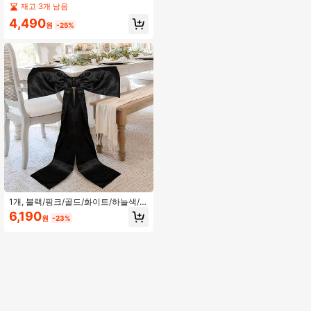
화이트 린넨 테이블 러너, 테이블 러너
재고 3개 남음
& 플레이스매트 세트, 라마단 가족 모
4,490
임을 위한 시즌별 주방 & 식탁 장식, 라
원
-25%
마단 홈 데코레이션
1개, 블랙/핑크/골드/화이트/하늘색/연
보라, 리본 장식 생일 파티, 결혼식, 새
6,190
원
-23%
틴 소재, 홈 데코레이션 배경, 테마 파
티, 결혼식, 졸업 파티 등에 사용