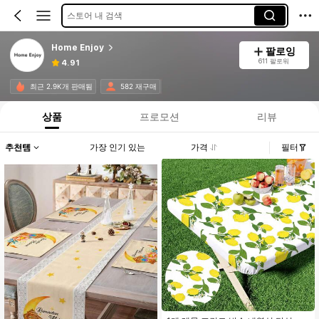
스토어 내 검색
Home Enjoy
팔로잉
611 팔로워
4.91
최근 2.9K개 판매됨
582 재구매
상품
프로모션
리뷰
추천템
가장 인기 있는
가격
필터