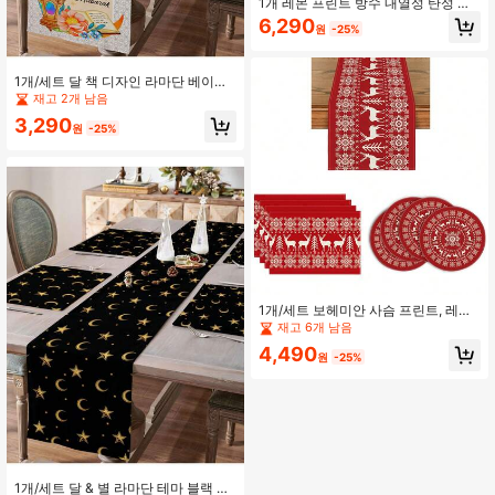
1개 레몬 프린트 방수 내열성 탄성 가
장자리 테이블 커버, 미끄럼 방지, 야
6,290
원
-25%
외 낙하 방지 식탁보, 76*122cm/76*1
83cm/76*275cm, 계절 식탁 장식, 여
름 홈 데코, 여름 야외 피크닉 장식
1개/세트 달 책 디자인 라마단 베이지
린넨 테이블 러너, 테이블 러너 & 플레
재고 2개 남음
이스매트 세트, 시즌별 주방 & 식탁 장
3,290
식, 라마단 가족 모임 장식, 라마단 홈
원
-25%
데코
1개/세트 보헤미안 사슴 프린트, 레드,
크리스마스 린넨 플레이스매트, 코스
재고 6개 남음
터, 테이블 러너 세트, 12*18인치/13*
4,490
72인치 시즌별 주방 식탁 장식, 크리스
원
-25%
마스 파티 장식, 홈 데코
1개/세트 달 & 별 라마단 테마 블랙 &