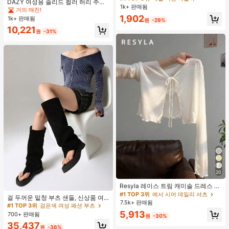
DAZY 여성용 솔리드 컬러 허리 주름
걸이, 여성 모임, 연회, 데이트, 휴일,
1k+ 판매됨
거의 매진!
거의 매진!
우아한 인어 스커트 여름
거의 매진!
선물에 적합
#1 TOP 3위
매일 여성 목걸이
1,902
1k+ 판매됨
원
-29%
거의 매진!
10,221
원
-31%
20
Resyla 레이스 트림 캐미솔 드레스 커
#1 TOP 3위
검은색 여성 패션 부츠
버 업, 여성용 긴소매 니트 시어 커버
#1 TOP 3위
에서 시어 데일리 셔츠
거의 매진!
걸 두꺼운 밑창 부츠 샌들, 신상품 여
업 탑, 여름
7.5k+ 판매됨
름 키높이 롱 샤프트 니치 섹시 팝 걸
#1 TOP 3위
#1 TOP 3위
검은색 여성 패션 부츠
검은색 여성 패션 부츠
끈 레트로 스트리트 스타일 앵클 부츠
5,913
700+ 판매됨
거의 매진!
거의 매진!
원
-30%
#1 TOP 3위
검은색 여성 패션 부츠
35,437
원
-36%