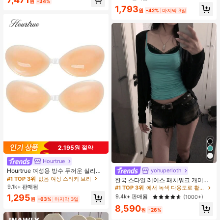
원
-34%
이트, 조용한 럭셔리
입물, 수영에 적합
1,793
원
-42%
마지막 3일
2,195원 절약
Hourtrue
Hourtrue 여성용 방수 두꺼운 실리콘
yohuperloth
#1 TOP 3위
에서 녹색 다용도로 활용 가능한 데일리 탑
가슴 페탈, 작은 가슴 리프트업 & 푸시
#1 TOP 3위
없음 여성 스티키 브라
거의 매진!
한국 스타일 레이스 패치워크 캐미솔
인용, 웨딩 촬영 및 들러리용
9.1k+ 판매됨
탱크 탑, Y2K 에스테틱, 스트리트웨어
#1 TOP 3위
#1 TOP 3위
에서 녹색 다용도로 활용 가능한 데일리 탑
에서 녹색 다용도로 활용 가능한 데일리 탑
캐주얼 여름
1,295
거의 매진!
거의 매진!
9.4k+ 판매됨
(1000+)
원
-63%
마지막 3일
#1 TOP 3위
에서 녹색 다용도로 활용 가능한 데일리 탑
8,590
원
-26%
거의 매진!