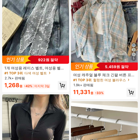
5
922원 절약
5,459원 절약
1개 여성용 레이스 벨트, 여성용 벨트,
다기능 바지 액세서리, 스카프 또는 벨
#1 TOP 3위
다색 여성 벨트
여성 캐주얼 블루 체크 긴팔 버튼 프론
트로 사용 가능, 패션 긴 레이스 벨트
2.7k+ 판매됨
트 폴리에스터 셔츠, 레귤러 핏, 봄 의
#1 TOP 3위
헐렁한 여성 블라우스
스카프, 플로럴 레이스 트림 스카프,
류, 편안한 스타일
1,268
1.9k+ 판매됨
레이스 헤드밴드 헤드스카프 넥 스카
원
-42%
마지막 3일
프 헤드밴드, 경량 자수 레이스 스카
11,331
원
-33%
프, 우아한 레이스 허리 장식, 여성용
액세서리