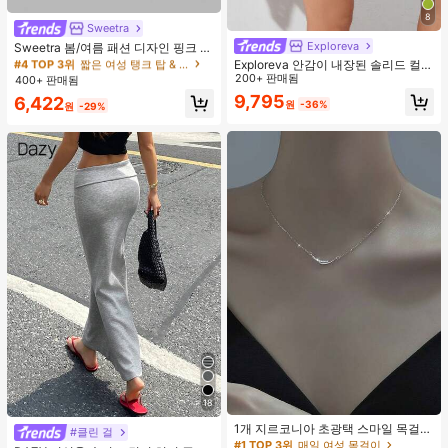
8
Sweetra
#4 TOP 3위
짧은 여성 탱크 탑 & 카미스
Exploreva
거의 매진!
Sweetra 봄/여름 패션 디자인 핑크 스
트라이프 브라운 폴카 도트 스파게티
#4 TOP 3위
#4 TOP 3위
짧은 여성 탱크 탑 & 카미스
짧은 여성 탱크 탑 & 카미스
Exploreva 안감이 내장된 솔리드 컬러
스트랩 2 In 1 스위트 걸리시 비치 로
스포츠 반바지, 여름용 편안한 스웨터
200+ 판매됨
400+ 판매됨
거의 매진!
거의 매진!
맨틱 휴가 스타일 여성용 캐미 탱크 탑
반바지
9,795
#4 TOP 3위
짧은 여성 탱크 탑 & 카미스
6,422
원
-36%
원
-29%
거의 매진!
18
#1 TOP 3위
매일 여성 목걸이
거의 매진!
1개 지르코니아 초광택 스마일 목걸
#클린 걸
이, 미니멀리스트 경량 패션 다용도 목
#1 TOP 3위
#1 TOP 3위
매일 여성 목걸이
매일 여성 목걸이