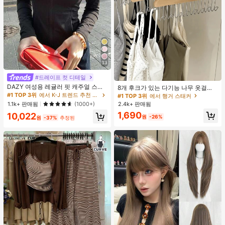
33
#드레이프 컷 디테일
DAZY 여성용 레귤러 핏 캐주얼 스포
8개 후크가 있는 다기능 나무 옷걸이
츠 지퍼업 봄버 재킷, 봄, 가을 여성 의
360도 회전 옷장 수납 후크 랙 상의
#1 TOP 3위
에서 K-J 트렌드 추천 상품 여성 아우터웨어
#1 TOP 3위
에서 행거 스태커
류 여성 코트
조끼 및 의류용 공간 절약 정리대
2.4k+ 판매됨
1.1k+ 판매됨
(1000+)
1,690
10,022
원
-26%
원
-37%
추정된