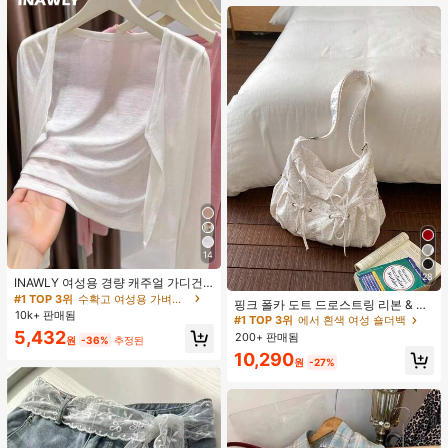
14
28
INAWLY 여성용 경량 캐주얼 가디건,
#1 TOP 3위
에서 흰색 여성 숄더백
여름
#1 TOP 3위
수확고 여성용 가벼운 카디건
거의 매진!
핑크 폴카 도트 드로스트링 리본 & 러
10k+ 판매됨
플 구름 장식 숄더백, 여성용 대용량
#1 TOP 3위
#1 TOP 3위
에서 흰색 여성 숄더백
에서 흰색 여성 숄더백
크로스바디 백
5,432
200+ 판매됨
거의 매진!
거의 매진!
원
-36%
추정된
#1 TOP 3위
에서 흰색 여성 숄더백
10,290
원
-27%
거의 매진!