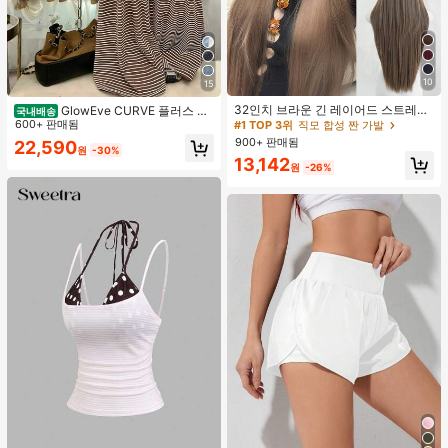
10
15
#1 TOP 3위
직모 합성 짠 가발
거의 매진!
32인치 브라운 긴 레이어드 스트레이
GlowEve CURVE 플러스 사
국내배송
트 가발 걸 - 앞머리 있는 우아한 가발
이즈 솔리드 컬러 니트 가디건, 앞 버
600+ 판매됨
#1 TOP 3위
#1 TOP 3위
직모 합성 짠 가발
직모 합성 짠 가발
- 어두운 뿌리, 자연스러운 풍성하고
튼 잠금, 스트라이프 핏 드로스트링 장
900+ 판매됨
거의 매진!
거의 매진!
22,590
매우 부드러운 합성 내열 섬유 전체 기
원
-30%
식, 우아한 캐주얼 출퇴근 데일리 웨어
#1 TOP 3위
직모 합성 짠 가발
13,142
계 헤어 가발 걸 일상, 음악 축제 파티,
팬츠
원
-26%
거의 매진!
코스프레 애니메이션 사용, 친구 선물