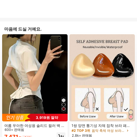
마음에 드실 거예요.
3,919원 절약
여름 우아한 여성용 솔리드 컬러 백 타
1쌍 양면 통기성 자체 접착 브라 패드,
이 셔츠 (참고: 가볍고 통기성 있는 얇
600+ 판매됨
두꺼워진 삼각형 푸쉬업 디자인, 재사
#2 TOP 3위
음악 축제 여성 브라 액세서리
은 스타일) 허리 드로스트링 디자인 화
용 가능, 보이지 않는 비키니 브라 삽
2.8k+ 판매됨
7,471