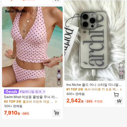
거의 매진!
5
14
Ins Niche 올드 머니 스타일 미니멀리
스트 영국식 전기 도금 실버 엣지 풀
#1 TOP 3위
에서 아이폰 11 프로 맥스 패션 폰 케이스
#밀레니얼 핑크
1
커버리지 휴대폰 케이스, 아이폰 16 프
600+ 판매됨
1
로 맥스, 애플 17 프로 맥스, 1/3/12/11,
Swim Mod 여성용 물방울 무늬 러치
2,542
14 프로 호환 (태그 없음)
드 홀터 탱크니 탑 및 트라이앵글 하의
원
-35%
추정된
#2 TOP 3위
올오버 프린트 여성 탱키니스
수영복 세트, 여름 휴가에 적합
500+ 판매됨
7,910
원
-24%