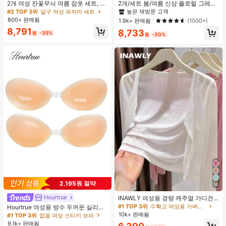
#2 TOP 3위
#2 TOP 3위
에서 피부 친화적 여성 상의, 블라우스 & 티
에서 피부 친화적 여성 상의, 블라우스 & 티
2개 여성 잔꽃무늬 여름 잠옷 세트, 반
2개/세트 봄/여름 신상 플로럴 그레이
팔 버튼업 셔츠 및 반바지, 캐주얼 라
+ 블랙 반팔 티셔츠, 여성 슬림핏 솔리
높은 재방문 고객
높은 재방문 고객
#2 TOP 3위
살구 여성 파자마 세트
운지웨어
드 컬러 언더셔츠 캐주얼
800+ 판매됨
#2 TOP 3위
에서 피부 친화적 여성 상의, 블라우스 & 티
1.9k+ 판매됨
(1000+)
높은 재방문 고객
8,791
8,733
원
-35%
원
-30%
2,195원 절약
14
Hourtrue
INAWLY 여성용 경량 캐주얼 가디건,
여름
#1 TOP 3위
수확고 여성용 가벼운 카디건
Hourtrue 여성용 방수 두꺼운 실리콘
가슴 페탈, 작은 가슴 리프트업 & 푸시
10k+ 판매됨
#1 TOP 3위
없음 여성 스티키 브라
인용, 웨딩 촬영 및 들러리용
9.1k+ 판매됨