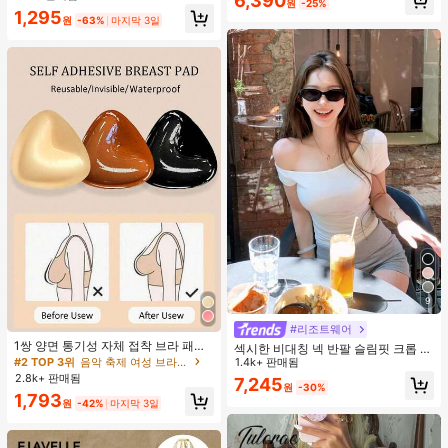
6,390
원
-25%
1,295
원
-63%
마지막 3일
9
#리조트웨어
1쌍 양면 통기성 자체 접착 브라 패드,
섹시한 비대칭 넥 반팔 슬림핏 크롭 탑
두꺼워진 삼각형 푸쉬업 디자인, 재사
#2 TOP 3위
음악 축제 여성 브라 액세서리
화이트 여름
1.4k+ 판매됨
용 가능, 보이지 않는 비키니 브라 삽
2.8k+ 판매됨
7,245
입물, 수영에 적합
원
-30%
1,793
원
-42%
마지막 3일