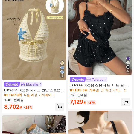
23
5
Tulorae
Elavelle
Tulorae 여성용 잠옷 세트, 니트 립 원
단, 하트 프린트 대비 레이스 트림, 로
Elavelle 여성용 자카드 원단 스트랩
#1 TOP 3위
캐주얼-영 여성 파자마 세트
맨틱 달콤 귀여운 섹시 캐미솔 & 반바
불가사리 장식 홀터 탑, 봄/여름에 적
#1 TOP 3위
직물 여성 비치웨어
2k+ 판매됨
지 베이비돌 잠옷 세트 투피스 나이트
합 (탑만 포함, 반바지 미포함)
1.3k+ 판매됨
7,129
세트 섹시 잠옷 세트 여성용 잠옷 롬퍼
원
-37%
8,702
투피스 잠옷 세트 여성용 잠옷 세트 도
원
-24%
트 잠옷 세트 잠옷 반바지 세트 투피스
잠옷 세트 여성용 여름 세트 도트 반바
지 세트 여성용 잠옷 세트 반바지 잠옷
세트 여성용 투피스 여름 라운지 세트