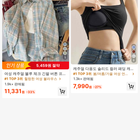
5
8
5,459원 절약
캐주얼 다용도 솔리드 컬러 패딩 캐미
솔
여성 캐주얼 블루 체크 긴팔 버튼 프론
#1 TOP 3위
봄/여름/가을 여성 언더셔츠 상의
트 폴리에스터 셔츠, 레귤러 핏, 봄 의
#1 TOP 3위
헐렁한 여성 블라우스
1.3k+ 판매됨
류, 편안한 스타일
1.9k+ 판매됨
7,990
원
-27%
11,331
원
-33%