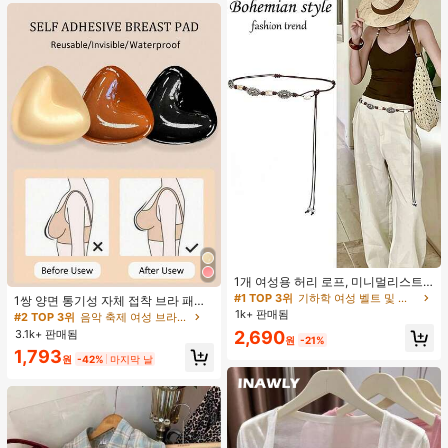
#1 TOP 3위
기하학 여성 벨트 및 벨트 액세서리
거의 매진!
1개 여성용 허리 로프, 미니멀리스트
#2 TOP 3위
음악 축제 여성 브라 액세서리
보헤미안 패션 매듭 허리 벨트, 드레
#1 TOP 3위
#1 TOP 3위
기하학 여성 벨트 및 벨트 액세서리
기하학 여성 벨트 및 벨트 액세서리
거의 매진!
1쌍 양면 통기성 자체 접착 브라 패드,
스, 캐주얼 팬츠와 함께 일상 착용에
두꺼워진 삼각형 푸쉬업 디자인, 재사
1k+ 판매됨
거의 매진!
거의 매진!
#2 TOP 3위
#2 TOP 3위
음악 축제 여성 브라 액세서리
음악 축제 여성 브라 액세서리
적합한 장식용 허리 액세서리
용 가능, 보이지 않는 비키니 브라 삽
3.1k+ 판매됨
#1 TOP 3위
기하학 여성 벨트 및 벨트 액세서리
2,690
거의 매진!
거의 매진!
원
-21%
입물, 수영에 적합
거의 매진!
#2 TOP 3위
음악 축제 여성 브라 액세서리
1,793
원
-42%
마지막 날
거의 매진!