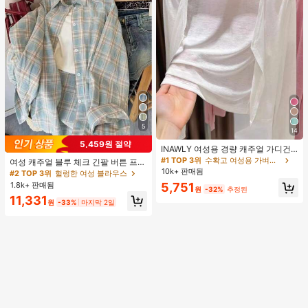
5
14
5,459원 절약
INAWLY 여성용 경량 캐주얼 가디건,
여름
#1 TOP 3위
수확고 여성용 가벼운 카디건
여성 캐주얼 블루 체크 긴팔 버튼 프론
트 폴리에스터 셔츠, 레귤러 핏, 봄 의
10k+ 판매됨
#2 TOP 3위
헐렁한 여성 블라우스
류, 편안한 스타일
1.8k+ 판매됨
5,751
원
-32%
추정된
11,331
원
-33%
마지막 2일