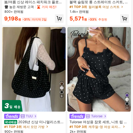
봄/여름 신상 레이스 패치워크 플로럴
블랙 슬림핏 롱 스트레이트 스커트, 여
트림 소프트 니트 가디건 경량 재킷 탑
성 패션 폴리에스터 캐주얼 파티 스커
높은 재방문 고객
거의 매진!
#1 TOP 3위
컬러블록 여성 스커트
여성용, 코티지코어 옐로우
트, 다용도 및 귀여운, 일상 착용에 적
800+ 판매됨
1.4k+ 판매됨
합, 여름 휴가. 해변, 음악 축제 및 여름
9,198
5,571
휴가에 완벽, 90년대
원
-31%
마지막 2일
원
-33%
추정된
6
23
TUU
Tulorae
2026년 신상 미니멀리스트
Tulorae 여성용 잠옷 세트, 니트 립 원
국내배송
도트 캔버스 토트백, 대용량 캐주얼 다
단, 하트 프린트 대비 레이스 트림, 로
#1 TOP 3위
에서 모던 가방
#1 TOP 3위
캐주얼-영 여성 파자마 세트
용도 통근 숄더 핸드백
맨틱 달콤 귀여운 섹시 캐미솔 & 반바
900+ 판매됨
2k+ 판매됨