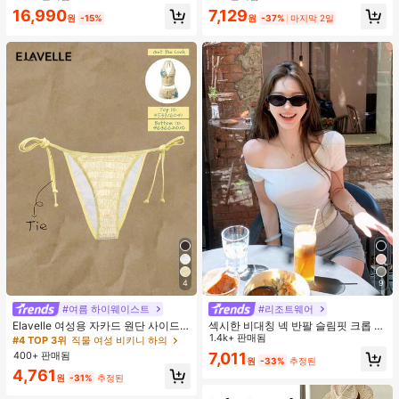
지 베이비돌 잠옷 세트 투피스 나이트
16,990
7,129
세트 섹시 잠옷 세트 여성용 잠옷 롬퍼
원
-15%
원
-37%
마지막 2일
투피스 잠옷 세트 여성용 잠옷 세트 도
트 잠옷 세트 잠옷 반바지 세트 투피스
잠옷 세트 여성용 여름 세트 도트 반바
지 세트 여성용 잠옷 세트 반바지 잠옷
세트 여성용 투피스 여름 라운지 세트
4
9
#여름 하이웨이스트
#리조트웨어
Elavelle 여성용 자카드 원단 사이드
섹시한 비대칭 넥 반팔 슬림핏 크롭 탑
타이 비키니 하의, 봄/여름
화이트 여름
1.4k+ 판매됨
#4 TOP 3위
직물 여성 비키니 하의
400+ 판매됨
7,011
원
-33%
추정된
4,761
원
-31%
추정된