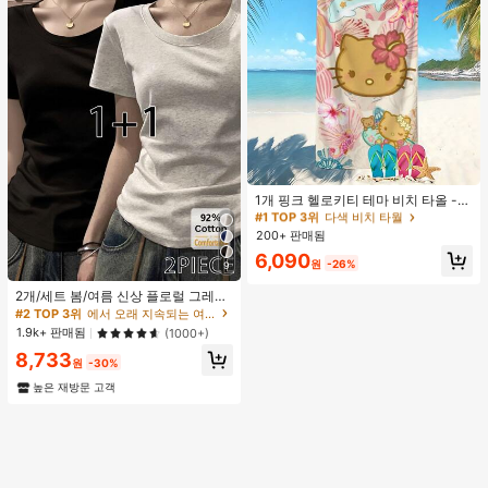
#1 TOP 3위
다색 비치 타월
거의 매진!
1개 핑크 헬로키티 테마 비치 타올 -
해변, 수영, 야외 캠핑 및 여행을 위해
#1 TOP 3위
#1 TOP 3위
다색 비치 타월
다색 비치 타월
디자인된 필수 카툰 테마 아이템. 이
200+ 판매됨
거의 매진!
거의 매진!
오버사이즈 비치 타올은 흡수력이 뛰
#1 TOP 3위
다색 비치 타월
6,090
어나고 빠르게 건조되어 여행, 수영장
원
-26%
9
거의 매진!
놀이 또는 가정 목욕에 이상적인 선택
입니다.
2개/세트 봄/여름 신상 플로럴 그레이
+ 블랙 반팔 티셔츠, 여성 슬림핏 솔리
#2 TOP 3위
에서 오래 지속되는 여성 상의, 블라우스 & 티
드 컬러 언더셔츠 캐주얼
1.9k+ 판매됨
(1000+)
8,733
원
-30%
높은 재방문 고객