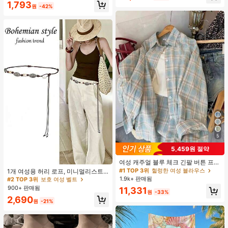
1,793
원
-42%
5
5,459원 절약
#2 TOP 3위
보호 여성 벨트
여성 캐주얼 블루 체크 긴팔 버튼 프론
트 폴리에스터 셔츠, 레귤러 핏, 봄 의
거의 매진!
#1 TOP 3위
헐렁한 여성 블라우스
1개 여성용 허리 로프, 미니멀리스트
류, 편안한 스타일
보헤미안 패션 매듭 허리 벨트, 드레
1.9k+ 판매됨
#2 TOP 3위
#2 TOP 3위
보호 여성 벨트
보호 여성 벨트
스, 캐주얼 팬츠와 함께 일상 착용에
900+ 판매됨
거의 매진!
거의 매진!
11,331
적합한 장식용 허리 액세서리
원
-33%
#2 TOP 3위
보호 여성 벨트
2,690
원
-21%
거의 매진!