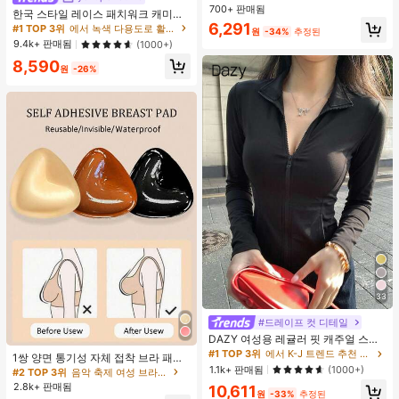
데일리 쇼핑 여행 핸드백
700+ 판매됨
거의 매진!
거의 매진!
한국 스타일 레이스 패치워크 캐미솔
탱크 탑, Y2K 에스테틱, 스트리트웨어
#1 TOP 3위
베이지 여성 토트백
6,291
#1 TOP 3위
에서 녹색 다용도로 활용 가능한 데일리 탑
원
-34%
추정된
캐주얼 여름
거의 매진!
9.4k+ 판매됨
(1000+)
8,590
원
-26%
33
#드레이프 컷 디테일
DAZY 여성용 레귤러 핏 캐주얼 스포
츠 지퍼업 봄버 재킷, 봄, 가을 여성 의
#1 TOP 3위
에서 K-J 트렌드 추천 상품 여성 아우터웨어
1쌍 양면 통기성 자체 접착 브라 패드,
류 여성 코트
두꺼워진 삼각형 푸쉬업 디자인, 재사
1.1k+ 판매됨
(1000+)
#2 TOP 3위
음악 축제 여성 브라 액세서리
용 가능, 보이지 않는 비키니 브라 삽
2.8k+ 판매됨
10,611
입물, 수영에 적합
원
-33%
추정된