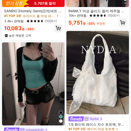
5,707원 절약
14
#1 TOP 3위
프라이드 월 여성 파자마 세트
거의 매진!
SANRIO [Homely Gents]2개/세트 여
INAWLY 여성 솔리드 컬러 캐주얼 얇
성 프린트 라펠 반팔 버튼 포켓 상의
은 가디건, 봄/여름
10k+ 판매됨
(1000+)
#1 TOP 3위
#1 TOP 3위
프라이드 월 여성 파자마 세트
프라이드 월 여성 파자마 세트
및 보우 반바지 잠옷 세트, 캐주얼 홈
거의 매진!
거의 매진!
2.4k+ 판매됨
(1000+)
5,751
웨어, 봄/여름에 적합
원
-32%
추정된
#1 TOP 3위
프라이드 월 여성 파자마 세트
10,083
원
-36%
거의 매진!
높은 재방문 고객
Nydia
#1 TOP 3위
베이지 여성 토트백
거의 매진!
1개 화이트 레이스 자수 토트백, 우아
한 리본 숄더백, 로맨틱 대용량 여성
#1 TOP 3위
#1 TOP 3위
베이지 여성 토트백
베이지 여성 토트백
yohuperloth