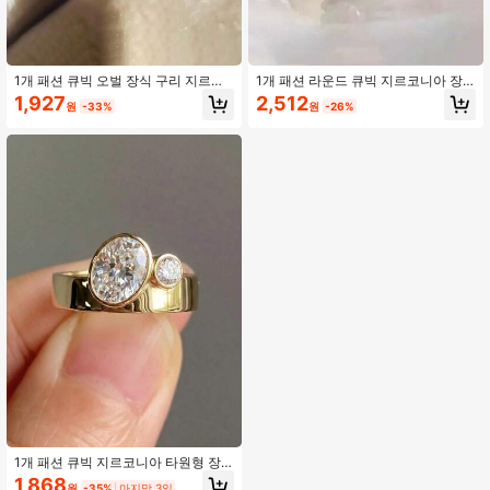
1개 패션 큐빅 오벌 장식 구리 지르코
1개 패션 라운드 큐빅 지르코니아 장
니아 반지, 여성의 일상 착용, 약혼, 결
식 넓은 구리 반지, 여성의 일상 착용,
1,927
2,512
원
-33%
원
-26%
혼, 발렌타인데이, 파티, 어머니의 날,
결혼식, 파티, 약혼, 발렌타인데이 선
선물에 적합
물에 적합
1개 패션 큐빅 지르코니아 타원형 장
식 구리 반지, 여성의 일상 착용, 결혼
1,868
원
-35%
마지막 3일