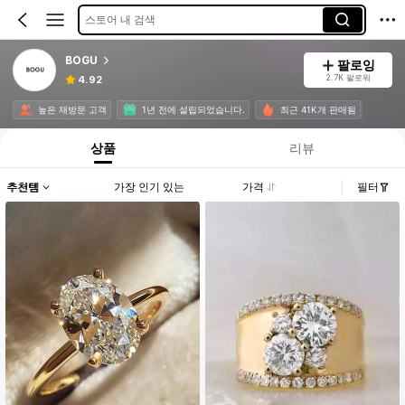
스토어 내 검색
BOGU
팔로잉
2.7K 팔로워
4.92
높은 재방문 고객
1년 전에 설립되었습니다.
최근 41K개 판매됨
상품
리뷰
추천템
가장 인기 있는
가격
필터