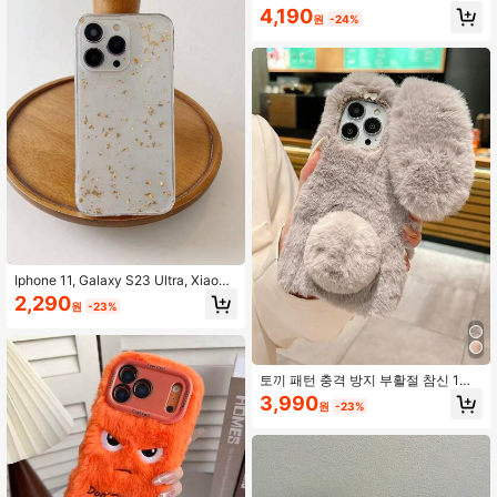
랩 스프링 선물 보호 커버
4,190
원
-24%
Iphone 11, Galaxy S23 Ultra, Xiaomi
Mi 11 Lite과 호환되는 골드 호일 클리
2,290
원
-23%
어 폰 케이스
토끼 패턴 충격 방지 부활절 참신 1개
털복숭이 3D 토끼 휴대폰 케이스 아이
3,990
원
-23%
폰 호환/레드미 호환/OPPO 호환/폰
겨울 방수 낙하 방지 긁힘 방지 봄 부
활절 선물 생일 엄마 선물