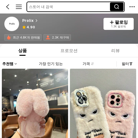
스토어 내 검색
Prolix
팔로잉
1.3K 팔로워
4.90
최근 4.8K개 판매됨
2.3K 재구매
상품
프로모션
리뷰
추천템
가장 인기 있는
가격
필터