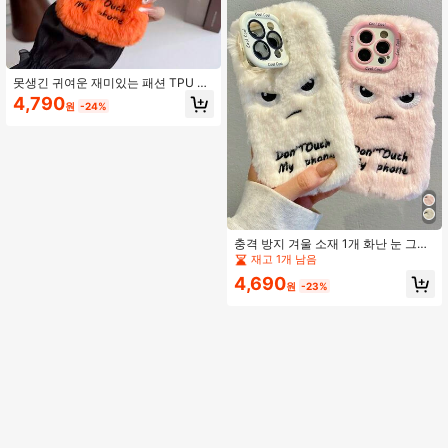
못생긴 귀여운 재미있는 패션 TPU 겨
울 따뜻한 소재 2025 새로운 플러시
4,790
원
-24%
카툰 재미있는 오렌지 표정 휴대폰 케
이스 브래킷 충격 방지 부드러운 TPU
보호 커버 Apple/폰 호환 생일 선물 파
티 기념일 부활절 봄 선물
충격 방지 겨울 소재 1개 화난 눈 그래
픽 및 카메라 링 홀더가 있는 플러시
재고 1개 남음
폰 케이스 Apple 폰 호환 낙하 방지 긁
4,690
힘 방지 생일 선물 기념일 선물
원
-23%