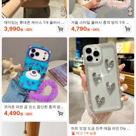
재미있는 휴대폰 케이스 1개 플러시 3
겨울 스타일 플러시 충격 방지 1개 카
D 토끼 부드러운 휴대폰 케이스 아이
메라 링 홀더 스탠드 화난 눈 패턴, 플
3,990
4,790
원
-22%
원
-24%
폰/레드미/OPPO/폰 호환, 겨울 보호
러시 낙하 방지 휴대폰 케이스 Apple/
방수 충격 방지 낙하 방지 긁힘 방지,
휴대폰 방수 스크래치 방지 생일 선물
국제 버전, 국내 버전 아님
파티 호환
귀여운 파란 곰 요소 참신한 충격 방지
부드러운 TPU 2025 새로운 플러시 3
4,490
원
-22%
D 물방울 곰 전화 케이스, Apple 11 12
13 14 15 16 17 Air Pro Max, Galaxy
S23 S24 S25 S26 Plus Ultra A14 A1
5 A16 A17 A05S A35 A26 A36 A56
하트 모양 도금 진주 매듭 라인 Diy 꾸
A54 A55 A56 4G/5G 호환, 손목 스트
미기
재고 1개 남음