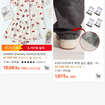
5,707원 절약
#1 TOP 3위
프라이드 월 여성 파자마 세트
높은 재방문 고객
SANRIO [Homely Gents]2개/세트 여
성 프린트 라펠 반팔 버튼 포켓 상의
#1 TOP 3위
#1 TOP 3위
프라이드 월 여성 파자마 세트
프라이드 월 여성 파자마 세트
및 보우 반바지 잠옷 세트, 캐주얼 홈
높은 재방문 고객
높은 재방문 고객
2.4k+ 판매됨
(1000+)
4개/12개/24개 투명 밑단 클립 - 바지
웨어, 봄/여름에 적합
#1 TOP 3위
프라이드 월 여성 파자마 세트
밑단 끌림 방지를 위한 심리스 무봉제
#2 TOP 3위
에서 마개
10,083
원
-36%
마지막 3일
조절기, 의류 수선 및 깔끔한 바지 길
높은 재방문 고객
2.3k+ 판매됨
이 맞춤을 위한 숨겨진 밑단 조절 클립
1,675
(랜덤 색상)
원
-24%