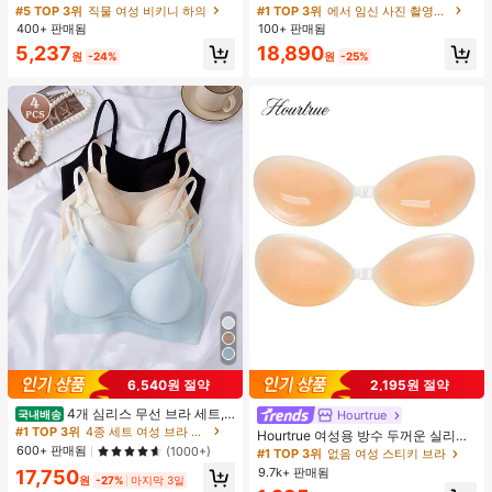
타이 비키니 하의, 봄/여름
플 헴 크롭 탑과 플로잉 맥시 스커트
#5 TOP 3위
직물 여성 비키니 하의
#1 TOP 3위
에서 임신 사진 촬영용 의상
세트, 사진 촬영과 비치웨어에 적합한
400+ 판매됨
100+ 판매됨
봄 화이트 가을
5,237
18,890
원
-24%
원
-25%
6,540원 절약
2,195원 절약
4개 심리스 무선 브라 세트,
Hourtrue
국내배송
작은 가슴 보정, 초박형 통기성 아이스
#1 TOP 3위
4종 세트 여성 브라 & 브랄렛
Hourtrue 여성용 방수 두꺼운 실리콘
실크 섹시 편안한 백리스 란제리 브라,
600+ 판매됨
가슴 페탈, 작은 가슴 리프트업 & 푸시
(1000+)
#1 TOP 3위
없음 여성 스티키 브라
조절 가능
인용, 웨딩 촬영 및 들러리용
9.7k+ 판매됨
17,750
원
-27%
마지막 3일