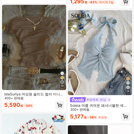
1,295
원
-63%
마지막 2일
19
14
IslaSuriya 여성용 솔리드 컬러 미니멀
리스트 오프숄더 티셔츠, 캐주얼 일상
400+ 판매됨
#코케트 의상
복
5,590
Soleia 여름 귀여운 패셔너블한 섹시
원
-24%
한 홀터 타이 트위스트 오픈 백 탑
300+ 판매됨
5,177
원
-36%
추정된