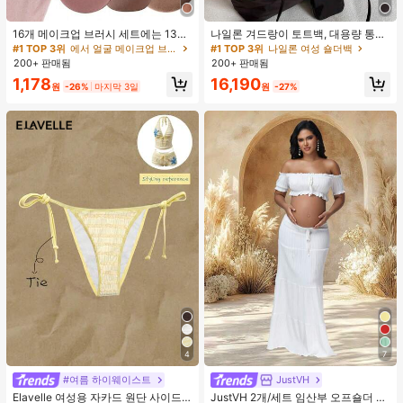
16개 메이크업 브러시 세트에는 13개
나일론 겨드랑이 토트백, 대용량 통근
메이크업 브러시, 1개 눈물 모양 메이
숄더백, 작은 메이크업 백 포함, 펜던
#1 TOP 3위
에서 얼굴 메이크업 브러시 세트
#1 TOP 3위
나일론 여성 숄더백
크업 스펀지, 1개 둥근 쿠션 파우더 브
트 미포함, 가벼운 일상 핸드백 (펜던
200+ 판매됨
200+ 판매됨
러시, 1개 삼각형 메이크업 스펀지가
트 미포함)
1,178
16,190
포함되어 있습니다 - 클래식 세트. 부
원
-26%
마지막 3일
원
-27%
드럽고 피부 친화적인 합성 모로 만들
어졌습니다. 여성과 소녀에게 완벽하
며, 가을과 겨울에 이상적입니다.
4
7
#여름 하이웨이스트
JustVH
Elavelle 여성용 자카드 원단 사이드
JustVH 2개/세트 임산부 오프숄더 러