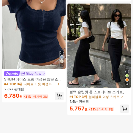
10
Ritzy Row
SHEIN 레이스 트림 여성용 짧은 소매
티셔츠, 슬림핏 여름 새 3버튼 전면 반
#4 TOP 3위
나이트 아웃 여성 티셔츠
4
소매 탑
2.8k+ 판매됨
블랙 슬림핏 롱 스트레이트 스커트, 여
6,780
성 패션 폴리에스터 캐주얼 파티 스커
#1 TOP 3위
컬러블록 여성 스커트
원
-31%
마지막 3일
트, 다용도 및 귀여운, 일상 착용에 적
1.4k+ 판매됨
합, 여름 휴가. 해변, 음악 축제 및 여름
5,757
휴가에 완벽, 90년대
원
-31%
마지막 3일