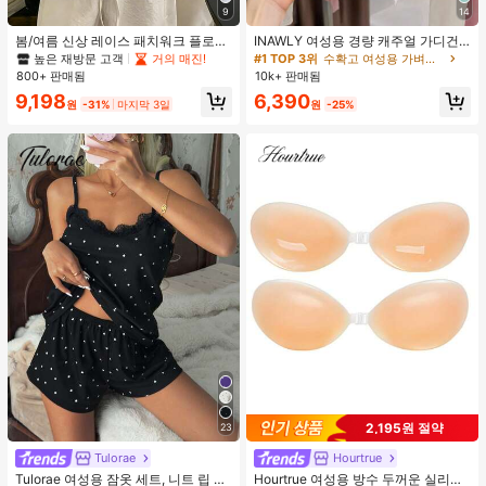
9
14
봄/여름 신상 레이스 패치워크 플로럴
INAWLY 여성용 경량 캐주얼 가디건,
트림 소프트 니트 가디건 경량 재킷 탑
여름
높은 재방문 고객
거의 매진!
#1 TOP 3위
수확고 여성용 가벼운 카디건
여성용, 코티지코어 옐로우
800+ 판매됨
10k+ 판매됨
9,198
6,390
원
-31%
마지막 3일
원
-25%
2,195원 절약
23
Tulorae
Hourtrue
Tulorae 여성용 잠옷 세트, 니트 립 원
Hourtrue 여성용 방수 두꺼운 실리콘