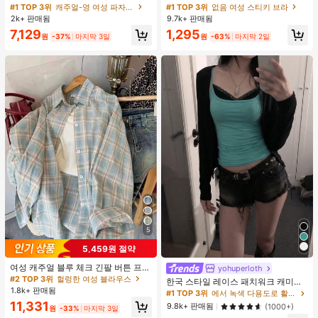
단, 하트 프린트 대비 레이스 트림, 로
가슴 페탈, 작은 가슴 리프트업 & 푸시
#1 TOP 3위
캐주얼-영 여성 파자마 세트
#1 TOP 3위
없음 여성 스티키 브라
맨틱 달콤 귀여운 섹시 캐미솔 & 반바
인용, 웨딩 촬영 및 들러리용
2k+ 판매됨
9.7k+ 판매됨
지 베이비돌 잠옷 세트 투피스 나이트
7,129
1,295
세트 섹시 잠옷 세트 여성용 잠옷 롬퍼
원
-37%
마지막 3일
원
-63%
마지막 2일
투피스 잠옷 세트 여성용 잠옷 세트 도
트 잠옷 세트 잠옷 반바지 세트 투피스
잠옷 세트 여성용 여름 세트 도트 반바
지 세트 여성용 잠옷 세트 반바지 잠옷
세트 여성용 투피스 여름 라운지 세트
5
5,459원 절약
여성 캐주얼 블루 체크 긴팔 버튼 프론
yohuperloth
트 폴리에스터 셔츠, 레귤러 핏, 봄 의
#2 TOP 3위
헐렁한 여성 블라우스
한국 스타일 레이스 패치워크 캐미솔
류, 편안한 스타일
1.8k+ 판매됨
탱크 탑, Y2K 에스테틱, 스트리트웨어
#1 TOP 3위
에서 녹색 다용도로 활용 가능한 데일리 탑
캐주얼 여름
11,331
9.8k+ 판매됨
(1000+)
원
-33%
마지막 3일