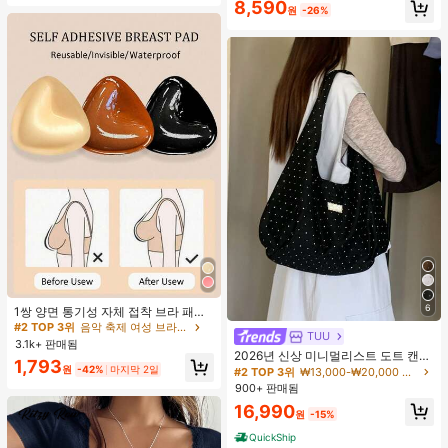
8,590
원
-26%
#2 TOP 3위
음악 축제 여성 브라 액세서리
6
거의 매진!
1쌍 양면 통기성 자체 접착 브라 패드,
두꺼워진 삼각형 푸쉬업 디자인, 재사
#2 TOP 3위
#2 TOP 3위
음악 축제 여성 브라 액세서리
음악 축제 여성 브라 액세서리
TUU
용 가능, 보이지 않는 비키니 브라 삽
3.1k+ 판매됨
거의 매진!
거의 매진!
입물, 수영에 적합
2026년 신상 미니멀리스트 도트 캔버
#2 TOP 3위
음악 축제 여성 브라 액세서리
1,793
스 토트백, 대용량 캐주얼 다용도 통근
원
-42%
마지막 2일
#2 TOP 3위
₩13,000-₩20,000 여성 숄더백
거의 매진!
숄더 핸드백
900+ 판매됨
16,990
원
-15%
QuickShip