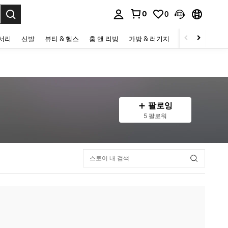
0
0
to select.
세서리
신발
뷰티 & 헬스
홈 앤 리빙
가방 & 러기지
스포츠 & 아웃
팔로잉
5 팔로워