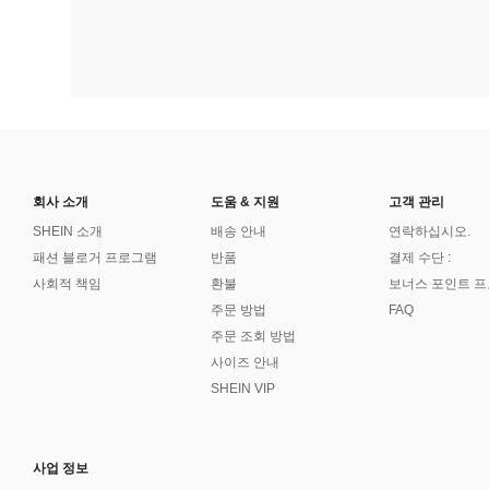
회사 소개
도움 & 지원
고객 관리
SHEIN 소개
배송 안내
연락하십시오.
패션 블로거 프로그램
반품
결제 수단 :
사회적 책임
환불
보너스 포인트 
주문 방법
FAQ
주문 조회 방법
사이즈 안내
SHEIN VIP
사업 정보