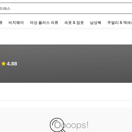
 드레스
 and down arrow keys to navigate search 최근 검색어 and 검색 후 발견. Press Enter 
류
비치웨어
여성 플러스 의류
속옷 & 잠옷
남성복
주얼리 & 액
4.88