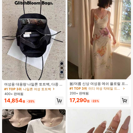
15
#1 TOP 3위
미디 여성 칵테일 드레스
재고 1개 남음
봄/여름 신상 여성용 메쉬 플로럴 프린
여성용 대용량 나일론 토트백, 다중 지
트 드레스, 브이넥, 휴가 스타일, 섹시
퍼 포켓, 방수 숄더 핸드백, 사무실 노
#1 TOP 3위
#1 TOP 3위
미디 여성 칵테일 드레스
미디 여성 칵테일 드레스
#1 TOP 3위
나일론 여성 토트백
한 비치 파티 댄스 드레스, 스파게티
트북, 일상 출퇴근, 쇼핑에 적합
200+ 판매됨
재고 1개 남음
재고 1개 남음
400+ 판매됨
스트랩 웨딩 가을
#1 TOP 3위
미디 여성 칵테일 드레스
17,290
14,854
원
-23%
원
-35%
재고 1개 남음