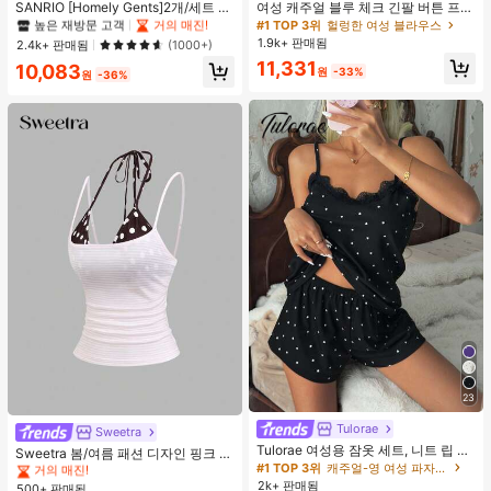
#1 TOP 3위
#1 TOP 3위
프라이드 월 여성 파자마 세트
프라이드 월 여성 파자마 세트
SANRIO [Homely Gents]2개/세트 여
여성 캐주얼 블루 체크 긴팔 버튼 프론
성 프린트 라펠 반팔 버튼 포켓 상의
트 폴리에스터 셔츠, 레귤러 핏, 봄 의
높은 재방문 고객
높은 재방문 고객
거의 매진!
거의 매진!
#1 TOP 3위
헐렁한 여성 블라우스
및 보우 반바지 잠옷 세트, 캐주얼 홈
류, 편안한 스타일
1.9k+ 판매됨
#1 TOP 3위
프라이드 월 여성 파자마 세트
2.4k+ 판매됨
(1000+)
웨어, 봄/여름에 적합
높은 재방문 고객
거의 매진!
11,331
10,083
원
-33%
원
-36%
23
#4 TOP 3위
에서 쁘띠 스타일 여성 상의, 블라우스 & 티
Tulorae
거의 매진!
Sweetra
Tulorae 여성용 잠옷 세트, 니트 립 원
#4 TOP 3위
#4 TOP 3위
에서 쁘띠 스타일 여성 상의, 블라우스 & 티
에서 쁘띠 스타일 여성 상의, 블라우스 & 티
Sweetra 봄/여름 패션 디자인 핑크 스
단, 하트 프린트 대비 레이스 트림, 로
#1 TOP 3위
캐주얼-영 여성 파자마 세트
트라이프 브라운 폴카 도트 스파게티
거의 매진!
거의 매진!
맨틱 달콤 귀여운 섹시 캐미솔 & 반바
스트랩 2 In 1 스위트 걸리시 비치 로
2k+ 판매됨
500+ 판매됨
#4 TOP 3위
에서 쁘띠 스타일 여성 상의, 블라우스 & 티