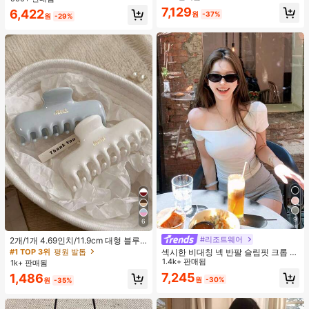
지 베이비돌 잠옷 세트 투피스 나이트
맨틱 휴가 스타일 여성용 캐미 탱크 탑
7,129
거의 매진!
6,422
세트 섹시 잠옷 세트 여성용 잠옷 롬퍼
원
-37%
원
-29%
투피스 잠옷 세트 여성용 잠옷 세트 도
트 잠옷 세트 잠옷 반바지 세트 투피스
잠옷 세트 여성용 여름 세트 도트 반바
지 세트 여성용 잠옷 세트 반바지 잠옷
세트 여성용 투피스 여름 라운지 세트
9
6
#리조트웨어
2개/1개 4.69인치/11.9cm 대형 블루
& 화이트 1피스 플라스틱 헤어 클로
#1 TOP 3위
평원 발톱
섹시한 비대칭 넥 반팔 슬림핏 크롭 탑
클립, 데일리 웨어, 캐주얼, 파티, 출퇴
화이트 여름
1.4k+ 판매됨
1k+ 판매됨
근, 휴가, 헤어스타일링, 메이크업, 의
7,245
1,486
상 매칭 비치 헤어 클립 바캉스 헤어
원
-30%
원
-35%
클러치에 적합한 세련되고 다재다능
하며 우아하고 미니멀한 단색 헤어 액
세서리