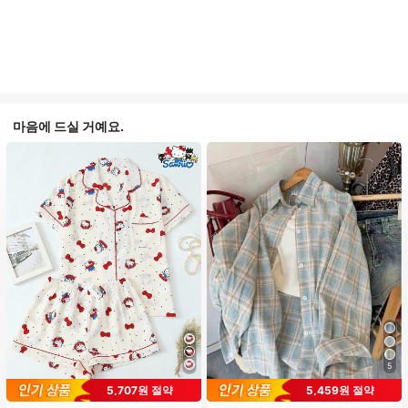
마음에 드실 거예요.
5
#1 TOP 3위
프라이드 월 여성 파자마 세트
5,707원 절약
5,459원 절약
높은 재방문 고객
거의 매진!