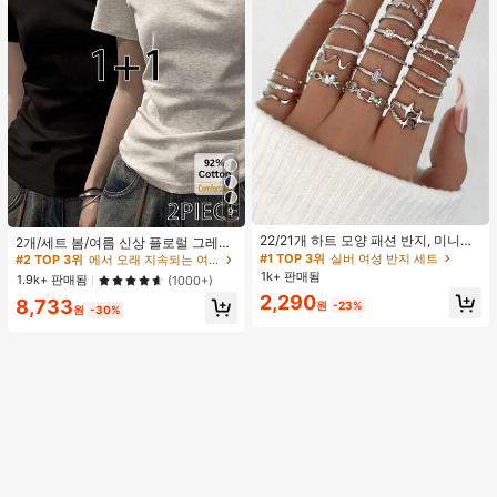
9
#1 TOP 3위
실버 여성 반지 세트
#2 TOP 3위
에서 오래 지속되는 여성 상의, 블라우스 & 티
거의 매진!
22/21개 하트 모양 패션 반지, 미니멀
높은 재방문 고객
2개/세트 봄/여름 신상 플로럴 그레이
리스트 크리스탈 임베디드 보헤미안
+ 블랙 반팔 티셔츠, 여성 슬림핏 솔리
#1 TOP 3위
#1 TOP 3위
실버 여성 반지 세트
실버 여성 반지 세트
#2 TOP 3위
#2 TOP 3위
에서 오래 지속되는 여성 상의, 블라우스 & 티
에서 오래 지속되는 여성 상의, 블라우스 & 티
기하학 반지 세트, 발렌타인데이, 어머
드 컬러 언더셔츠 캐주얼
1k+ 판매됨
거의 매진!
거의 매진!
높은 재방문 고객
높은 재방문 고객
1.9k+ 판매됨
(1000+)
니날 선물
#1 TOP 3위
실버 여성 반지 세트
2,290
#2 TOP 3위
에서 오래 지속되는 여성 상의, 블라우스 & 티
8,733
원
-23%
원
-30%
거의 매진!
높은 재방문 고객