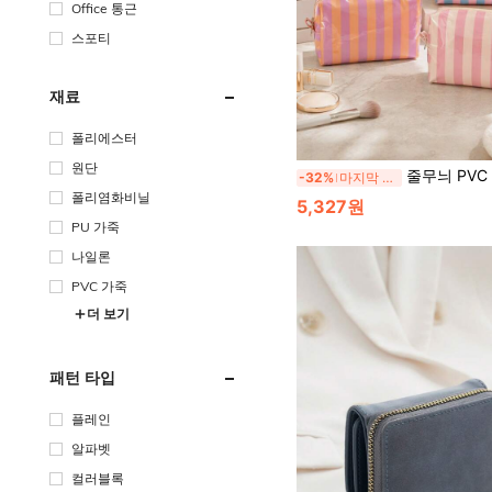
Office 통근
스포티
재료
폴리에스터
원단
줄무늬 PVC 메이크업 가방 세트, 손잡이 달린 광택 메이크업 정리 가방, 대용량 여행용 세면도구 가방, 일상 스킨케어, 출퇴
-32%
마지막 3일
폴리염화비닐
5,327원
PU 가죽
나일론
PVC 가죽
더 보기
패턴 타입
플레인
알파벳
컬러블록