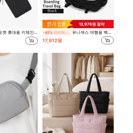
12,978원 절약
 포켓 지갑, 여성용 지갑, 미니 지갑, 클러치, 동전 지갑, 여행용 지갑
유니섹스 여행용 백팩 비즈니스/출퇴근/휴가/여행/대학용 다층 노트북 백팩
-42%
마지막 3일
17,912원