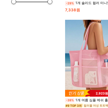
1개 솔리드 컬러 미니멀리스트 퀼트 메이크업 정리 가방, 두꺼워진 디자인, 여성 여행, 대학 기숙사, 휴대용 다운 세면 가방, 3겹 대용량, 휴대하기 편리함, 엄마를 위한 선물, 여행 필수품, 대용량 여행용 세면 가방, 다기능, 휴일 필수 메이크업 가방 메이크업 파우치 
-29%
7,338원
2,923
1개 여름 심플 메쉬 홀리데이 비치 백 멀티 포켓 대용량 방수 숄더 토트 백 여러 장면에 적합, 수영 보관 가방, 여행, 휴가, 해변, 쇼핑 백 어머니의 날 선
-39%
컬러풀 여성 토트
#9 TOP 3위