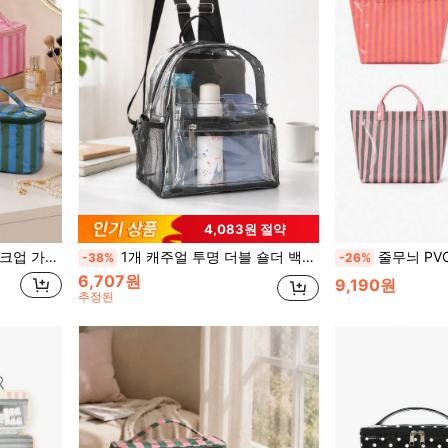
4,083원 절약
면용품 및 뷰티 필수품 보관함
1개 캐주얼 투명 더블 숄더 백팩, 가볍고 대용량, 여성 및 학생에게 적합, 비치 백, 수납 백, 음악 축제 백팩, PVC 소재 여성용 가방, 학생 책가방
줄무늬 PVC 코팅 토트백, 대용량 여행용 
-38%
-26%
6,707원
9,190원
추정된