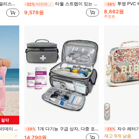
화장품 가방 세면 가방 크루즈 필수 휴가 필수품 남성 여성 여행 용기 여성 선물
타월 스트랩이 있는 대형 메쉬 비치 토트백, 다중 포켓 방모래 여행 가방, 해변, 수영장, 휴가, 캠핑 및 야외 필수품에 적합
투명 PVC 백팩, 투명 대학 스타일 백팩, 두꺼운 숄더 스트랩 포함, 수영, 야외 스포
-32%
마지막 3일
-38%
8,662원
9,579원
추정된
7
원 절약
물 엄마를 위한 여름 비치 백, 비치 백, 발렌타인 선물
1개 다기능 구급 상자, 다중 포켓 보관 가방, 알약 병 정리함, 휴대용 의료 도구 가방, 여행용 약품 팩, 졸업 선물
자수 레터가 있는 성경 커버 가방, 지
-26%
-25%
재고 9개 남음
백
14,790원