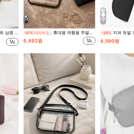
7
남성 선물 백 프레젠트 비즈니스 캐주얼 걸 지갑 지갑 작은 지갑
휴대용 여행용 주얼리 정리 케이스, 다중 칸막이 수납 가방, 반지, 귀걸이 & 목걸이용 투명 포켓
지퍼 듀얼 포켓 휴대용 키체인 지갑, 여성용
-31%
마지막 2일
-25%
6,492원
4,590원