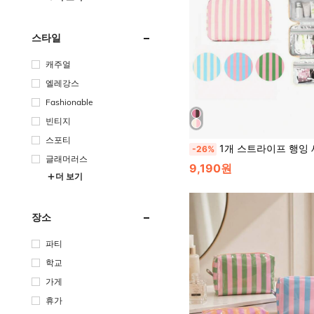
스타일
캐주얼
엘레강스
Fashionable
빈티지
스포티
1개 스트라이프 행잉 세면도구 가방, 대용량 여행용 메이크업 정리함, 다중 칸막이 디자인, 화장품, 스킨케어, 
-26%
글래머러스
9,190원
더 보기
장소
파티
학교
가게
휴가