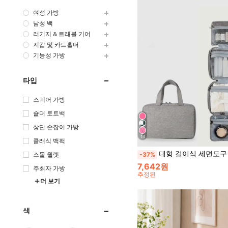
여성 가방
남성 백
러기지 & 트래블 기어
지갑 및 카드홀더
기능성 가방
타입
스퀘어 가방
숄더 토트백
상단 손잡이 가방
14
클래식 백팩
대형 걸이식 세면도구 가방, 방수 접이식 핸드백, 여행용 화장품 가방, 면도기 보관 가방, 여성용 메
-37%
스몰 월렛
7,642원
주최자 가방
추정된
더 보기
색