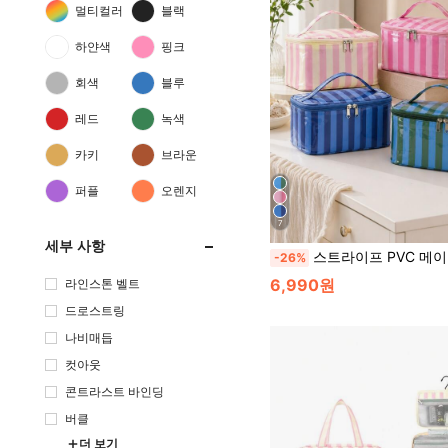
멀티컬러
블랙
하얀색
핑크
회색
블루
레드
녹색
카키
브라운
퍼플
오렌지
7
세부 사항
스트라이프 PVC 메이크업 가방, 대용량 여행용 화장품 정리함 손잡이 포함, 세
-26%
6,990원
라인스톤 벨트
드로스트링
나비매듭
컷아웃
콘트라스트 바인딩
버클
더 보기