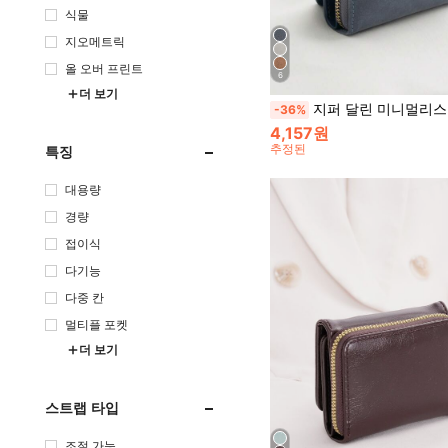
식물
지오메트릭
올 오버 프린트
6
더 보기
지퍼 달린 미니멀리스트 삼중 접이식 얇고 가벼운 다층 휴대용 ID 카드 신용 카드 다용도 현금 미니멀리스트 패션 모던 비즈니스 발렌타인 데이 생일 선물 레이디 걸 걸 
-36%
4,157원
추정된
특징
대용량
경량
접이식
다기능
다중 칸
멀티플 포켓
더 보기
스트랩 타입
조절 가능