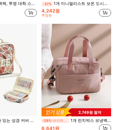
츠, 방수 투명 백팩에 적합, 캐주얼 스타일, 야외 스포츠 또는 여행에 편리, 학교 복귀 필수품, 학교/대학교 백팩, 대학 스타일 백팩
1개 미니멀리스트 보온 도시락 가방, 학생 도시락 상자, 음식 가방, 캐주얼 피크닉 가방, 캠핑 가방, 보온 가방, 사무실, 학교에 적합, 휴대용 대용량, 여행, 피크닉, 야외, 학교, 직장, 캠핑, 사무실에 적합
-37%
4,242원
추정된
2,749원 절약
퍼 포켓, 교회, 공부, 여행, 선물용 휴대용 책 파우치
1개 런치박스 보냉백 학생용 도시락 가방 매력적인 화이트칼라 사무실 런치백 알루미늄 호일 대용량 방수 캠핑 보냉백 크로스바디 조절 가능 어깨끈 탈부착 보냉 여성용 학생 용품 액세서리 가방
-29%
마지막 3일
6,641원