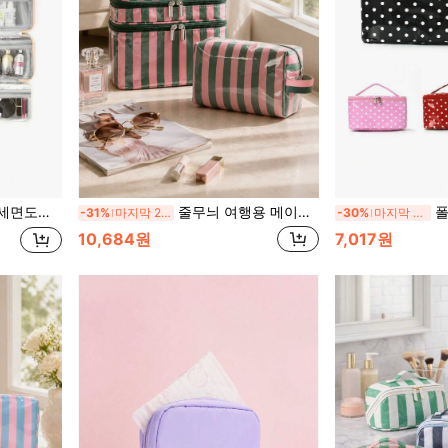
욕실 및 휴가에 적합, 공간 절약
줄무늬 여행용 메이크업 가방 세트, 패셔너블한 이중 레이어 디자인 화장품 정리함, 대용량 필수품 및 일상 여행 수납 가방
폴카 도트 여
-31%
마지막 2일
-30%
마지막 2일
10,684원
7,017원