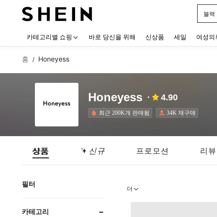
블랙
Use up
카테고리별 쇼핑
바로 당신을 위해
신상품
세일
여성의
홈
Honeyess
/
Honeyess
4.90
최근 200K개 판매됨
34K 재구매
상품
신규
프로모션
리뷰
필터
더
카테고리