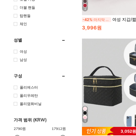
더블 핸들
4
탑핸들
여성 지갑/짧은 지갑 카드 홀더 지퍼 지갑 카드 슬롯이 있는 다층 3단 지갑, 신용 카드/신분증/현금/여권 수납 가능, 다기능 생일/선생님 
-42%
마지막 3일
체인
3,996원
성별
여성
남성
구성
폴리에스터
폴리우레탄
폴리염화비닐
가격 범위 (KRW)
5
2790
원
17912
원
3,052