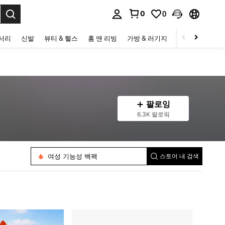
0
0
to select.
세서리
신발
뷰티 & 헬스
홈 앤 리빙
가방 & 러기지
스포츠 & 아웃
팔로잉
6.3K 팔로워
작은 지갑
세면도구 가방
여자 토트백
메이크업 가방
여성 기능성 백팩
스토어 내 검색