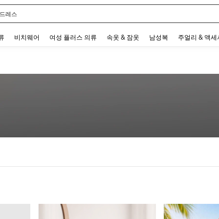
 드레스
 and down arrow keys to navigate search 최근 검색어 and 검색 후 발견. Press Enter 
류
비치웨어
여성 플러스 의류
속옷 & 잠옷
남성복
주얼리 & 액