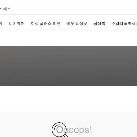
 드레스
 and down arrow keys to navigate search 최근 검색어 and 검색 후 발견. Press Enter 
류
비치웨어
여성 플러스 의류
속옷 & 잠옷
남성복
주얼리 & 액