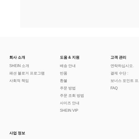
회사 소개
도움 & 지원
고객 관리
SHEIN 소개
배송 안내
연락하십시오.
패션 블로거 프로그램
반품
결제 수단 :
사회적 책임
환불
보너스 포인트 
주문 방법
FAQ
주문 조회 방법
사이즈 안내
SHEIN VIP
사업 정보