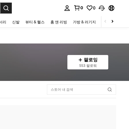
0
0
to select.
세서리
신발
뷰티 & 헬스
홈 앤 리빙
가방 & 러기지
스포츠 & 아웃
팔로잉
553 팔로워