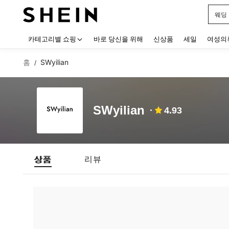
웨딩
Use up
카테고리별 쇼핑
바로 당신을 위해
신상품
세일
여성의
홈
SWyilian
/
SWyilian
4.93
상품
리뷰