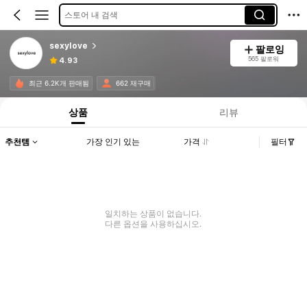
스토어 내 검색
sexylove
팔로잉
565 팔로워
4.93
최근 6.2K개 판매됨
662 재구매
상품
리뷰
추천템
가장 인기 있는
가격
필터
일치하는 상품이 없습니다.
다른 옵션을 사용하십시오.