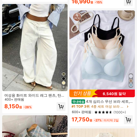
16,990
원
-15%
9
6,540원 절약
여성용 화이트 와이드 레그 팬츠, 탄력
허리 끈, 루즈 릴랙스 핏, 가벼운 통기
400+ 판매됨
4개 심리스 무선 브라 세트,
국내배송
성 캐주얼 바지, 여름 봄, 해변
8,150
작은 가슴 보정, 초박형 통기성 아이스
#1 TOP 3위
4종 세트 여성 브라 & 브랄렛
원
-28%
실크 섹시 편안한 백리스 란제리 브라,
600+ 판매됨
(1000+)
조절 가능
17,750
원
-27%
마지막 2일