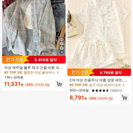
5
5,459원 절약
여성 캐주얼 블루 체크 긴팔 버튼 프론
트 폴리에스터 셔츠, 레귤러 핏, 봄 의
4,799원 절약
#2 TOP 3위
헐렁한 여성 블라우스
류, 편안한 스타일
1.8k+ 판매됨
2개 여성 잔꽃무늬 여름 잠옷 세트, 반
11,331
팔 버튼업 셔츠 및 반바지, 캐주얼 라
#2 TOP 3위
살구 여성 파자마 세트
원
-33%
마지막 2일
운지웨어
800+ 판매됨
(1000+)
8,791
원
-35%
마지막 2일