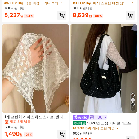
타이 비키니 하의, 봄/여름
드 컬러 자카드 스위트하트 넥 러치 드
#4 TOP 3위
직물 여성 비키니 하의
#3 TOP 3위
에서 스트랩 여성 상의, 블라우스 & 티
로스트링 베이비돌 탑
400+ 판매됨
300+ 판매됨
5,237
8,639
원
-24%
원
-30%
#1 TOP 3위
흰색 반다나
6
재고 3개 남음
#1 TOP 3위
#1 TOP 3위
흰색 반다나
흰색 반다나
1개 프렌치 레이스 헤드스카프, 빈티
TUU
지 전원풍 화이트 스위트 헤어 액세서
재고 3개 남음
재고 3개 남음
2026년 신상 미니멀리스트
국내배송
리, 야외 장식에 적합한 빈티지 폴리에
600+ 판매됨
#1 TOP 3위
흰색 반다나
도트 캔버스 토트백, 대용량 캐주얼 다
#1 TOP 3위
에서 모던 가방
스터 섬유 휴가 스카프 여름 헤어밴드
용도 통근 숄더 핸드백
재고 3개 남음
1,490
900+ 판매됨
비치 스카프 바캉스 반다나, 미적
원
-25%