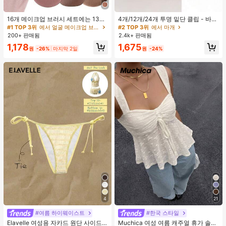
16개 메이크업 브러시 세트에는 13개
4개/12개/24개 투명 밑단 클립 - 바지
메이크업 브러시, 1개 눈물 모양 메이
밑단 끌림 방지를 위한 심리스 무봉제
#1 TOP 3위
에서 얼굴 메이크업 브러시 세트
#2 TOP 3위
에서 마개
크업 스펀지, 1개 둥근 쿠션 파우더 브
조절기, 의류 수선 및 깔끔한 바지 길
200+ 판매됨
2.4k+ 판매됨
러시, 1개 삼각형 메이크업 스펀지가
이 맞춤을 위한 숨겨진 밑단 조절 클립
1,178
1,675
포함되어 있습니다 - 클래식 세트. 부
(랜덤 색상)
원
-26%
마지막 2일
원
-24%
드럽고 피부 친화적인 합성 모로 만들
어졌습니다. 여성과 소녀에게 완벽하
며, 가을과 겨울에 이상적입니다.
4
21
#여름 하이웨이스트
#한국 스타일
Elavelle 여성용 자카드 원단 사이드
Muchica 여성 여름 캐주얼 휴가 솔리