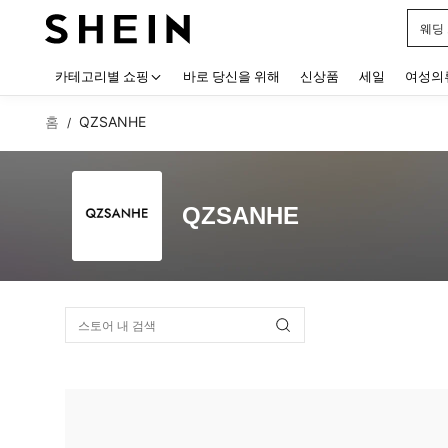
웨딩
Use up
카테고리별 쇼핑
바로 당신을 위해
신상품
세일
여성의
홈
QZSANHE
/
QZSANHE