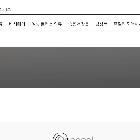
 드레스
 and down arrow keys to navigate search 최근 검색어 and 검색 후 발견. Press Enter 
류
비치웨어
여성 플러스 의류
속옷 & 잠옷
남성복
주얼리 & 액