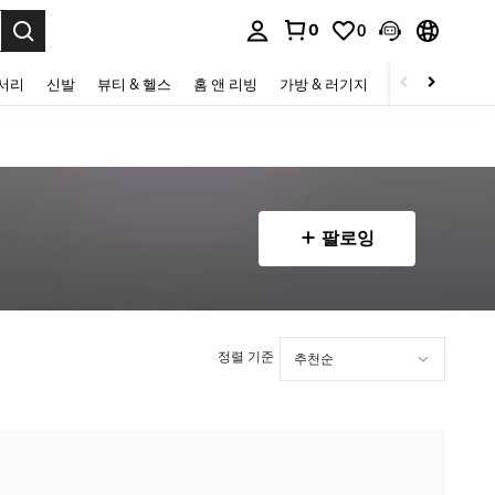
0
0
to select.
세서리
신발
뷰티 & 헬스
홈 앤 리빙
가방 & 러기지
스포츠 & 아웃
팔로잉
정렬 기준