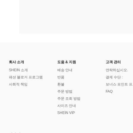
회사 소개
도움 & 지원
고객 관리
SHEIN 소개
배송 안내
연락하십시오.
패션 블로거 프로그램
반품
결제 수단 :
사회적 책임
환불
보너스 포인트 
주문 방법
FAQ
주문 조회 방법
사이즈 안내
SHEIN VIP