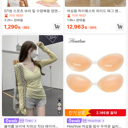
#1 TOP 3위
에서 평상복 캐주얼 바지
거의 매진!
#1 TOP 3위
#1 TOP 3위
에서 평상복 캐주얼 바지
에서 평상복 캐주얼 바지
2/1쌍 스포츠 브라 및 수영복용 양면
여성용 하이웨스트 와이드 레그 팬츠,
접착 브라 패드
봄 드로스트링 루즈 롱 팬츠, 레이지
거의 매진!
거의 매진!
거의 매진!
릴랙스드 스타일 그레이
3.2k+ 판매됨
1.9k+ 판매됨
#1 TOP 3위
에서 평상복 캐주얼 바지
거의 매진!
1,290
12,963
원
-28%
원
-30%
2,195원 절약
6
#1 TOP 3위
에서 노란색 오피스 데일리 탑
거의 매진!
70+ 명 "여름옷"
Tinkc
Hourtrue
높은 재방문 고객
#1 TOP 3위
#1 TOP 3위
에서 노란색 오피스 데일리 탑
에서 노란색 오피스 데일리 탑
봄여름 브이넥 자외선 차단 레이어링
Hourtrue 여성용 방수 두꺼운 실리콘