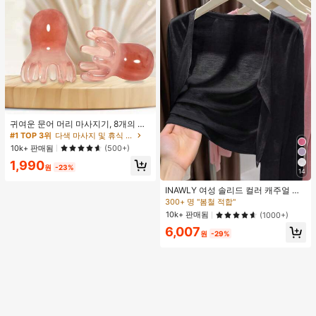
귀여운 문어 머리 마사지기, 8개의 촉
수, 머리 마사지기, 괄사 페이셜 도구,
#1 TOP 3위
다색 마사지 및 휴식 도구
머리 & 몸 이완, 독특한 마사지 포인
10k+ 판매됨
(500+)
트, 수동 딥 티슈 마사지 도구, 학교, 개
1,990
학, 여행, 여행 필수품, 가정 필수품, 스
원
-23%
14
파, 마사지 도구, 마사지
INAWLY 여성 솔리드 컬러 캐주얼 얇
은 가디건, 봄/여름
300+ 명 "봄철 적합"
10k+ 판매됨
(1000+)
6,007
원
-29%