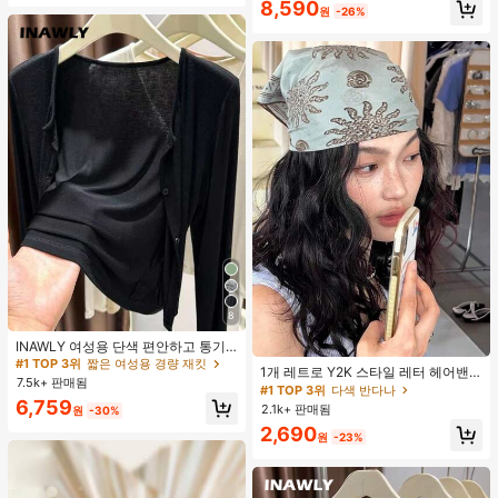
거의 매진!
50+ 명 "여름옷"
8,590
원
-26%
8
#1 TOP 3위
짧은 여성용 경량 재킷
거의 매진!
40+ 명 "봄철 적합"
INAWLY 여성용 단색 편안하고 통기
#1 TOP 3위
다색 반다나
성 좋은 긴 소매 앞면 버튼 캐주얼 다
#1 TOP 3위
#1 TOP 3위
짧은 여성용 경량 재킷
짧은 여성용 경량 재킷
거의 매진!
1개 레트로 Y2K 스타일 레터 헤어밴
용도 얇은 가디건
7.5k+ 판매됨
거의 매진!
거의 매진!
40+ 명 "봄철 적합"
40+ 명 "봄철 적합"
드, 스트리트 패션 다용도 헤어 스카프
#1 TOP 3위
#1 TOP 3위
다색 반다나
다색 반다나
여성용 여름 헤어 액세서리 여성 반다
#1 TOP 3위
짧은 여성용 경량 재킷
6,759
2.1k+ 판매됨
거의 매진!
거의 매진!
원
-30%
나
거의 매진!
40+ 명 "봄철 적합"
#1 TOP 3위
다색 반다나
2,690
원
-23%
거의 매진!