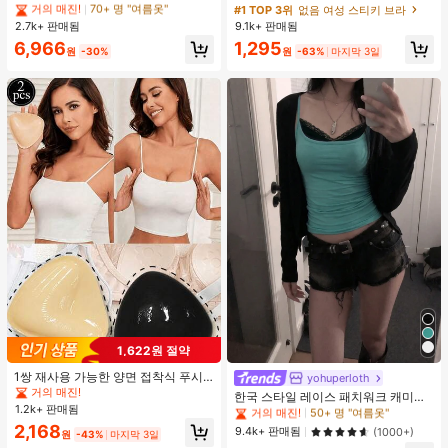
다용도 긴팔 티셔츠 여성용 탑, 유로
가슴 페탈, 작은 가슴 리프트업 & 푸시
거의 매진!
거의 매진!
70+ 명 "여름옷"
70+ 명 "여름옷"
#1 TOP 3위
없음 여성 스티키 브라
썸머 옐로우
인용, 웨딩 촬영 및 들러리용
2.7k+ 판매됨
9.1k+ 판매됨
높은 재방문 고객
높은 재방문 고객
#1 TOP 3위
에서 노란색 오피스 데일리 탑
거의 매진!
70+ 명 "여름옷"
6,966
1,295
원
-30%
원
-63%
마지막 3일
높은 재방문 고객
1,622원 절약
#1 TOP 3위
에서 녹색 다용도로 활용 가능한 데일리 탑
1쌍 재사용 가능한 양면 접착식 푸시
거의 매진!
50+ 명 "여름옷"
yohuperloth
업 브라 패드, 수영복, 비키니 & 스포
거의 매진!
#1 TOP 3위
#1 TOP 3위
에서 녹색 다용도로 활용 가능한 데일리 탑
에서 녹색 다용도로 활용 가능한 데일리 탑
한국 스타일 레이스 패치워크 캐미솔
츠 브라용 보이지 않는 두꺼운 접착식
1.2k+ 판매됨
탱크 탑, Y2K 에스테틱, 스트리트웨어
거의 매진!
거의 매진!
50+ 명 "여름옷"
50+ 명 "여름옷"
브라 인서트
캐주얼 여름
2,168
#1 TOP 3위
에서 녹색 다용도로 활용 가능한 데일리 탑
9.4k+ 판매됨
(1000+)
원
-43%
마지막 3일