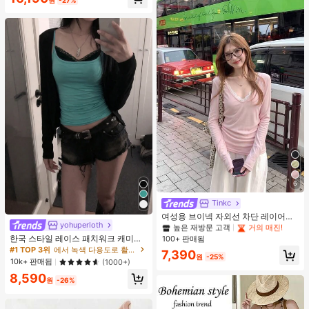
6
#2 TOP 3위
에서 새로운 여성 상의
높은 재방문 고객
거의 매진!
Tinkc
#2 TOP 3위
#2 TOP 3위
에서 새로운 여성 상의
에서 새로운 여성 상의
여성용 브이넥 자외선 차단 레이어링
yohuperloth
다용도 긴팔 티셔츠 탑, 봄/여름 핑크
높은 재방문 고객
높은 재방문 고객
거의 매진!
거의 매진!
한국 스타일 레이스 패치워크 캐미솔
100+ 판매됨
#2 TOP 3위
에서 새로운 여성 상의
탱크 탑, Y2K 에스테틱, 스트리트웨어
#1 TOP 3위
에서 녹색 다용도로 활용 가능한 데일리 탑
높은 재방문 고객
거의 매진!
7,390
캐주얼 여름
원
-25%
10k+ 판매됨
(1000+)
8,590
원
-26%