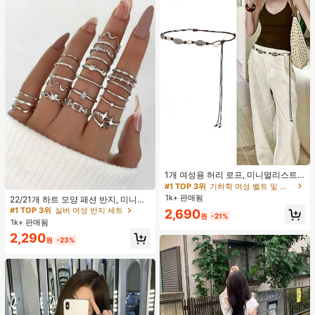
#1 TOP 3위
기하학 여성 벨트 및 벨트 액세서리
거의 매진!
1개 여성용 허리 로프, 미니멀리스트
보헤미안 패션 매듭 허리 벨트, 드레
#1 TOP 3위
실버 여성 반지 세트
#1 TOP 3위
#1 TOP 3위
기하학 여성 벨트 및 벨트 액세서리
기하학 여성 벨트 및 벨트 액세서리
스, 캐주얼 팬츠와 함께 일상 착용에
1k+ 판매됨
거의 매진!
거의 매진!
거의 매진!
22/21개 하트 모양 패션 반지, 미니멀
적합한 장식용 허리 액세서리
리스트 크리스탈 임베디드 보헤미안
#1 TOP 3위
#1 TOP 3위
실버 여성 반지 세트
실버 여성 반지 세트
#1 TOP 3위
기하학 여성 벨트 및 벨트 액세서리
2,690
원
-21%
기하학 반지 세트, 발렌타인데이, 어머
1k+ 판매됨
거의 매진!
거의 매진!
거의 매진!
니날 선물
#1 TOP 3위
실버 여성 반지 세트
2,290
원
-23%
거의 매진!