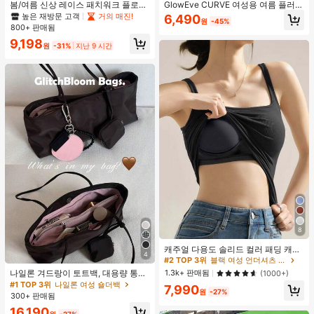
봄/여름 신상 레이스 패치워크 플로럴
GlowEve CURVE 여성용 여름 플러스
트림 소프트 니트 가디건 경량 재킷 탑
사이즈 우아한 니치 레이스 트림 루즈
높은 재방문 고객
거의 매진!
6,490
원
-45%
여성용, 코티지코어 옐로우
캐주얼 디자인 캐미솔 탱크탑
800+ 판매됨
9,198
원
-31%
지난 9 시간
8
캐주얼 다용도 솔리드 컬러 패딩 캐미
4
솔
#2 TOP 3위
블랙 여성 언더셔츠 상의
나일론 겨드랑이 토트백, 대용량 통근
1.3k+ 판매됨
(1000+)
숄더백, 작은 메이크업 백 포함, 펜던
#1 TOP 3위
나일론 여성 숄더백
7,990
트 미포함, 가벼운 일상 핸드백 (펜던
원
-27%
300+ 판매됨
트 미포함)
16,190
원
-27%