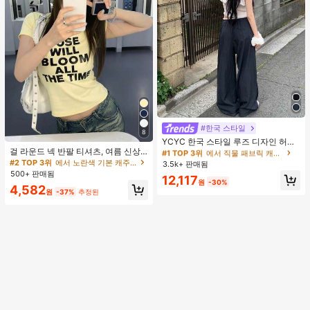
#한국 스타일
#1 TOP 3위
에서 직물 패브릭 캐주얼 바지
8
거의 매진!
YCYC 한국 스타일 루즈 디자인 허리
걸 라운드 넥 반팔 티셔츠, 여름 신상
밴드 얇은 스트레이트 레그 캐주얼 스
#1 TOP 3위
#1 TOP 3위
에서 직물 패브릭 캐주얼 바지
에서 직물 패브릭 캐주얼 바지
레터 프린트, 아메리칸 핫걸 스타일,
포츠 팬츠
#2 TOP 3위
에서 노란색 기본 캐주얼 티셔츠
3.5k+ 판매됨
거의 매진!
거의 매진!
패션 캐주얼 다용도 슬림핏 크롭 탑 옐
500+ 판매됨
#1 TOP 3위
에서 직물 패브릭 캐주얼 바지
12,117
로우
원
-30%
4,582
거의 매진!
원
-37%
추정된