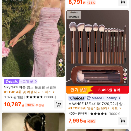
8,791
원
-35%
16
#고대 꽃
12
Skyraze 여름 핑크 플로럴 프린트 주
3,495원 절약
름 메쉬 캐미 롱 드레스, 여름 드레스,
#1 TOP 3위
꽃 여성 미디 드레스
봄 옷
1.3k+ 판매됨
(1000+)
MAANGE.beauty
#1 TOP 3위
알류미늄 브러시 세트
높은 재방문 고객
10,787
MAANGE 13/14/16/17/20/22개 알루
원
-36%
추정된
미늄 튜브 메이크업 브러시 세트, 페이
#1 TOP 3위
#1 TOP 3위
알류미늄 브러시 세트
알류미늄 브러시 세트
스 브러시, 블러셔 브러시, 파운데이션
높은 재방문 고객
높은 재방문 고객
400+ 판매됨
(1000+)
브러시, 아이라이너 브러시, 아이섀도
#1 TOP 3위
알류미늄 브러시 세트
7,995
우 브러시, 아이브로우 브러시, 블렌딩
원
-30%
높은 재방문 고객
브러시, 하이라이터 브러시, 컨실러 브
러시 포함, 파우더, 액체, 크림 화장품