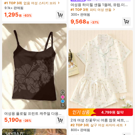
가슴 페탈, 작은 가슴 리프트업 & 푸시
#1 TOP 3위
없음 여성 스티키 브라
여성용 하이힐 샌들 1켤레, 유럽.미국
인용, 웨딩 촬영 및 들러리용
9.1k+ 판매됨
플러스 사이즈 어머니날 선물, 패셔너
#1 TOP 3위
파티 여성 샌들
블하고 편안한 PU 미끄럼 방지 솔리
1,295
300+ 판매됨
원
-63%
드 컬러 청키 힐 주름 텍스처 라운드
9,568
토 오픈토 슬립온 하이힐, 힐 높이 5c
원
-37%
m, 실내외 겸용, 귀엽고 고급스러운 데
일리.파티.볼.휴가.홈.캠퍼스.모임.오
피스용, 2026 봄/여름 신상 (약간 크게
나옴)
5
4,799원 절약
여성용 플로럴 프린트 캐주얼 다용도
일상용 캐미솔 여름
5,190
2개 여성 잔꽃무늬 여름 잠옷 세트, 반
원
-26%
팔 버튼업 셔츠 및 반바지, 캐주얼 라
#2 TOP 3위
살구 여성 파자마 세트
운지웨어
800+ 판매됨