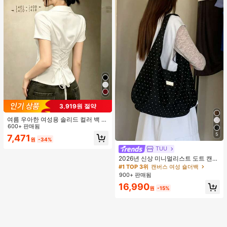
에 적합, 일상 사용 및 여행에 이상적,
완벽한 메이크업 도구 선물 세트., 전
문가용
3,919원 절약
여름 우아한 여성용 솔리드 컬러 백 타
이 셔츠 (참고: 가볍고 통기성 있는 얇
600+ 판매됨
은 스타일) 허리 드로스트링 디자인 화
5
7,471
원
-34%
이트, 조용한 럭셔리
TUU
2026년 신상 미니멀리스트 도트 캔버
스 토트백, 대용량 캐주얼 다용도 통근
#1 TOP 3위
캔버스 여성 숄더백
숄더 핸드백
900+ 판매됨
16,990
원
-15%