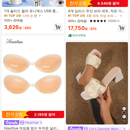
6,540원 절약
1개 솔리드 컬러 유니섹스 USB 충전
4개 심리스 무선 브라 세트, 작은 가슴
식 휴대용 100단 고풍량 장시간 배터
보정, 초박형 통기성 아이스 실크 섹시
#1 TOP 3위
다색 손 팬
#1 TOP 3위
4종 세트 여성 브라 & 브랄렛
리 수명 미니 핸드헬드 팬 LCD 디스플
편안한 백리스 란제리 브라, 조절 가능
500+ 판매됨
600+ 판매됨
(1000+)
레이 일상용, 여행용
3,626
17,750
원
-39%
원
-27%
QuickShip
2,195원 절약
12
Hourtrue
Hourtrue 여성용 방수 두꺼운 실리콘
Lily's Summer Women Shoes