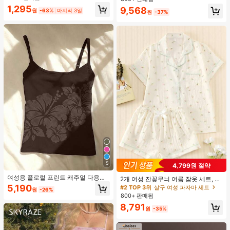
드 컬러 청키 힐 주름 텍스처 라운드
1,295
9,568
토 오픈토 슬립온 하이힐, 힐 높이 5c
원
-63%
마지막 3일
원
-37%
m, 실내외 겸용, 귀엽고 고급스러운 데
일리.파티.볼.휴가.홈.캠퍼스.모임.오
피스용, 2026 봄/여름 신상 (약간 크게
나옴)
5
4,799원 절약
여성용 플로럴 프린트 캐주얼 다용도
2개 여성 잔꽃무늬 여름 잠옷 세트, 반
일상용 캐미솔 여름
팔 버튼업 셔츠 및 반바지, 캐주얼 라
5,190
#2 TOP 3위
살구 여성 파자마 세트
원
-26%
운지웨어
800+ 판매됨
8,791
원
-35%