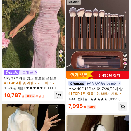
16
12
#고대 꽃
3,495원 절약
Skyraze 여름 핑크 플로럴 프린트 주
름 메쉬 캐미 롱 드레스, 여름 드레스,
#1 TOP 3위
꽃 여성 미디 드레스
MAANGE.beauty
#1 TOP 3위
알류미늄 브러시 세트
봄 옷
1.3k+ 판매됨
(1000+)
높은 재방문 고객
MAANGE 13/14/16/17/20/22개 알루
미늄 튜브 메이크업 브러시 세트, 페이
#1 TOP 3위
#1 TOP 3위
알류미늄 브러시 세트
알류미늄 브러시 세트
10,787
원
-36%
추정된
스 브러시, 블러셔 브러시, 파운데이션
높은 재방문 고객
높은 재방문 고객
400+ 판매됨
(1000+)
브러시, 아이라이너 브러시, 아이섀도
#1 TOP 3위
알류미늄 브러시 세트
7,995
우 브러시, 아이브로우 브러시, 블렌딩
원
-30%
높은 재방문 고객
브러시, 하이라이터 브러시, 컨실러 브
러시 포함, 파우더, 액체, 크림 화장품
에 적합, 일상 사용 및 여행에 이상적,
완벽한 메이크업 도구 선물 세트., 전
문가용