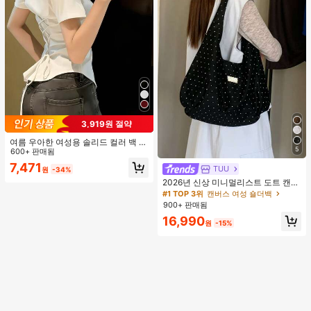
3,919원 절약
여름 우아한 여성용 솔리드 컬러 백 타
5
이 셔츠 (참고: 가볍고 통기성 있는 얇
600+ 판매됨
은 스타일) 허리 드로스트링 디자인 화
7,471
TUU
원
-34%
이트, 조용한 럭셔리
2026년 신상 미니멀리스트 도트 캔버
스 토트백, 대용량 캐주얼 다용도 통근
#1 TOP 3위
캔버스 여성 숄더백
숄더 핸드백
900+ 판매됨
16,990
원
-15%