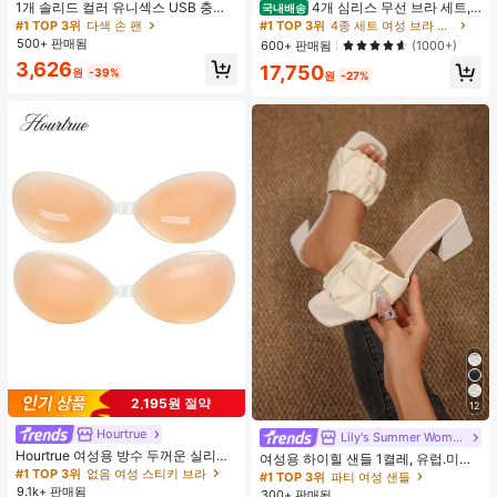
1개 솔리드 컬러 유니섹스 USB 충전
4개 심리스 무선 브라 세트,
국내배송
식 휴대용 100단 고풍량 장시간 배터
작은 가슴 보정, 초박형 통기성 아이스
#1 TOP 3위
다색 손 팬
#1 TOP 3위
4종 세트 여성 브라 & 브랄렛
리 수명 미니 핸드헬드 팬 LCD 디스플
실크 섹시 편안한 백리스 란제리 브라,
500+ 판매됨
600+ 판매됨
(1000+)
레이 일상용, 여행용
조절 가능
3,626
17,750
원
-39%
원
-27%
2,195원 절약
12
Hourtrue
Lily's Summer Women Shoes
Hourtrue 여성용 방수 두꺼운 실리콘
여성용 하이힐 샌들 1켤레, 유럽.미국
가슴 페탈, 작은 가슴 리프트업 & 푸시
#1 TOP 3위
없음 여성 스티키 브라
플러스 사이즈 어머니날 선물, 패셔너
#1 TOP 3위
파티 여성 샌들
인용, 웨딩 촬영 및 들러리용
블하고 편안한 PU 미끄럼 방지 솔리
9.1k+ 판매됨
300+ 판매됨