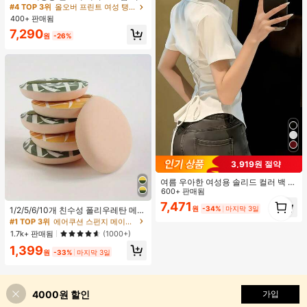
트 캐미솔 탑, 블랙 & 화이트 폴카 도
#4 TOP 3위
올오버 프린트 여성 탱크 탑 & 카미스
트 피팅 브이넥 탑 캐주얼 휴가 여름
400+ 판매됨
옐로우
7,290
원
-26%
3,919원 절약
여름 우아한 여성용 솔리드 컬러 백 타
이 셔츠 (참고: 가볍고 통기성 있는 얇
600+ 판매됨
#1 TOP 3위
에어쿠션 스펀지 메이크업 퍼프 & 스폰지
1
은 스타일) 허리 드로스트링 디자인 화
7,471
높은 재방문 고객
원
-34%
마지막 3일
1/2/5/6/10개 친수성 폴리우레탄 메이
1
이트, 조용한 럭셔리
크업 스펀지 세트, 부드러운 파우더 퍼
#1 TOP 3위
#1 TOP 3위
에어쿠션 스펀지 메이크업 퍼프 & 스폰지
에어쿠션 스펀지 메이크업 퍼프 & 스폰지
프, 얼굴, 파운데이션 및 컨실러 블렌
높은 재방문 고객
높은 재방문 고객
1.7k+ 판매됨
(1000+)
딩 도구에 적합, 다기능 건식/습식 사
#1 TOP 3위
에어쿠션 스펀지 메이크업 퍼프 & 스폰지
1,399
용, 유니섹스, 메이크업, 저렴한, 방 장
원
-33%
마지막 3일
높은 재방문 고객
식, 화장대, 여행, 침실, 메이크업 액세
서리, 퍼프, 메이크업 블렌더, 파우더
퍼프, 메이크업 스펀지, 저렴한, 스타
킹 스터퍼, 메이크업, 메이크업 도구,
4000원 할인
가입
저렴한 물건, 선물, 여성용 선물, 크리
스마스 선물, 경품, 여행, 저렴한 물건,