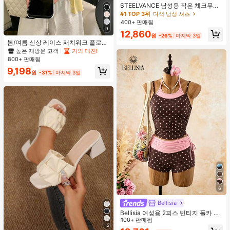
STEELVANCE 남성용 작은 체크무늬
반팔 셔츠, 단일 포켓 클래식 스타일,
#1 TOP 3위
다색 남성 셔츠
격식 또는 캐주얼한 경우, 휴가, 식사,
400+ 판매됨
사무실, 캐주얼 홈웨어에 적합, 다용
9
12,860
도, 편안한 원단 셔츠, 자신에게 입거
원
-26%
마지막 3일
나 선물하기에 좋습니다
봄/여름 신상 레이스 패치워크 플로럴
트림 소프트 니트 가디건 경량 재킷 탑
높은 재방문 고객
거의 매진!
여성용, 코티지코어 옐로우
800+ 판매됨
9,198
원
-31%
마지막 3일
6
Bellisia
Bellisia 여성용 2피스 빈티지 폴카 도
트 프린트 스파게티 스트랩 탱크 탑 및
100+ 판매됨
12
드로스트링 반바지 비키니 세트, 여름