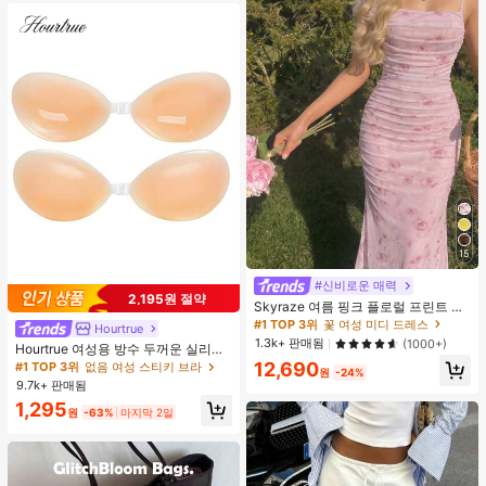
15
#신비로운 매력
2,195원 절약
Skyraze 여름 핑크 플로럴 프린트 주
름 메쉬 캐미 롱 드레스, 여름 드레스,
#1 TOP 3위
꽃 여성 미디 드레스
Hourtrue
봄 옷
1.3k+ 판매됨
(1000+)
Hourtrue 여성용 방수 두꺼운 실리콘
가슴 페탈, 작은 가슴 리프트업 & 푸시
12,690
#1 TOP 3위
없음 여성 스티키 브라
원
-24%
인용, 웨딩 촬영 및 들러리용
9.7k+ 판매됨
1,295
원
-63%
마지막 2일