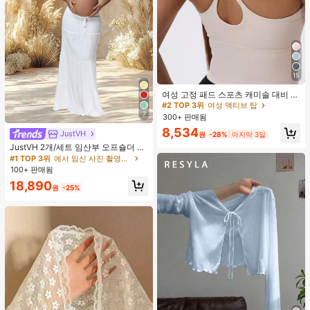
15
#2 TOP 3위
여성 액티브 탑
높은 재방문 고객
여성 고정 패드 스포츠 캐미솔 대비 색
상 신축성 요가 캐미 탑 여름
#2 TOP 3위
#2 TOP 3위
여성 액티브 탑
여성 액티브 탑
7
300+ 판매됨
높은 재방문 고객
높은 재방문 고객
#2 TOP 3위
여성 액티브 탑
8,534
JustVH
원
-28%
마지막 3일
높은 재방문 고객
JustVH 2개/세트 임산부 오프숄더 러
플 헴 크롭 탑과 플로잉 맥시 스커트
#1 TOP 3위
에서 임신 사진 촬영용 의상
세트, 사진 촬영과 비치웨어에 적합한
100+ 판매됨
봄 화이트 가을
18,890
원
-25%