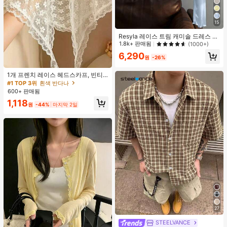
15
Resyla 레이스 트림 캐미솔 드레스 커
버업, 긴팔 니트 숄 경량 여름 자외선
1.8k+ 판매됨
(1000+)
차단 여성용 상의
6,290
원
-26%
#1 TOP 3위
흰색 반다나
거의 매진!
1개 프렌치 레이스 헤드스카프, 빈티
지 전원풍 화이트 스위트 헤어 액세서
#1 TOP 3위
#1 TOP 3위
흰색 반다나
흰색 반다나
리, 야외 장식에 적합한 빈티지 폴리에
600+ 판매됨
거의 매진!
거의 매진!
스터 섬유 휴가 스카프 여름 헤어밴드
#1 TOP 3위
흰색 반다나
1,118
비치 스카프 바캉스 반다나, 미적
원
-44%
마지막 2일
거의 매진!
27
STEELVANCE