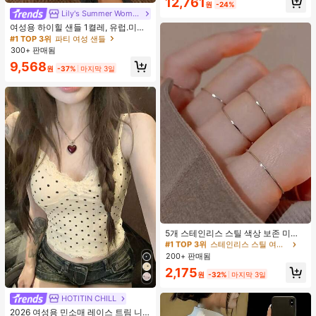
12,761
원
-24%
해변 휴가에 적합
Lily's Summer Women Shoes
여성용 하이힐 샌들 1켤레, 유럽.미국
플러스 사이즈 어머니날 선물, 패셔너
#1 TOP 3위
파티 여성 샌들
블하고 편안한 PU 미끄럼 방지 솔리
300+ 판매됨
드 컬러 청키 힐 주름 텍스처 라운드
9,568
토 오픈토 슬립온 하이힐, 힐 높이 5c
원
-37%
마지막 3일
m, 실내외 겸용, 귀엽고 고급스러운 데
일리.파티.볼.휴가.홈.캠퍼스.모임.오
피스용, 2026 봄/여름 신상 (약간 크게
나옴)
#1 TOP 3위
스테인리스 스틸 여성 반지
재고 5개 남음
5개 스테인리스 스틸 색상 보존 미니
멀리스트 폴리싱 반지 세트, 우아한 니
#1 TOP 3위
#1 TOP 3위
스테인리스 스틸 여성 반지
스테인리스 스틸 여성 반지
치 디자인 스택형 반지 여성용
200+ 판매됨
재고 5개 남음
재고 5개 남음
#1 TOP 3위
스테인리스 스틸 여성 반지
2,175
원
-32%
마지막 3일
재고 5개 남음
HOTITIN CHILL
2026 여성용 민소매 레이스 트림 니