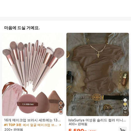
마음에 드실 거예요.
19
16개 메이크업 브러시 세트에는 13개
IslaSuriya 여성용 솔리드 컬러 미니멀
메이크업 브러시, 1개 눈물 모양 메이
리스트 오프숄더 티셔츠, 캐주얼 일상
400+ 판매됨
#1 TOP 3위
에서 얼굴 메이크업 브러시 세트
크업 스펀지, 1개 둥근 쿠션 파우더 브
복
200+ 판매됨
5,590