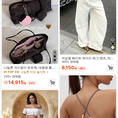
9
여성용 화이트 와이드 레그 팬츠, 탄력
허리 끈, 루즈 릴랙스 핏, 가벼운 통기
400+ 판매됨
성 캐주얼 바지, 여름 봄, 해변
8,150
나일론 겨드랑이 토트백, 대용량 통근
원
-28%
숄더백, 작은 메이크업 백 포함, 펜던
#1 TOP 3위
나일론 여성 숄더백
트 미포함, 가벼운 일상 핸드백 (펜던
200+ 판매됨
트 미포함)
14,915
원
-33%