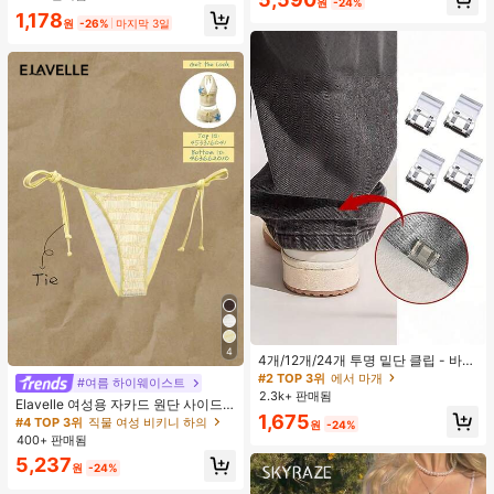
원
-24%
러시, 1개 삼각형 메이크업 스펀지가
1,178
포함되어 있습니다 - 클래식 세트. 부
원
-26%
마지막 3일
드럽고 피부 친화적인 합성 모로 만들
어졌습니다. 여성과 소녀에게 완벽하
며, 가을과 겨울에 이상적입니다.
4
4개/12개/24개 투명 밑단 클립 - 바지
밑단 끌림 방지를 위한 심리스 무봉제
#2 TOP 3위
에서 마개
#여름 하이웨이스트
조절기, 의류 수선 및 깔끔한 바지 길
2.3k+ 판매됨
Elavelle 여성용 자카드 원단 사이드
이 맞춤을 위한 숨겨진 밑단 조절 클립
1,675
타이 비키니 하의, 봄/여름
(랜덤 색상)
#4 TOP 3위
직물 여성 비키니 하의
원
-24%
400+ 판매됨
5,237
원
-24%