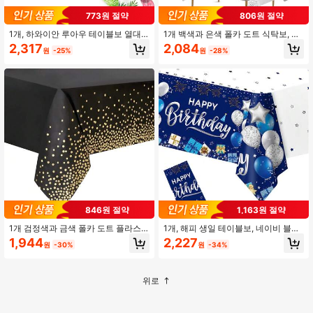
773원 절약
806원 절약
1개, 하와이안 루아우 테이블보 열대
1개 백색과 은색 폴카 도트 식탁보, 사
팜 잎 테이블보 하와이 1회용 직사각
각형 일회용 파티 테이블 커버 생일,
2,317
2,084
원
-25%
원
-28%
형 테이블 커버 알로하 서머 비치 풀
졸업식, 레스토랑, 웨딩 기념일, 신부
티키 파티 생일 웨딩 칵테일 파티 용
샤워, 피크닉, 티파티 테이블 장식용
품, 개학 발렌타인데이
846원 절약
1,163원 절약
1개 검정색과 금색 폴카 도트 플라스
1개, 해피 생일 테이블보, 네이비 블루
틱 테이블보, 생일 파티 테이블 커버,
와 실버리 직사각형 테이블 커버 BBQ
1,944
2,227
원
-30%
원
-34%
학사 칵테일 파티, 졸업 장식 2025년
차 파티 기념일 휴일 파티 장식 남녀 9
졸업반, 18 30 40 50 60년 기념일 축
0세 80세 70세 60세 50세 40세 30
하
세 생일, 개학 발렌타인 데이용
위로