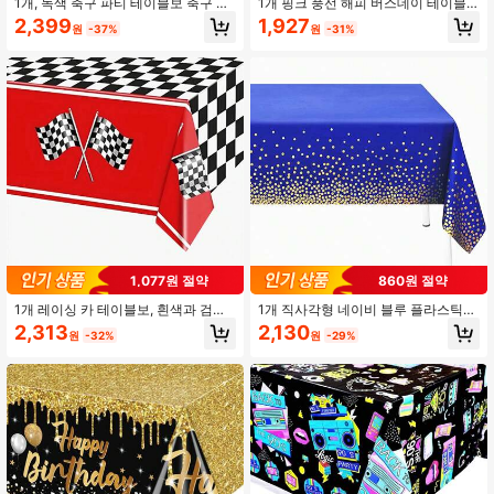
1개, 녹색 축구 파티 테이블보 축구 테
1개 핑크 풍선 해피 버스데이 테이블
마 생일 테이블 덮개 장식 축구 파티
보 로즈 골드 프린세스 생일 장식 파티
2,399
1,927
원
-37%
원
-31%
용품 선물 녹색 축구 테이블보 테이블
직사각형 테이블용 커버 여성 독신자
장식 학사 스포츠 게임 파티 발렌타인
파티 해피 버스데이 웨딩 파티 선물
데이
1,077원 절약
860원 절약
1개 레이싱 카 테이블보, 흰색과 검정
1개 직사각형 네이비 블루 플라스틱
체크무늬 직사각형 레이스트랙 테이
테이블클로스 골드 점 블루 테이블 클
2,313
2,130
원
-32%
원
-29%
블보, 체크무늬 레이스트랙 테이블러
로스, 70.86X42.51 인치 일회용 골드
너 테이블커버 게임 스포츠 이벤트 레
폴카 닷 컨페티 다크 블루 테이블 커버
이스카 테마 생일 파티 용품
웨딩, 기념일, 생일, 정찬, 졸업, 신부
샤워, 베이비 샤워, 파티 장식, 개학, 발
렌타인 데이용