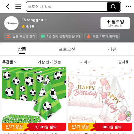
스토어 내 검색
FStonggou
팔로잉
1.5K 팔로워
4.96
높은 재방문 고객
1년 전에 설립되었습니다.
최근 49K개 판매됨
상품
프로모션
리뷰
추천템
가장 인기 있는
가격
필터
1,391원 절약
863원 절약