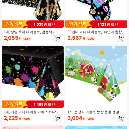
1,035원 절약
1,123원 절약
1개, 생일 축하 테이블보, 검정색과 금
90년대 파티 테이블보, 90년대 힙합
색 직사각형 테이블 커버 BBQ, 차 파
파티 생일 테이블 커버 1990년대 테마
2,055
2,567
원
-33%
원
-30%
티, 기념일, 휴일 파티 남녀 90세, 80
파티 장식, 식기, 테이블 장식 용품, 19
세, 70세, 60세, 50세, 40세, 30세 생
90년대 회고 이벤트 및 생일 파티 용
일 장식, 개학, 발렌타인데이용
품, 크리스마스
1,465원 절약
1개, 네온 파티 테이블 커버 71x 42.5
1개, 농장 테이블보 농장 동물 생일 파
인치 네온 파티 테이블보 네온 빛나는
티 용품 양장 테마 파티 장식 농가 소
2,225
3,094
원
-40%
원
-24%
파티 테이블 장식 네온 생일 파티, 블
말 양 장식 생일 파티 데코레이션 Bac
랙라이트 파티 용품, 학교 입학 발렌타
k To School 발렌타인데이용 직사각
인데이
형 테이블 커버