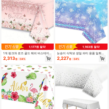
1,177원 절약
1,163원 절약
1개 핑크와 로즈 골드 해피 버스데이
눈송이 식탁보 생일 파티 용품 일회용
프린트 테이블보, 글리터 라인스톤 테
플라스틱 눈송이 테이블 커버 파란색
2,313
2,227
원
-34%
원
-34%
이블 커버 파티 글리터 테이블 보, 여
과 흰색 겨울 원더랜드 테마 생일 파티
성 생일, 결혼식, 크리스마스 파티용
장식용
시퀸 프린트 플라스틱 테이블보