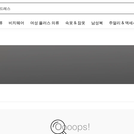
 드레스
 and down arrow keys to navigate search 최근 검색어 and 검색 후 발견. Press Enter 
류
비치웨어
여성 플러스 의류
속옷 & 잠옷
남성복
주얼리 & 액