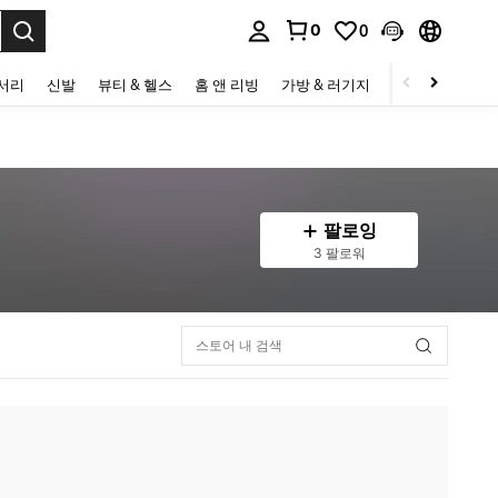
0
0
to select.
세서리
신발
뷰티 & 헬스
홈 앤 리빙
가방 & 러기지
스포츠 & 아웃
팔로잉
3 팔로워