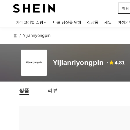
웨딩
Use up
카테고리별 쇼핑
바로 당신을 위해
신상품
세일
여성의
홈
Yijianriyongpin
/
Yijianriyongpin
4.81
상품
리뷰