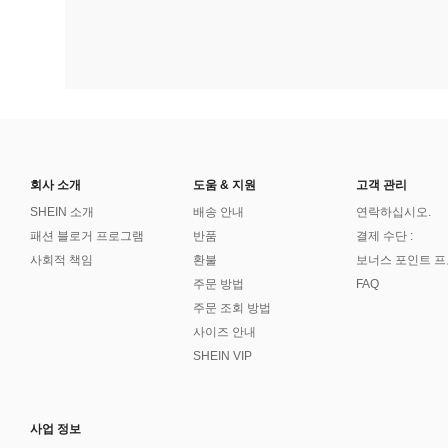
회사 소개
도움 & 지원
고객 관리
SHEIN 소개
배송 안내
연락하십시오.
패션 블로거 프로그램
반품
결제 수단 :
사회적 책임
환불
보너스 포인트 
주문 방법
FAQ
주문 조회 방법
사이즈 안내
SHEIN VIP
사업 정보