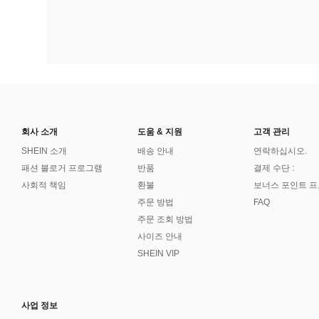
회사 소개
도움 & 지원
고객 관리
SHEIN 소개
배송 안내
연락하십시오.
패션 블로거 프로그램
반품
결제 수단 :
사회적 책임
환불
보너스 포인트 
주문 방법
FAQ
주문 조회 방법
사이즈 안내
SHEIN VIP
사업 정보