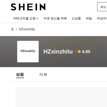
웨딩
Use up
카테고리별 쇼핑
바로 당신을 위해
신상품
세일
여성의
홈
HZxinzhilu
/
HZxinzhilu
4.95
상품
리뷰