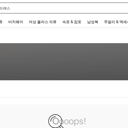
 드레스
 and down arrow keys to navigate search 최근 검색어 and 검색 후 발견. Press Enter 
류
비치웨어
여성 플러스 의류
속옷 & 잠옷
남성복
주얼리 & 액