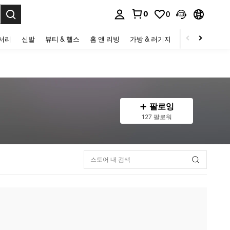
0
0
to select.
세서리
신발
뷰티 & 헬스
홈 앤 리빙
가방 & 러기지
스포츠 & 아웃
팔로잉
127 팔로워