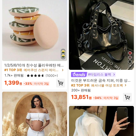
#1 TOP 3위
에어쿠션 스펀지 메이크업 퍼프 & 스폰지
높은 재방문 고객
1/2/5/6/10개 친수성 폴리우레탄 메이
24
크업 스펀지 세트, 부드러운 파우더 퍼
#1 TOP 3위
#1 TOP 3위
에어쿠션 스펀지 메이크업 퍼프 & 스폰지
에어쿠션 스펀지 메이크업 퍼프 & 스폰지
프, 얼굴, 파운데이션 및 컨실러 블렌
#타임리스 블랙
높은 재방문 고객
높은 재방문 고객
1.7k+ 판매됨
(1000+)
딩 도구에 적합, 다기능 건식/습식 사
이것은 부드러운 금속 지퍼, 이중 상단
#1 TOP 3위
에어쿠션 스펀지 메이크업 퍼프 & 스폰지
1,399
용, 유니섹스, 메이크업, 저렴한, 방 장
원
-33%
마지막 3일
손잡이, 조절 가능한 긴 어깨 스트랩이
#2 TOP 3위
패셔너블 여성 토트백
높은 재방문 고객
식, 화장대, 여행, 침실, 메이크업 액세
특징인 세련되고 미니멀한 블랙 대용
200+ 판매됨
서리, 퍼프, 메이크업 블렌더, 파우더
량 여성용 핸드백입니다. 여성들은 어
퍼프, 메이크업 스펀지, 저렴한, 스타
13,851
깨에 메거나, 크로스백으로 메거나, 손
원
-34%
마지막 3일
킹 스터퍼, 메이크업, 메이크업 도구,
으로 들 수 있습니다. 이 가방은 꼼꼼
저렴한 물건, 선물, 여성용 선물, 크리
하게 바느질되어 출퇴근, 쇼핑, 출장,
스마스 선물, 경품, 여행, 저렴한 물건,
사무실 사용 및 일상적인 출퇴근에 적
여행 필수품
합합니다.