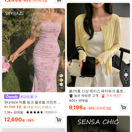
원
-63%
마지막 2일
9
15
봄/여름 신상 레이스 패치워크 플로럴
트림 소프트 니트 가디건 경량 재킷 탑
높은 재방문 고객
거의 매진!
#고대 꽃
여성용, 코티지코어 옐로우
800+ 판매됨
Skyraze 여름 핑크 플로럴 프린트 주
름 메쉬 캐미 롱 드레스, 여름 드레스,
9,198
#1 TOP 3위
꽃 여성 미디 드레스
원
-31%
마지막 3일
봄 옷
1.3k+ 판매됨
(1000+)
12,690
원
-24%