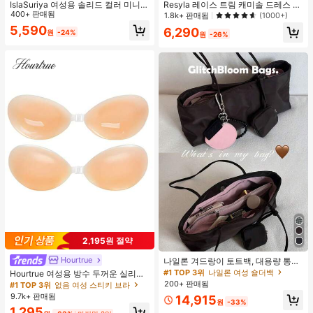
IslaSuriya 여성용 솔리드 컬러 미니멀
Resyla 레이스 트림 캐미솔 드레스 커
리스트 오프숄더 티셔츠, 캐주얼 일상
400+ 판매됨
버업, 긴팔 니트 숄 경량 여름 자외선
1.8k+ 판매됨
(1000+)
복
차단 여성용 상의
5,590
6,290
원
-24%
원
-26%
2,195원 절약
Hourtrue
나일론 겨드랑이 토트백, 대용량 통근
숄더백, 작은 메이크업 백 포함, 펜던
#1 TOP 3위
나일론 여성 숄더백
Hourtrue 여성용 방수 두꺼운 실리콘
트 미포함, 가벼운 일상 핸드백 (펜던
가슴 페탈, 작은 가슴 리프트업 & 푸시
200+ 판매됨
#1 TOP 3위
없음 여성 스티키 브라
트 미포함)
인용, 웨딩 촬영 및 들러리용
9.7k+ 판매됨
14,915
원
-33%
1,295