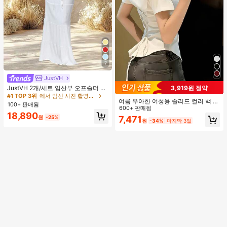
7
JustVH
JustVH 2개/세트 임산부 오프숄더 러
3,919원 절약
플 헴 크롭 탑과 플로잉 맥시 스커트
#1 TOP 3위
에서 임신 사진 촬영용 의상
여름 우아한 여성용 솔리드 컬러 백 타
세트, 사진 촬영과 비치웨어에 적합한
100+ 판매됨
이 셔츠 (참고: 가볍고 통기성 있는 얇
600+ 판매됨
봄 화이트 가을
18,890
은 스타일) 허리 드로스트링 디자인 화
원
-25%
7,471
원
-34%
마지막 3일
이트, 조용한 럭셔리