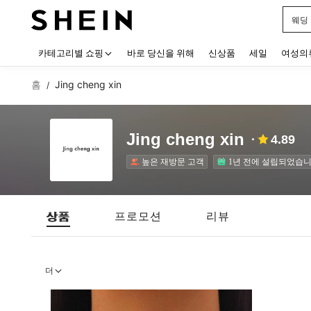
웨딩
Use up
카테고리별 쇼핑
바로 당신을 위해
신상품
세일
여성의
홈
Jing cheng xin
/
Jing cheng xin
4.89
높은 재방문 고객
1년 전에 설립되었습니
상품
프로모션
리뷰
더