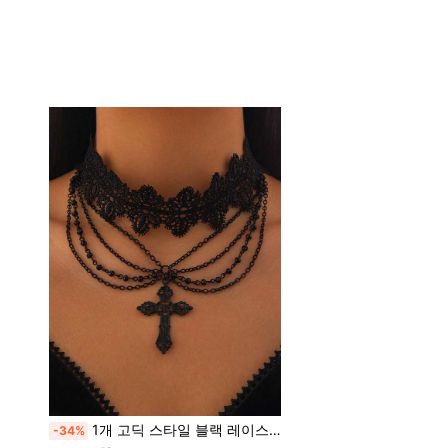
1개 고딕 스타일 블랙 레이스 초커 목걸이 십자가 펜던트 & 술장식, 빈티지 패션 칼라 목걸이
-34%