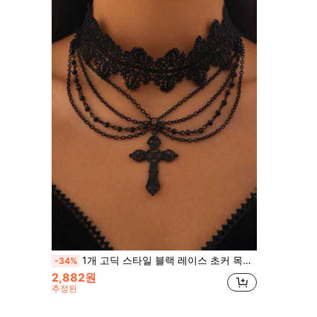
1개 고딕 스타일 블랙 레이스 초커 목걸이 십자가 펜던트 & 술장식, 빈티지 패션 칼라 목걸이
-34%
2,882원
추정된