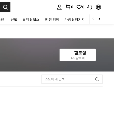
0
0
to select.
세서리
신발
뷰티 & 헬스
홈 앤 리빙
가방 & 러기지
스포츠 & 아웃
팔로잉
4K 팔로워