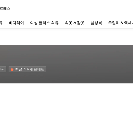
 드레스
 and down arrow keys to navigate search 최근 검색어 and 검색 후 발견. Press Enter 
류
비치웨어
여성 플러스 의류
속옷 & 잠옷
남성복
주얼리 & 액
다.
최근 71K개 판매됨