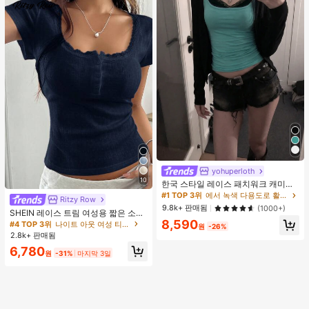
yohuperloth
10
한국 스타일 레이스 패치워크 캐미솔
탱크 탑, Y2K 에스테틱, 스트리트웨어
#1 TOP 3위
에서 녹색 다용도로 활용 가능한 데일리 탑
Ritzy Row
캐주얼 여름
9.8k+ 판매됨
(1000+)
SHEIN 레이스 트림 여성용 짧은 소매
티셔츠, 슬림핏 여름 새 3버튼 전면 반
8,590
#4 TOP 3위
나이트 아웃 여성 티셔츠
원
-26%
소매 탑
2.8k+ 판매됨
6,780
원
-31%
마지막 3일