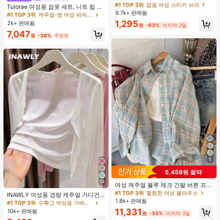
가슴 페탈, 작은 가슴 리프트업 & 푸시
#1 TOP 3위
없음 여성 스티키 브라
Tulorae 여성용 잠옷 세트, 니트 립 원
인용, 웨딩 촬영 및 들러리용
9.7k+ 판매됨
단, 하트 프린트 대비 레이스 트림, 로
#1 TOP 3위
캐주얼-영 여성 파자마 세트
맨틱 달콤 귀여운 섹시 캐미솔 & 반바
1,295
2k+ 판매됨
원
-63%
마지막 2일
지 베이비돌 잠옷 세트 투피스 나이트
7,047
세트 섹시 잠옷 세트 여성용 잠옷 롬퍼
원
-38%
추정된
투피스 잠옷 세트 여성용 잠옷 세트 도
트 잠옷 세트 잠옷 반바지 세트 투피스
잠옷 세트 여성용 여름 세트 도트 반바
지 세트 여성용 잠옷 세트 반바지 잠옷
세트 여성용 투피스 여름 라운지 세트
5
5,459원 절약
14
여성 캐주얼 블루 체크 긴팔 버튼 프론
트 폴리에스터 셔츠, 레귤러 핏, 봄 의
#1 TOP 3위
헐렁한 여성 블라우스
INAWLY 여성용 경량 캐주얼 가디건,
류, 편안한 스타일
1.8k+ 판매됨
여름
#1 TOP 3위
수확고 여성용 가벼운 카디건
11,331
10k+ 판매됨
원
-33%
마지막 3일