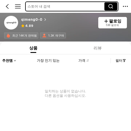
스토어 내 검색
qimeng0-0
팔로잉
538 팔로워
4.89
최근 14K개 판매됨
1.3K 재구매
상품
리뷰
추천템
가장 인기 있는
가격
필터
일치하는 상품이 없습니다.
다른 옵션을 사용하십시오.