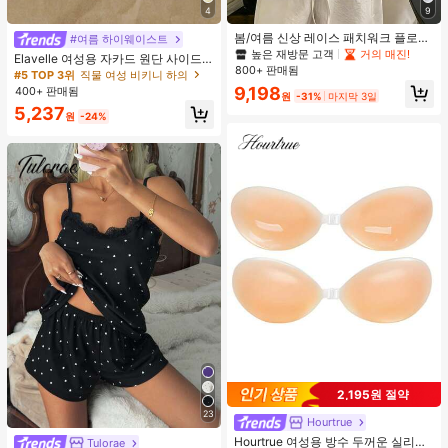
4
9
봄/여름 신상 레이스 패치워크 플로럴
#여름 하이웨이스트
트림 소프트 니트 가디건 경량 재킷 탑
높은 재방문 고객
거의 매진!
Elavelle 여성용 자카드 원단 사이드
여성용, 코티지코어 옐로우
800+ 판매됨
타이 비키니 하의, 봄/여름
#5 TOP 3위
직물 여성 비키니 하의
9,198
400+ 판매됨
원
-31%
마지막 3일
5,237
원
-24%
2,195원 절약
23
Hourtrue
Hourtrue 여성용 방수 두꺼운 실리콘
Tulorae