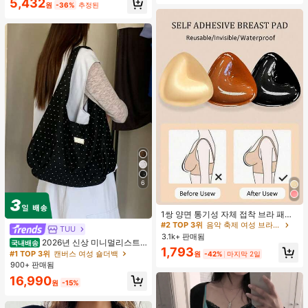
5,432
원
-36%
추정된
6
#2 TOP 3위
음악 축제 여성 브라 액세서리
거의 매진!
1쌍 양면 통기성 자체 접착 브라 패드,
두꺼워진 삼각형 푸쉬업 디자인, 재사
#2 TOP 3위
#2 TOP 3위
음악 축제 여성 브라 액세서리
음악 축제 여성 브라 액세서리
TUU
용 가능, 보이지 않는 비키니 브라 삽
3.1k+ 판매됨
거의 매진!
거의 매진!
2026년 신상 미니멀리스트
입물, 수영에 적합
국내배송
#2 TOP 3위
음악 축제 여성 브라 액세서리
1,793
도트 캔버스 토트백, 대용량 캐주얼 다
#1 TOP 3위
캔버스 여성 숄더백
원
-42%
마지막 2일
용도 통근 숄더 핸드백
거의 매진!
900+ 판매됨
16,990
원
-15%