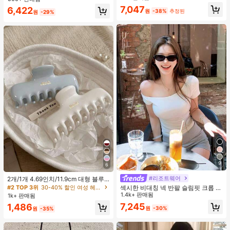
지 베이비돌 잠옷 세트 투피스 나이트
맨틱 휴가 스타일 여성용 캐미 탱크 탑
7,047
#4 TOP 3위
짧은 여성 탱크 탑 & 카미스
6,422
세트 섹시 잠옷 세트 여성용 잠옷 롬퍼
원
-38%
추정된
원
-29%
투피스 잠옷 세트 여성용 잠옷 세트 도
거의 매진!
트 잠옷 세트 잠옷 반바지 세트 투피스
잠옷 세트 여성용 여름 세트 도트 반바
지 세트 여성용 잠옷 세트 반바지 잠옷
세트 여성용 투피스 여름 라운지 세트
9
6
#리조트웨어
2개/1개 4.69인치/11.9cm 대형 블루
& 화이트 1피스 플라스틱 헤어 클로
#2 TOP 3위
30-40% 할인 여성 헤어 액세서리
섹시한 비대칭 넥 반팔 슬림핏 크롭 탑
클립, 데일리 웨어, 캐주얼, 파티, 출퇴
화이트 여름
1.4k+ 판매됨
1k+ 판매됨
근, 휴가, 헤어스타일링, 메이크업, 의
7,245
1,486
상 매칭 비치 헤어 클립 바캉스 헤어
원
-30%
원
-35%
클러치에 적합한 세련되고 다재다능
하며 우아하고 미니멀한 단색 헤어 액
세서리