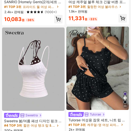
높은 재방문 고객
거의 매진!
SANRIO [Homely Gents]2개/세트 여
여성 캐주얼 블루 체크 긴팔 버튼 프론
성 프린트 라펠 반팔 버튼 포켓 상의
트 폴리에스터 셔츠, 레귤러 핏, 봄 의
#1 TOP 3위
#1 TOP 3위
프라이드 월 여성 파자마 세트
프라이드 월 여성 파자마 세트
#1 TOP 3위
헐렁한 여성 블라우스
및 보우 반바지 잠옷 세트, 캐주얼 홈
류, 편안한 스타일
1.9k+ 판매됨
높은 재방문 고객
높은 재방문 고객
거의 매진!
거의 매진!
2.4k+ 판매됨
(1000+)
웨어, 봄/여름에 적합
#1 TOP 3위
프라이드 월 여성 파자마 세트
11,331
10,083
원
-33%
원
-36%
높은 재방문 고객
거의 매진!
23
Tulorae
Sweetra
#4 TOP 3위
짧은 여성 탱크 탑 & 카미스
Tulorae 여성용 잠옷 세트, 니트 립 원
거의 매진!
Sweetra 봄/여름 패션 디자인 핑크 스
단, 하트 프린트 대비 레이스 트림, 로
#1 TOP 3위
캐주얼-영 여성 파자마 세트
트라이프 브라운 폴카 도트 스파게티
#4 TOP 3위
#4 TOP 3위
짧은 여성 탱크 탑 & 카미스
짧은 여성 탱크 탑 & 카미스
맨틱 달콤 귀여운 섹시 캐미솔 & 반바
스트랩 2 In 1 스위트 걸리시 비치 로
2k+ 판매됨
500+ 판매됨
거의 매진!
거의 매진!