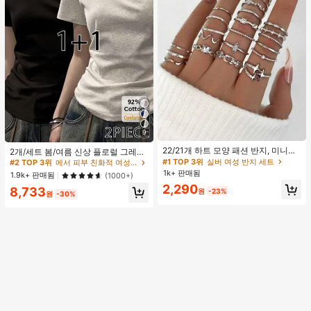
9
#1 TOP 3위
실버 여성 반지 세트
#2 TOP 3위
에서 피부 친화적 여성 상의, 블라우스 & 티
거의 매진!
22/21개 하트 모양 패션 반지, 미니멀
높은 재방문 고객
2개/세트 봄/여름 신상 플로럴 그레이
리스트 크리스탈 임베디드 보헤미안
+ 블랙 반팔 티셔츠, 여성 슬림핏 솔리
#1 TOP 3위
#1 TOP 3위
실버 여성 반지 세트
실버 여성 반지 세트
#2 TOP 3위
#2 TOP 3위
에서 피부 친화적 여성 상의, 블라우스 & 티
에서 피부 친화적 여성 상의, 블라우스 & 티
기하학 반지 세트, 발렌타인데이, 어머
드 컬러 언더셔츠 캐주얼
1k+ 판매됨
거의 매진!
거의 매진!
높은 재방문 고객
높은 재방문 고객
1.9k+ 판매됨
(1000+)
니날 선물
#1 TOP 3위
실버 여성 반지 세트
2,290
#2 TOP 3위
에서 피부 친화적 여성 상의, 블라우스 & 티
8,733
원
-23%
원
-30%
거의 매진!
높은 재방문 고객