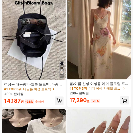
16
#1 TOP 3위
미디 여성 칵테일 드레스
재고 6개 남음
봄/여름 신상 여성용 메쉬 플로럴 프린
여성용 대용량 나일론 토트백, 다중 지
트 드레스, 브이넥, 휴가 스타일, 섹시
퍼 포켓, 방수 숄더 핸드백, 사무실 노
#1 TOP 3위
#1 TOP 3위
미디 여성 칵테일 드레스
미디 여성 칵테일 드레스
#1 TOP 3위
나일론 여성 토트백
한 비치 파티 댄스 드레스, 스파게티
트북, 일상 출퇴근, 쇼핑에 적합
200+ 판매됨
재고 6개 남음
재고 6개 남음
400+ 판매됨
스트랩 웨딩 가을
#1 TOP 3위
미디 여성 칵테일 드레스
17,290
14,187
원
-23%
원
-38%
추정된
재고 6개 남음