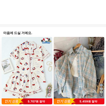
마음에 드실 거예요.
5
5,707원 절약
5,459원 절약
#1 TOP 3위
프라이드 월 여성 파자마 세트