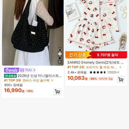
5,707원 절약
#1 TOP 3위
프라이드 월 여성 파자마 세트
높은 재방문 고객
거의 매진!
6
SANRIO [Homely Gents]2개/세트 여
성 프린트 라펠 반팔 버튼 포켓 상의
#1 TOP 3위
#1 TOP 3위
프라이드 월 여성 파자마 세트
프라이드 월 여성 파자마 세트
TUU
및 보우 반바지 잠옷 세트, 캐주얼 홈
높은 재방문 고객
높은 재방문 고객
거의 매진!
거의 매진!
2.4k+ 판매됨
(1000+)
웨어, 봄/여름에 적합
2026년 신상 미니멀리스트
국내배송
10,083
#1 TOP 3위
프라이드 월 여성 파자마 세트
원
-36%
마지막 3일
도트 캔버스 토트백, 대용량 캐주얼 다
#1 TOP 3위
캔버스 여성 숄더백
높은 재방문 고객
거의 매진!
용도 통근 숄더 핸드백
900+ 판매됨
16,990
원
-15%