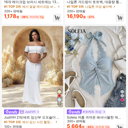
16개 메이크업 브러시 세트에는 13개
나일론 겨드랑이 토트백, 대용량 통근
메이크업 브러시, 1개 눈물 모양 메이
숄더백, 작은 메이크업 백 포함, 펜던
#1 TOP 3위
에서 얼굴 메이크업 브러시 세트
#1 TOP 3위
나일론 여성 숄더백
크업 스펀지, 1개 둥근 쿠션 파우더 브
트 미포함, 가벼운 일상 핸드백 (펜던
200+ 판매됨
200+ 판매됨
러시, 1개 삼각형 메이크업 스펀지가
트 미포함)
1,178
16,190
원
-26%
마지막 3일
원
-27%
포함되어 있습니다 - 클래식 세트. 부
드럽고 피부 친화적인 합성 모로 만들
어졌습니다. 여성과 소녀에게 완벽하
며, 가을과 겨울에 이상적입니다.
7
14
JustVH
#코케트 의상
JustVH 2개/세트 임산부 오프숄더 러
Soleia 여름 귀여운 패셔너블한 섹시
플 헴 크롭 탑과 플로잉 맥시 스커트
한 홀터 타이 트위스트 오픈 백 탑
300+ 판매됨
#1 TOP 3위
에서 임신 사진 촬영용 의상
세트, 사진 촬영과 비치웨어에 적합한
5,664
100+ 판매됨
원
-30%
마지막 3일