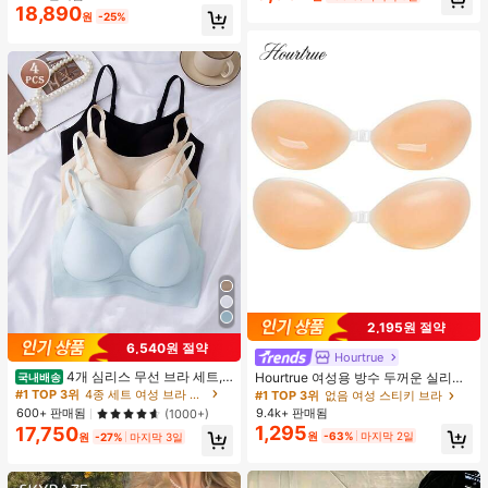
봄 화이트 가을
18,890
원
-25%
2,195원 절약
6,540원 절약
Hourtrue
4개 심리스 무선 브라 세트,
Hourtrue 여성용 방수 두꺼운 실리콘
국내배송
작은 가슴 보정, 초박형 통기성 아이스
가슴 페탈, 작은 가슴 리프트업 & 푸시
#1 TOP 3위
4종 세트 여성 브라 & 브랄렛
#1 TOP 3위
없음 여성 스티키 브라
실크 섹시 편안한 백리스 란제리 브라,
인용, 웨딩 촬영 및 들러리용
600+ 판매됨
9.4k+ 판매됨
(1000+)
조절 가능
1,295
17,750
원
-63%
마지막 2일
원
-27%
마지막 3일