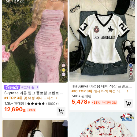
26
15
IslaSuriya 여성용 대비 색상 프린트 V
#고대 꽃
넥 슬림핏 반팔 티셔츠
#10 TOP 3위
에서 다색 여성 티셔츠
Skyraze 여름 핑크 플로럴 프린트 주
500+ 판매됨
름 메쉬 캐미 롱 드레스, 여름 드레스,
#1 TOP 3위
꽃 여성 미디 드레스
5,478
봄 옷
원
-31%
마지막 3일
1.3k+ 판매됨
(1000+)
12,690
원
-24%