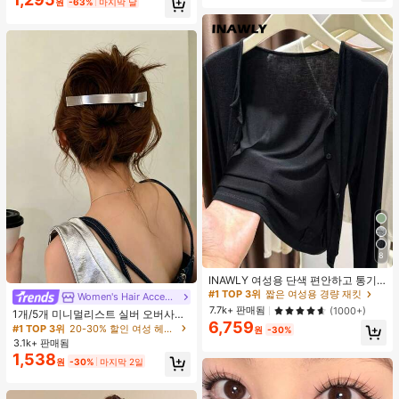
원
-63%
마지막 날
8
#1 TOP 3위
짧은 여성용 경량 재킷
거의 매진!
INAWLY 여성용 단색 편안하고 통기
성 좋은 긴 소매 앞면 버튼 캐주얼 다
#1 TOP 3위
#1 TOP 3위
짧은 여성용 경량 재킷
짧은 여성용 경량 재킷
Women's Hair Accessories
#1 TOP 3위
20-30% 할인 여성 헤어 액세서리
용도 얇은 가디건
거의 매진!
거의 매진!
7.7k+ 판매됨
(1000+)
거의 매진!
1개/5개 미니멀리스트 실버 오버사이
6,759
#1 TOP 3위
짧은 여성용 경량 재킷
즈 메탈 여성용 헤어 클립, 업스타일,
#1 TOP 3위
#1 TOP 3위
20-30% 할인 여성 헤어 액세서리
20-30% 할인 여성 헤어 액세서리
원
-30%
브레이딩, 번을 위한 프리미엄 헤어 액
거의 매진!
3.1k+ 판매됨
거의 매진!
거의 매진!
세서리, 악어 헤어 클립, 솔리드 컬러
1,538
#1 TOP 3위
20-30% 할인 여성 헤어 액세서리
원
-30%
마지막 2일
매끄러운 표면 손상 없는 헤어 클립,
거의 매진!
오버사이즈 12CM 실버 헤어 클립, 사
계절용