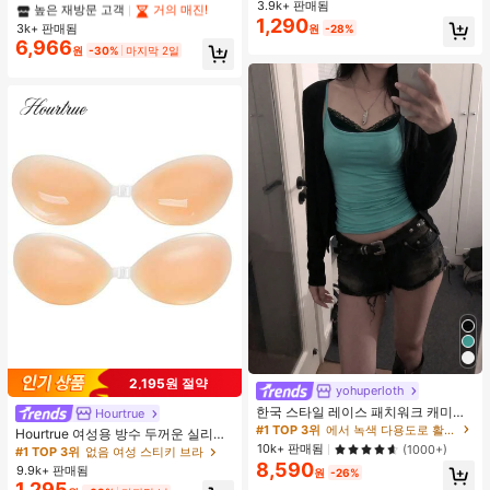
3.9k+ 판매됨
다용도 긴팔 티셔츠 여성용 탑, 유로
높은 재방문 고객
높은 재방문 고객
거의 매진!
거의 매진!
1,290
썸머 옐로우
3k+ 판매됨
원
-28%
#1 TOP 3위
에서 노란색 오피스 데일리 탑
6,966
높은 재방문 고객
거의 매진!
원
-30%
마지막 2일
2,195원 절약
yohuperloth
한국 스타일 레이스 패치워크 캐미솔
Hourtrue
탱크 탑, Y2K 에스테틱, 스트리트웨어
#1 TOP 3위
에서 녹색 다용도로 활용 가능한 데일리 탑
Hourtrue 여성용 방수 두꺼운 실리콘
캐주얼 여름
10k+ 판매됨
가슴 페탈, 작은 가슴 리프트업 & 푸시
(1000+)
#1 TOP 3위
없음 여성 스티키 브라
인용, 웨딩 촬영 및 들러리용
8,590
9.9k+ 판매됨
원
-26%
1,295