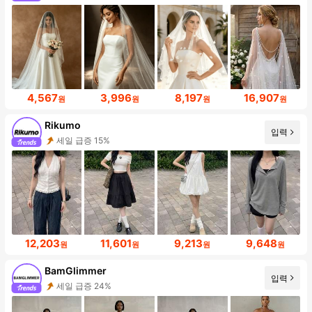
4,567
3,996
8,197
16,907
원
원
원
원
Rikumo
입력
세일 급증 15%
12,203
11,601
9,213
9,648
원
원
원
원
BamGlimmer
입력
세일 급증 24%