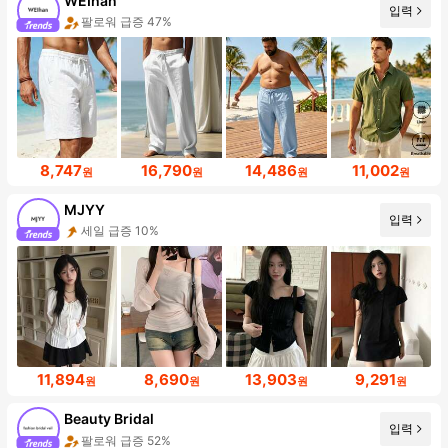
WEIhan
입력
팔로워 급증 47%
8,747
16,790
14,486
11,002
원
원
원
원
MJYY
입력
세일 급증 10%
11,894
8,690
13,903
9,291
원
원
원
원
Beauty Bridal
입력
팔로워 급증 52%