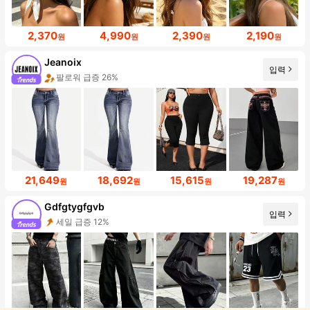
2,370
4,990
2,390
2,190
원
원
원
원
Jeanoix
입력
팔로워 급증 26%
21,649
18,692
15,615
19,287
원
원
원
원
Gdfgtygfgvb
입력
세일 급증 12%