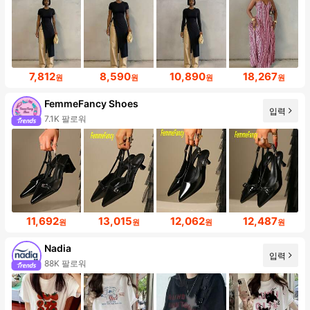
7,812
8,590
10,890
18,267
원
원
원
원
FemmeFancy Shoes
입력
7.1K 팔로워
11,692
13,015
12,062
12,487
원
원
원
원
Nadia
입력
88K 팔로워