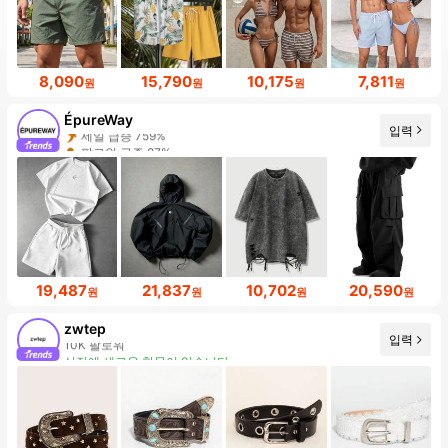
8,090
15,790
10,175
7,811
원
원
원
원
ÉpureWay
입력
팔로워 급증 87%
19,487
21,837
10,702
20,590
원
원
원
원
zwtep
입력
상점에 새로운 항목이 있습니다