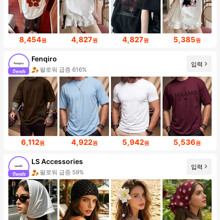
8,454
4,827
4,827
5,385
원
원
원
원
Fenqiro
입력
팔로워 급증 616%
6,112
4,922
5,942
5,536
원
원
원
원
LS Accessories
입력
팔로워 급증 59%