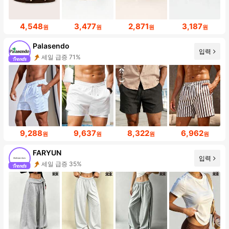
4,548
3,477
2,871
3,187
원
원
원
원
Palasendo
입력
세일 급증 71%
9,288
9,637
8,322
6,962
원
원
원
원
FARYUN
입력
세일 급증 35%