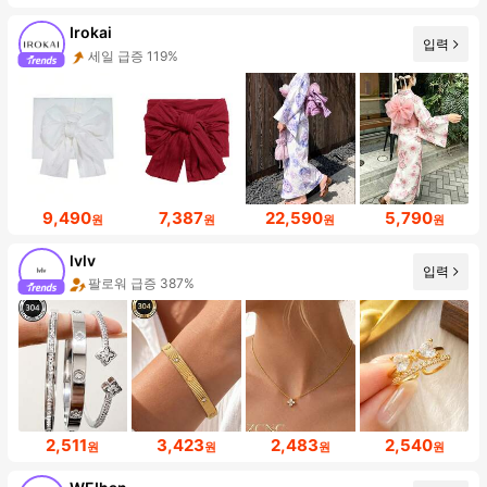
Irokai
입력
세일 급증 119%
9,490
7,387
22,590
5,790
원
원
원
원
lvlv
입력
팔로워 급증 387%
2,511
3,423
2,483
2,540
원
원
원
원