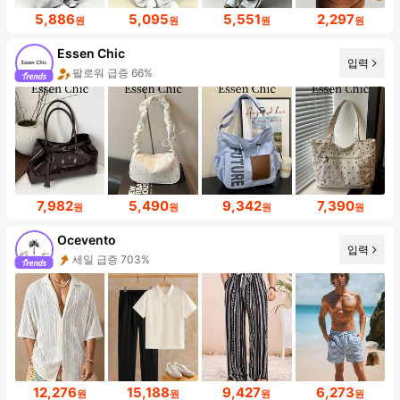
5,886
5,095
5,551
2,297
원
원
원
원
Essen Chic
입력
팔로워 급증 66%
7,982
5,490
9,342
7,390
원
원
원
원
Ocevento
입력
세일 급증 703%
12,276
15,188
9,427
6,273
원
원
원
원