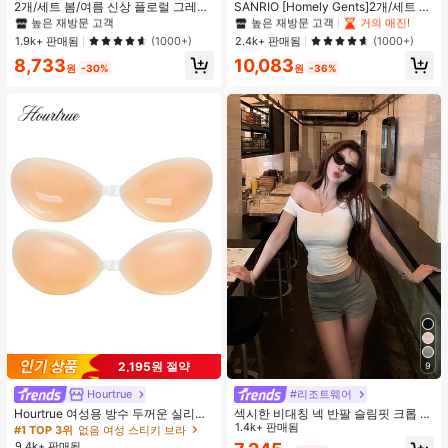
#2 TOP 3위
#2 TOP 3위
에서 피부 친화적 여성 상의, 블라우스 & 티
에서 피부 친화적 여성 상의, 블라우스 & 티
#1 TOP 3위
#1 TOP 3위
프라이드 월 여성 파자마 세트
프라이드 월 여성 파자마 세트
2개/세트 봄/여름 신상 플로럴 그레이
SANRIO [Homely Gents]2개/세트 여
+ 블랙 반팔 티셔츠, 여성 슬림핏 솔리
성 프린트 라펠 반팔 버튼 포켓 상의
높은 재방문 고객
높은 재방문 고객
높은 재방문 고객
높은 재방문 고객
거의 매진!
거의 매진!
드 컬러 언더셔츠 캐주얼
및 보우 반바지 잠옷 세트, 캐주얼 홈
#2 TOP 3위
에서 피부 친화적 여성 상의, 블라우스 & 티
#1 TOP 3위
프라이드 월 여성 파자마 세트
1.9k+ 판매됨
2.4k+ 판매됨
(1000+)
(1000+)
웨어, 봄/여름에 적합
높은 재방문 고객
높은 재방문 고객
거의 매진!
8,733
10,083
원
-30%
원
-36%
2,195원 절약
9
Hourtrue
#리조트웨어
Hourtrue 여성용 방수 두꺼운 실리콘
섹시한 비대칭 넥 반팔 슬림핏 크롭 탑
가슴 페탈, 작은 가슴 리프트업 & 푸시
화이트 여름
1.4k+ 판매됨
#1 TOP 3위
없음 여성 스티키 브라
인용, 웨딩 촬영 및 들러리용
9.4k+ 판매됨