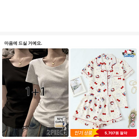
마음에 드실 거예요.
#2 TOP 3위
에서 피부 친화적 여성 상의, 블라우스 & 티
#1 TOP 3위
프라이드 월 여성 파자마 세트
5,707원 절약
9
높은 재방문 고객
높은 재방문 고객
거의 매진!