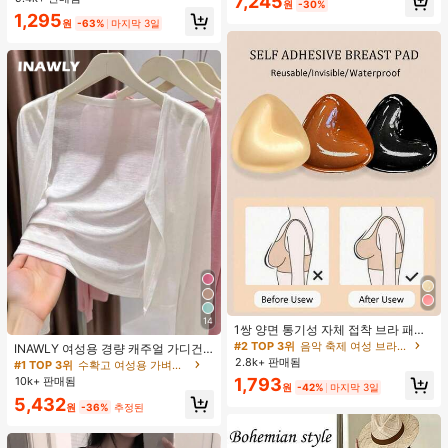
7,245
원
-30%
1,295
원
-63%
마지막 3일
14
1쌍 양면 통기성 자체 접착 브라 패드,
두꺼워진 삼각형 푸쉬업 디자인, 재사
#2 TOP 3위
음악 축제 여성 브라 액세서리
INAWLY 여성용 경량 캐주얼 가디건,
용 가능, 보이지 않는 비키니 브라 삽
여름
2.8k+ 판매됨
#1 TOP 3위
수확고 여성용 가벼운 카디건
입물, 수영에 적합
10k+ 판매됨
1,793
원
-42%
마지막 3일
5,432
원
-36%
추정된