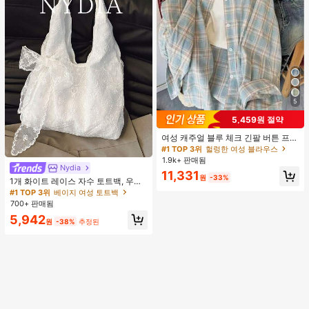
5
5,459원 절약
여성 캐주얼 블루 체크 긴팔 버튼 프론
트 폴리에스터 셔츠, 레귤러 핏, 봄 의
#1 TOP 3위
헐렁한 여성 블라우스
류, 편안한 스타일
1.9k+ 판매됨
Nydia
#1 TOP 3위
베이지 여성 토트백
11,331
원
-33%
거의 매진!
1개 화이트 레이스 자수 토트백, 우아
한 리본 숄더백, 로맨틱 대용량 여성
#1 TOP 3위
#1 TOP 3위
베이지 여성 토트백
베이지 여성 토트백
데일리 쇼핑 여행 핸드백
700+ 판매됨
거의 매진!
거의 매진!
#1 TOP 3위
베이지 여성 토트백
5,942
원
-38%
추정된
거의 매진!