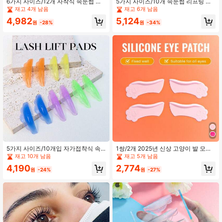
6가지 사이즈/12개 자착식 속눈썹 리
5가지 사이즈/10개 속눈썹 리프팅 패
프트 패드, 속눈썹 컬 패드, 속눈썹 펌
드, 속눈썹 리프팅 스트랩 통합 2-In-1
재고 4개 남음
재고 6개 남음
도구, 속눈썹 메이크업 도구, 속눈썹
재사용 가능한 실리콘 속눈썹 컬링 로
4,982
5,124
펌 및 속눈썹 리프팅용 부드러운 리프
드, 속눈썹 리프팅 쉴드, DIY 홈 또는
원
-28%
원
-34%
팅 롤러, 세척이 쉽고 재사용 가능 (핑
살롱 속눈썹 펌 도구, 속눈썹 펌 및 속
크, 그린)
눈썹 리프팅용 (핑크, 그린)
5가지 사이즈/10개입 자가접착식 속
1쌍/2개 2025년 신상 고양이 발 모양
눈썹 컬링 패드, 속눈썹 펌 도구, 부드
속눈썹 실리콘 패드, 속눈썹 연장 아이
재고 10개 남음
재고 5개 남음
러운 컬링 롤러, 세척이 쉽고 재사용
패드, 속눈썹 패드, 속눈썹 연장 패드,
4,190
2,774
가능 (혼합 색상)
속눈썹 패치 (핑크)
원
-24%
원
-27%