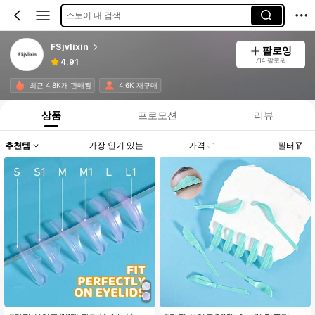
스토어 내 검색
FSjvlixin
팔로잉
714 팔로워
4.91
최근 4.8K개 판매됨
4.6K 재구매
상품
프로모션
리뷰
추천템
가장 인기 있는
가격
필터