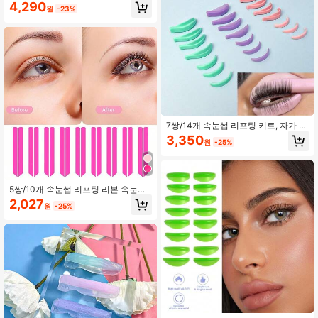
4,290
썹 펌과 속눈썹 연장에 좋은 도우미,
원
-23%
속눈썹 메이크업 도구 패드 (다양한 색
상)
7쌍/14개 속눈썹 리프팅 키트, 자가 접
착 실리콘 패드, 속눈썹 파마, 컬링 및
3,350
원
-25%
연장에 적합 - 컬링 로드 및 패드, 완벽
한 컬링 속눈썹을 만드세요! (핑크, 그
린, 퍼플)
5쌍/10개 속눈썹 리프팅 리본 속눈썹
컬러 실리콘 패드 부드러운 줄무늬 속
2,027
원
-25%
눈썹 리프팅 도구 (핑크, 투명 글리터)