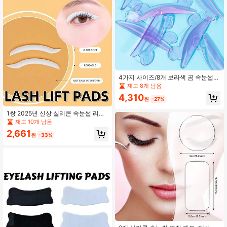
4가지 사이즈/8개 보라색 곰 속눈썹
패드, 속눈썹 컬러, 새로운 속눈썹 패
재고 8개 남음
드, 메이크업 도구, 부드러운 컬링 롤
4,310
러, 세척이 쉽고 재사용 가능
원
-27%
1쌍 2025년 신상 실리콘 속눈썹 리프
팅 패드 속눈썹 펌 도구, 속눈썹 리프
재고 10개 남음
팅 로드 메이크업 뷰티 도구, 재사용
2,661
가능한 속눈썹 리프팅 보호 패드 (화이
원
-33%
트, 핑크)