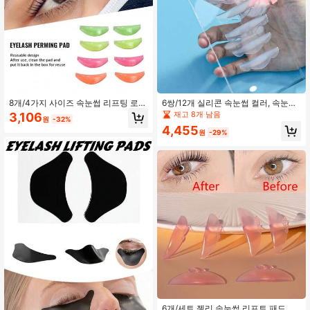
8개/4가지 사이즈 속눈썹 리프팅 로
6쌍/12개 실리콘 속눈썹 컬러, 속눈썹
드, 속눈썹 리프팅 패드, 재사용 가능
컬링 로드, 메이크업 뷰티 도구, 재사
재고 8개 남음
3,106
원
-32%
한 속눈썹 펌 보호 패드 (혼합 색상)
용 가능한 속눈썹 컬링 패드 (광택 투
4,455
명)
원
-29%
6개/세트 젤리 속눈썹 리프트 패드, 초