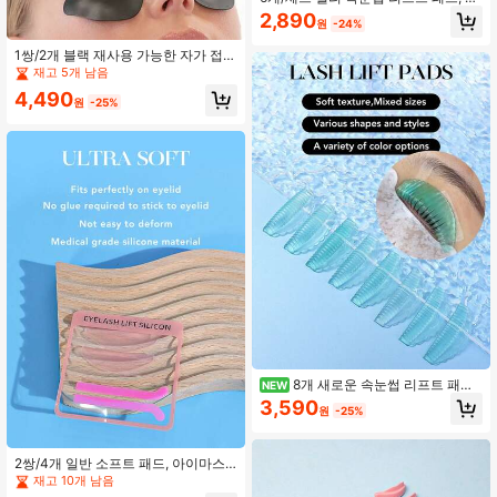
탄성 & 부드러운, 영구 속눈썹 리프트
2,890
원
-24%
패드, 속눈썹 리프트 로드, 재사용 가
능한 속눈썹 컬러 보호 패드, 프리미엄
1쌍/2개 블랙 재사용 가능한 자가 접착
PU 보관함 포함, 완벽한 속눈썹 리프
실리콘 아이 패드, 속눈썹 연장, 속눈
재고 5개 남음
트 효과를 위해. 사이즈: S/M/XS
썹 염색, 속눈썹 펌에 적합, 실리콘 속
4,490
눈썹 패드, 속눈썹 연장 패드, 속눈썹
원
-25%
스티커, 속눈썹 염색 시 눈 보호용
8개 새로운 속눈썹 리프트 패드,
NEW
속눈썹 리프팅 효과, 초강력 접착력,
3,590
원
-25%
클러스터 속눈썹 효과 생성, 헤어 살롱
에 적합 (파란색, 노란색, 분홍색)
2쌍/4개 일반 소프트 패드, 아이마스
크로 사용 가능, 부드럽고 재사용 가
재고 10개 남음
능, 초박형 속눈썹 리프팅 패드, 속눈