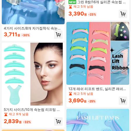
그린 8쌍/16개 실리콘 속눈썹 컬
NEW
러, 속눈썹 리프팅 로드 메이크업 뷰티
재고 5개 남음
도구, 재사용 가능한 속눈썹 리프팅 패
3,390
드
원
-23%
4가지 사이즈/8개 자가접착식 속눈썹
리프트 패드, 속눈썹 리프트 패드, 속
3,711
원
-30%
눈썹 컬러, 속눈썹 패드, 메이크업 도
구, 부드러운 리프팅 롤러, 세척이 쉽
고 재사용 가능 (광택 혼합 색상)
12개 래쉬 리프트 밴드, 실리콘 래쉬
로드 부드러운 컬러풀 래쉬 리프팅 도
재고 5개 남음
구 유연한 래쉬 컬링 로드 다기능 래쉬
3,690
리프터 (혼합 색상)
원
-25%
5가지 사이즈/10개 속눈썹 리프팅 패
드, 실리콘 속눈썹 리프팅 패드, Y자형
재고 9개 남음
속눈썹 브러시 1개 포함, 속눈썹 리프
2,839
팅 보호 패드, 속눈썹 리프팅 액세서
원
-32%
리, 속눈썹 펌 및 리프팅용, 부드럽고
재사용 가능 (핑크, 그린, 화이트)