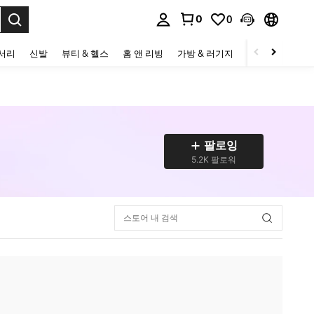
0
0
to select.
세서리
신발
뷰티 & 헬스
홈 앤 리빙
가방 & 러기지
스포츠 & 아웃
팔로잉
5.2K 팔로워