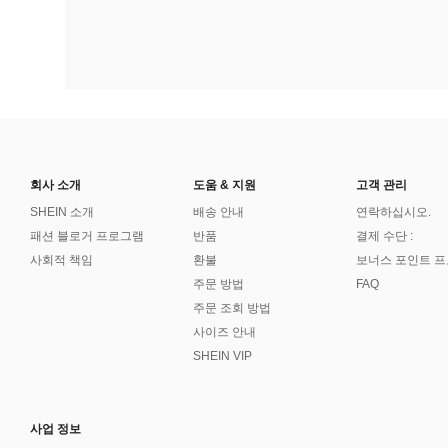
회사 소개
도움 & 지원
고객 관리
SHEIN 소개
배송 안내
연락하십시오.
패션 블로거 프로그램
반품
결제 수단 :
사회적 책임
환불
보너스 포인트 
주문 방법
FAQ
주문 조회 방법
사이즈 안내
SHEIN VIP
사업 정보