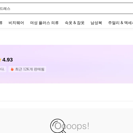
 드레스
 and down arrow keys to navigate search 최근 검색어 and 검색 후 발견. Press Enter 
류
비치웨어
여성 플러스 의류
속옷 & 잠옷
남성복
주얼리 & 액
4.93
다.
최근 12K개 판매됨