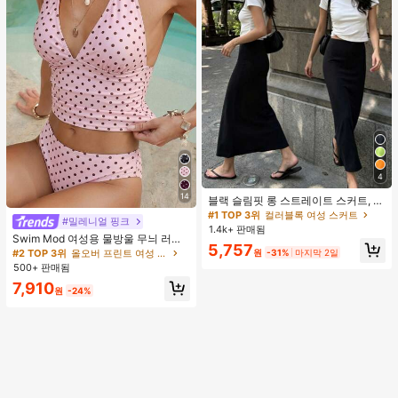
4
14
블랙 슬림핏 롱 스트레이트 스커트, 여
성 패션 폴리에스터 캐주얼 파티 스커
#1 TOP 3위
컬러블록 여성 스커트
#밀레니얼 핑크
트, 다용도 및 귀여운, 일상 착용에 적
1.4k+ 판매됨
합, 여름 휴가. 해변, 음악 축제 및 여름
Swim Mod 여성용 물방울 무늬 러치
5,757
휴가에 완벽, 90년대
드 홀터 탱크니 탑 및 트라이앵글 하의
원
-31%
마지막 2일
#2 TOP 3위
올오버 프린트 여성 탱키니스
수영복 세트, 여름 휴가에 적합
500+ 판매됨
7,910
원
-24%