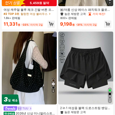
5,459원 절약
9
여성 캐주얼 블루 체크 긴팔 버튼 프론
봄/여름 신상 레이스 패치워크 플로럴
트 폴리에스터 셔츠, 레귤러 핏, 봄 의
트림 소프트 니트 가디건 경량 재킷 탑
높은 재방문 고객
거의 매진!
#2 TOP 3위
헐렁한 여성 블라우스
류, 편안한 스타일
여성용, 코티지코어 옐로우
1.8k+ 판매됨
800+ 판매됨
11,331
9,198
원
-33%
마지막 2일
원
-31%
마지막 2일
6
#1 TOP 3위
여성 액티브 바텀
4
높은 재방문 고객
#1 TOP 3위
#1 TOP 3위
여성 액티브 바텀
여성 액티브 바텀
2 in 1 여성용 블랙 드로스트링 밴딩
TUU
허리 곡선 밑단 캐주얼 러닝 트레이닝
높은 재방문 고객
높은 재방문 고객
2026년 신상 미니멀리스트
국내배송