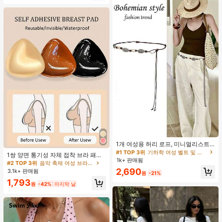
#1 TOP 3위
기하학 여성 벨트 및 벨트 액세서리
거의 매진!
1개 여성용 허리 로프, 미니멀리스트
#2 TOP 3위
음악 축제 여성 브라 액세서리
보헤미안 패션 매듭 허리 벨트, 드레
#1 TOP 3위
#1 TOP 3위
기하학 여성 벨트 및 벨트 액세서리
기하학 여성 벨트 및 벨트 액세서리
거의 매진!
1쌍 양면 통기성 자체 접착 브라 패드,
스, 캐주얼 팬츠와 함께 일상 착용에
1k+ 판매됨
거의 매진!
거의 매진!
두꺼워진 삼각형 푸쉬업 디자인, 재사
#2 TOP 3위
#2 TOP 3위
음악 축제 여성 브라 액세서리
음악 축제 여성 브라 액세서리
적합한 장식용 허리 액세서리
용 가능, 보이지 않는 비키니 브라 삽
#1 TOP 3위
기하학 여성 벨트 및 벨트 액세서리
2,690
3.1k+ 판매됨
거의 매진!
거의 매진!
원
-21%
입물, 수영에 적합
거의 매진!
#2 TOP 3위
음악 축제 여성 브라 액세서리
1,793
원
-42%
마지막 날
거의 매진!