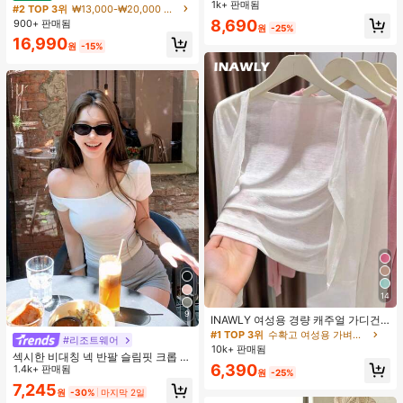
운동 반바지
1k+ 판매됨
#1 TOP 3위
여성 액티브 바텀
도트 캔버스 토트백, 대용량 캐주얼 다
#2 TOP 3위
₩13,000-₩20,000 여성 숄더백
용도 통근 숄더 핸드백
높은 재방문 고객
8,690
900+ 판매됨
원
-25%
16,990
원
-15%
14
9
INAWLY 여성용 경량 캐주얼 가디건,
여름
#1 TOP 3위
수확고 여성용 가벼운 카디건
#리조트웨어
10k+ 판매됨
섹시한 비대칭 넥 반팔 슬림핏 크롭 탑
6,390
화이트 여름
1.4k+ 판매됨
원
-25%
7,245
원
-30%
마지막 2일