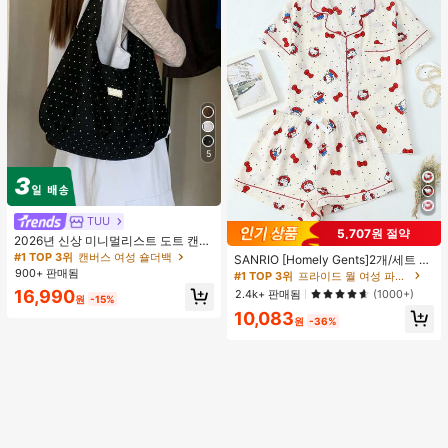
5
TUU
5,707원 절약
2026년 신상 미니멀리스트 도트 캔버
#1 TOP 3위
프라이드 월 여성 파자마 세트
스 토트백, 대용량 캐주얼 다용도 통근
#1 TOP 3위
캔버스 여성 숄더백
높은 재방문 고객
거의 매진!
SANRIO [Homely Gents]2개/세트 여
숄더 핸드백
900+ 판매됨
성 프린트 라펠 반팔 버튼 포켓 상의
#1 TOP 3위
#1 TOP 3위
프라이드 월 여성 파자마 세트
프라이드 월 여성 파자마 세트
및 보우 반바지 잠옷 세트, 캐주얼 홈
16,990
높은 재방문 고객
높은 재방문 고객
거의 매진!
거의 매진!
2.4k+ 판매됨
(1000+)
원
-15%
웨어, 봄/여름에 적합
#1 TOP 3위
프라이드 월 여성 파자마 세트
10,083
원
-36%
높은 재방문 고객
거의 매진!