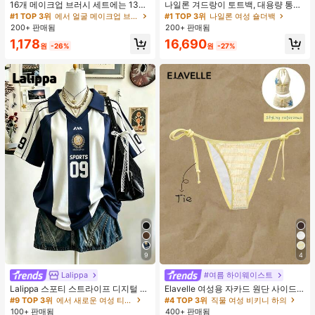
16개 메이크업 브러시 세트에는 13개
나일론 겨드랑이 토트백, 대용량 통근
메이크업 브러시, 1개 눈물 모양 메이
숄더백, 작은 메이크업 백 포함, 펜던
#1 TOP 3위
에서 얼굴 메이크업 브러시 세트
#1 TOP 3위
나일론 여성 숄더백
크업 스펀지, 1개 둥근 쿠션 파우더 브
트 미포함, 가벼운 일상 핸드백 (펜던
200+ 판매됨
200+ 판매됨
러시, 1개 삼각형 메이크업 스펀지가
트 미포함)
1,178
16,690
포함되어 있습니다 - 클래식 세트. 부
원
-26%
원
-27%
드럽고 피부 친화적인 합성 모로 만들
어졌습니다. 여성과 소녀에게 완벽하
며, 가을과 겨울에 이상적입니다.
9
4
Lalippa
#여름 하이웨이스트
Lalippa 스포티 스트라이프 디지털 프
Elavelle 여성용 자카드 원단 사이드
린트 패션 미니멀리스트 여성용 라펠
타이 비키니 하의, 봄/여름
#9 TOP 3위
에서 새로운 여성 티셔츠
#4 TOP 3위
직물 여성 비키니 하의
브이넥 드롭 숄더 반팔 티셔츠 친구 선
100+ 판매됨
400+ 판매됨