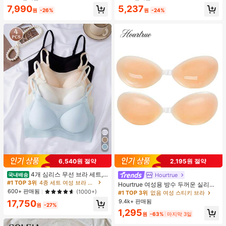
물
7,990
5,237
원
-26%
원
-24%
6,540원 절약
2,195원 절약
4개 심리스 무선 브라 세트,
Hourtrue
국내배송
작은 가슴 보정, 초박형 통기성 아이스
#1 TOP 3위
4종 세트 여성 브라 & 브랄렛
Hourtrue 여성용 방수 두꺼운 실리콘
실크 섹시 편안한 백리스 란제리 브라,
600+ 판매됨
가슴 페탈, 작은 가슴 리프트업 & 푸시
(1000+)
#1 TOP 3위
없음 여성 스티키 브라
조절 가능
인용, 웨딩 촬영 및 들러리용
9.4k+ 판매됨
17,750
원
-27%
1,295
원
-63%
마지막 3일