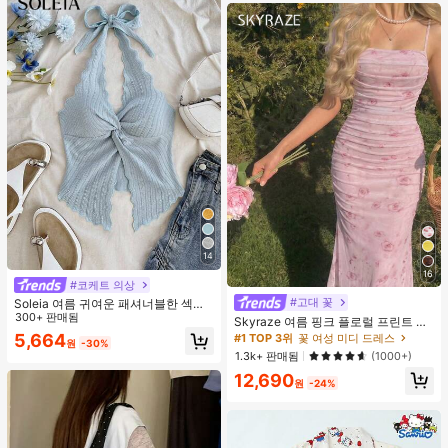
14
16
#코케트 의상
#고대 꽃
Soleia 여름 귀여운 패셔너블한 섹시
한 홀터 타이 트위스트 오픈 백 탑
300+ 판매됨
Skyraze 여름 핑크 플로럴 프린트 주
름 메쉬 캐미 롱 드레스, 여름 드레스,
5,664
#1 TOP 3위
꽃 여성 미디 드레스
원
-30%
봄 옷
1.3k+ 판매됨
(1000+)
12,690
원
-24%